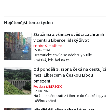
Nejčtenější tento týden
Strážníci a všímaví svědci zachránili
v centru Liberce lidský život
Martina Škrabálková
05. 08. 2026
Dramatické chvíle se odehrály v ulici
Pražská, kde byl na ze...
Od pondělí 3. srpna čeká na cestující
mezi Libercem a Českou Lípou
omezení
Redakce iLIBERECKO
02. 08. 2026
Na železniční trati z Liberce do České Lípy a
Děčína začíná...