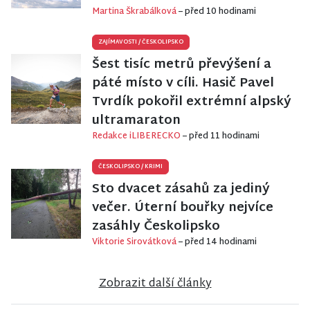
Martina Škrabálková
– před 10 hodinami
ZAJÍMAVOSTI
/
ČESKOLIPSKO
Šest tisíc metrů převýšení a
páté místo v cíli. Hasič Pavel
Tvrdík pokořil extrémní alpský
ultramaraton
Redakce iLIBERECKO
– před 11 hodinami
ČESKOLIPSKO
/
KRIMI
Sto dvacet zásahů za jediný
večer. Úterní bouřky nejvíce
zasáhly Českolipsko
Viktorie Sirovátková
– před 14 hodinami
Zobrazit další články