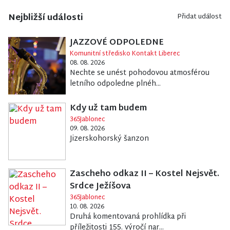
Nejbližší události
Přidat událost
JAZZOVÉ ODPOLEDNE
Komunitní středisko Kontakt Liberec
08. 08. 2026
Nechte se unést pohodovou atmosférou
letního odpoledne plnéh...
Kdy už tam budem
365Jablonec
09. 08. 2026
Jizerskohorský šanzon
Zascheho odkaz II – Kostel Nejsvět.
Srdce Ježíšova
365Jablonec
10. 08. 2026
Druhá komentovaná prohlídka při
příležitosti 155. výročí nar...