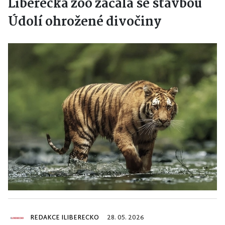
Liberecká zoo začala se stavbou
Údolí ohrožené divočiny
REDAKCE ILIBERECKO
28. 05. 2026