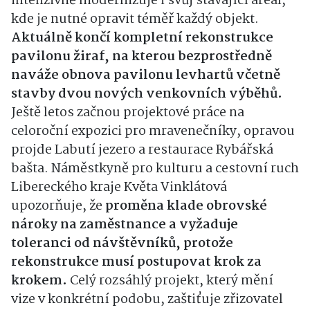
intenzivně modernizuje i svůj stávající areál,
kde je nutné opravit téměř každý objekt.
Aktuálně končí kompletní rekonstrukce
pavilonu žiraf, na kterou bezprostředně
naváže obnova pavilonu levhartů včetně
stavby dvou nových venkovních výběhů.
Ještě letos začnou projektové práce na
celoroční expozici pro mravenečníky, opravou
projde Labutí jezero a restaurace Rybářská
bašta. Náměstkyně pro kulturu a cestovní ruch
Libereckého kraje Květa Vinklátová
upozorňuje, že
proměna klade obrovské
nároky na zaměstnance a vyžaduje
toleranci od návštěvníků, protože
rekonstrukce musí postupovat krok za
krokem.
Celý rozsáhlý projekt, který mění
vize v konkrétní podobu, zaštiťuje zřizovatel