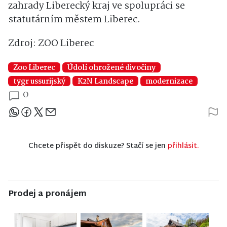
zahrady Liberecký kraj ve spolupráci se
statutárním městem Liberec.
Zdroj: ZOO Liberec
Zoo Liberec
Údolí ohrožené divočiny
tygr ussurijský
K2N Landscape
modernizace
0
Sdílejte článek
Chcete přispět do diskuze? Stačí se jen
přihlásit.
Prodej a pronájem