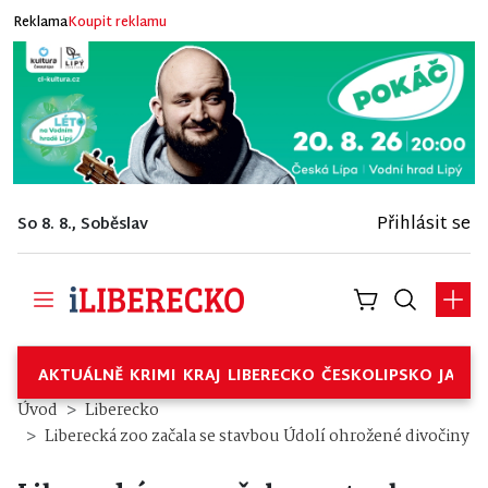
Reklama
Koupit reklamu
Přihlásit se
So 8. 8., Soběslav
AKTUÁLNĚ
KRIMI
KRAJ
LIBERECKO
ČESKOLIPSKO
JABL
Úvod
Liberecko
Liberecká zoo začala se stavbou Údolí ohrožené divočiny