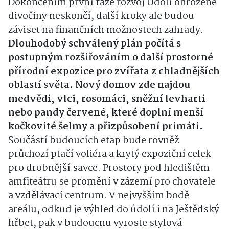
Dokončením první fáze rozvoj Údolí ohrožené
divočiny neskončí, další kroky ale budou
záviset na finančních možnostech zahrady.
Dlouhodobý schválený plán počítá s
postupným rozšiřováním o další prostorné
přírodní expozice pro zvířata z chladnějších
oblastí světa. Nový domov zde najdou
medvědi, vlci, rosomáci, sněžní levharti
nebo pandy červené, které doplní menší
kočkovité šelmy a přizpůsobení primáti.
Součástí budoucích etap bude rovněž
průchozí ptačí voliéra a krytý expoziční celek
pro drobnější savce. Prostory pod hledištěm
amfiteátru se promění v zázemí pro chovatele
a vzdělávací centrum. V nejvyšším bodě
areálu, odkud je výhled do údolí i na Ještědský
hřbet, pak v budoucnu vyroste stylová