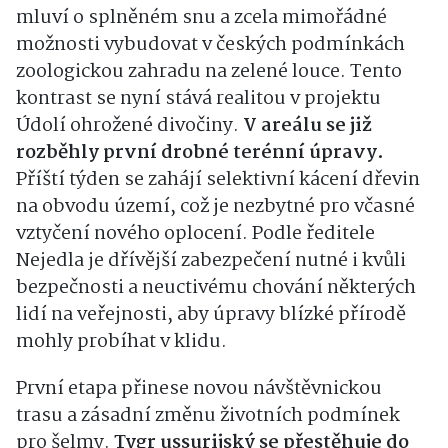
mluví o splněném snu a zcela mimořádné
možnosti vybudovat v českých podmínkách
zoologickou zahradu na zelené louce. Tento
kontrast se nyní stává realitou v projektu
Údolí ohrožené divočiny.
V areálu se již
rozběhly první drobné terénní úpravy.
Příští týden se zahájí selektivní kácení dřevin
na obvodu území, což je nezbytné pro včasné
vztyčení nového oplocení. Podle ředitele
Nejedla je dřívější zabezpečení nutné i kvůli
bezpečnosti a neuctivému chování některých
lidí na veřejnosti, aby úpravy blízké přírodě
mohly probíhat v klidu.
První etapa přinese novou návštěvnickou
trasu a zásadní změnu životních podmínek
pro šelmy.
Tygr ussurijský se přestěhuje do