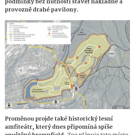
podmínky bez nutnosti stavět nákladné a
provozně drahé pavilony.
Proměnou projde také historický lesní
amfiteátr, který dnes připomíná spíše