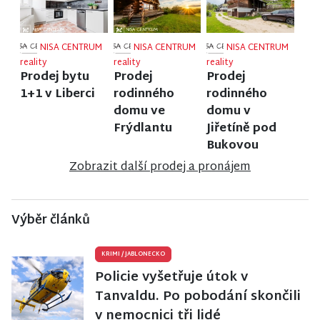
NISA CENTRUM
NISA CENTRUM
NISA CENTRUM
reality
reality
reality
Prodej bytu
Prodej
Prodej
1+1 v Liberci
rodinného
rodinného
domu ve
domu v
Frýdlantu
Jiřetíně pod
Bukovou
Zobrazit další prodej a pronájem
Výběr článků
KRIMI
/
JABLONECKO
Policie vyšetřuje útok v
Tanvaldu. Po pobodání skončili
v nemocnici tři lidé