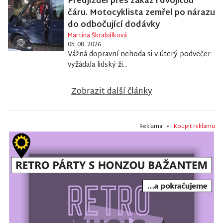
Předjížděl přes zákaz i dvojitou
čáru. Motocyklista zemřel po nárazu
do odbočující dodávky
Martina Škrabálková
05. 08. 2026
Vážná dopravní nehoda si v úterý podvečer
vyžádala lidský ži...
Zobrazit další články
Reklama •
Koupit reklamu