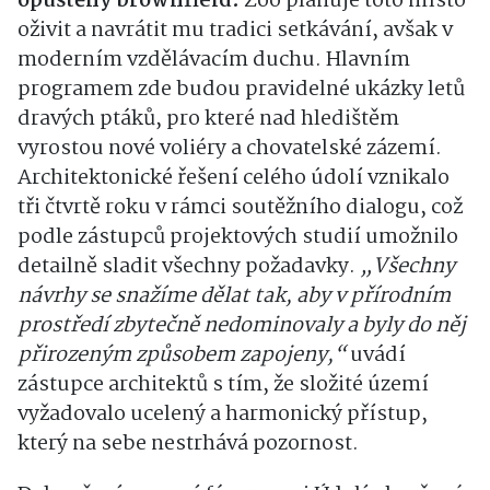
opuštěný brownfield.
Zoo plánuje toto místo
oživit a navrátit mu tradici setkávání, avšak v
moderním vzdělávacím duchu. Hlavním
programem zde budou pravidelné ukázky letů
dravých ptáků, pro které nad hledištěm
vyrostou nové voliéry a chovatelské zázemí.
Architektonické řešení celého údolí vznikalo
tři čtvrtě roku v rámci soutěžního dialogu, což
podle zástupců projektových studií umožnilo
detailně sladit všechny požadavky.
„Všechny
návrhy se snažíme dělat tak, aby v přírodním
prostředí zbytečně nedominovaly a byly do něj
přirozeným způsobem zapojeny,“
uvádí
zástupce architektů s tím, že složité území
vyžadovalo ucelený a harmonický přístup,
který na sebe nestrhává pozornost.