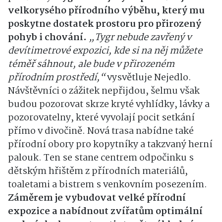
velkorysého přírodního výběhu, který mu
poskytne dostatek prostoru pro přirozený
pohyb i chování.
„Tygr nebude zavřený v
devítimetrové expozici, kde si na něj můžete
téměř sáhnout, ale bude v přirozeném
přírodním prostředí,“
vysvětluje Nejedlo.
Návštěvníci o zážitek nepřijdou, šelmu však
budou pozorovat skrze kryté vyhlídky, lávky a
pozorovatelny, které vyvolají pocit setkání
přímo v divočině. Nová trasa nabídne také
přírodní obory pro kopytníky a takzvaný herní
palouk. Ten se stane centrem odpočinku s
dětským hřištěm z přírodních materiálů,
toaletami a bistrem s venkovním posezením.
Záměrem je vybudovat velké přírodní
expozice a nabídnout zvířatům optimální