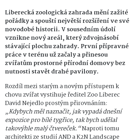
Liberecká zoologická zahrada mění zažité
pořádky a spouští největší rozšíření ve své
novodobé historii. V sousedním údolí
vznikne nový areál, který zdvojnásobí
stávající plochu zahrady. První přípravné
práce v terénu už začaly a přinesou
zvířatům prostorné přírodní domovy bez
nutnosti stavět drahé pavilony.
Rozdíl mezi starým a novým přístupem k
chovu zvířat vystihuje ředitel Zoo Liberec
David Nejedlo prostým přirovnáním:
„Kdybych měl naznačit, jak vypadá dnešní
expozice pro bílé tygřice, tak bych udělal
takovýhle malý čtvereček.“
Naproti tomu
architekti ze studií AND a K2N Landscape