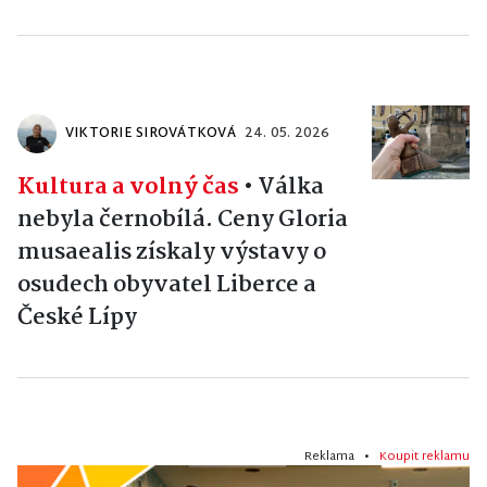
VIKTORIE SIROVÁTKOVÁ
24. 05. 2026
Kultura a volný čas
•
Válka
nebyla černobílá. Ceny Gloria
musaealis získaly výstavy o
osudech obyvatel Liberce a
České Lípy
Reklama •
Koupit reklamu