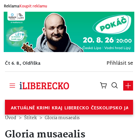
Reklama
Koupit reklamu
Přihlásit se
Čt 6. 8., Oldřiška
AKTUÁLNĚ
KRIMI
KRAJ
LIBERECKO
ČESKOLIPSKO
JABL
Úvod
Štítek
Gloria musaealis
Gloria musaealis