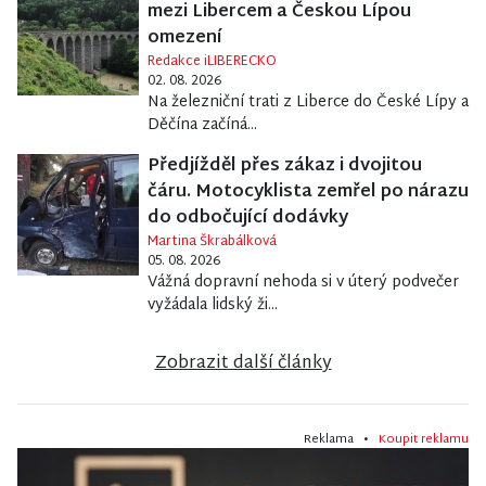
mezi Libercem a Českou Lípou
omezení
Redakce iLIBERECKO
02. 08. 2026
Na železniční trati z Liberce do České Lípy a
Děčína začíná...
Předjížděl přes zákaz i dvojitou
čáru. Motocyklista zemřel po nárazu
do odbočující dodávky
Martina Škrabálková
05. 08. 2026
Vážná dopravní nehoda si v úterý podvečer
vyžádala lidský ži...
Zobrazit další články
Reklama •
Koupit reklamu