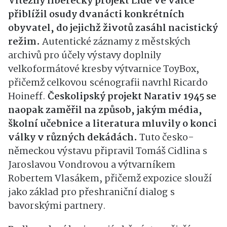
Vítězný liberecký projekt Lidé ve válce
přiblížil osudy dvanácti konkrétních
obyvatel, do jejichž životů zasáhl nacistický
režim.
Autentické záznamy z městských
archivů pro účely výstavy doplnily
velkoformátové kresby výtvarnice ToyBox,
přičemž celkovou scénografii navrhl Ricardo
Hoineff.
Českolipský projekt Narativ 1945 se
naopak zaměřil na způsob, jakým média,
školní učebnice a literatura mluvily o konci
války v různých dekádách.
Tuto česko-
německou výstavu připravil Tomáš Cidlina s
Jaroslavou Vondrovou a výtvarníkem
Robertem Vlasákem, přičemž expozice slouží
jako základ pro přeshraniční dialog s
bavorskými partnery.