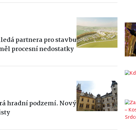
ledá partnera pro stavbu
měl procesní nedostatky
írá hradní podzemí. Nový
isty