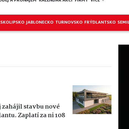
ODEJ A PRONÁJEM
KALENDÁŘ AKCÍ
FIRMY
VÍCE
ESKOLIPSKO
JABLONECKO
TURNOVSKO
FRÝDLANTSKO
SEMI
j zahájil stavbu nové
ntu. Zaplatí za ni 108