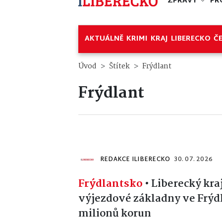
ZPRÁVY
PR
AKTUÁLNĚ
KRIMI
KRAJ
LIBERECKO
Č
Úvod
Štítek
Frýdlant
Frýdlant
REDAKCE ILIBERECKO
30. 07. 2026
Frýdlantsko
•
Liberecký kra
výjezdové základny ve Frýdla
milionů korun