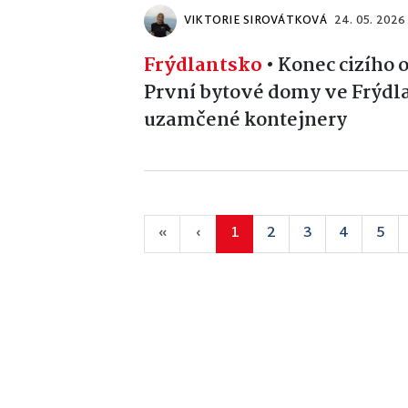
VIKTORIE SIROVÁTKOVÁ
24. 05. 2026
Frýdlantsko
•
Konec cizího 
První bytové domy ve Frýdl
uzamčené kontejnery
«
‹
1
2
3
4
5