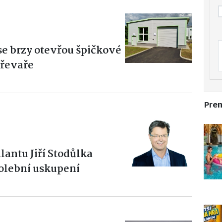
se brzy otevřou špičkové
dřevaře
Pre
lantu Jiří Stodůlka
olební uskupení