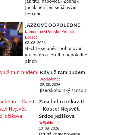
Jak titul napovídá - Zdeněk
Junák není jen seriálovým
hercem...
JAZZOVÉ ODPOLEDNE
Komunitní středisko Kontakt
Liberec
08. 08. 2026
Nechte se unést pohodovou
atmosférou letního odpoledne
plnéh...
Kdy už tam budem
365Jablonec
09. 08. 2026
Jizerskohorský šanzon
Zascheho odkaz II
– Kostel Nejsvět.
Srdce Ježíšova
365Jablonec
10. 08. 2026
Druhá komentovaná