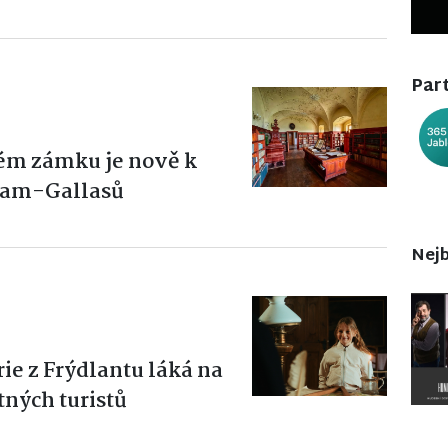
Part
ém zámku je nově k
Clam-Gallasů
Nejb
ie z Frýdlantu láká na
ných turistů