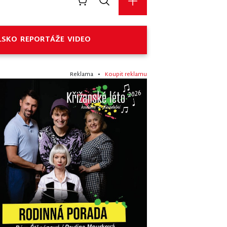
LSKO
REPORTÁŽE
VIDEO
Reklama •
Koupit reklamu