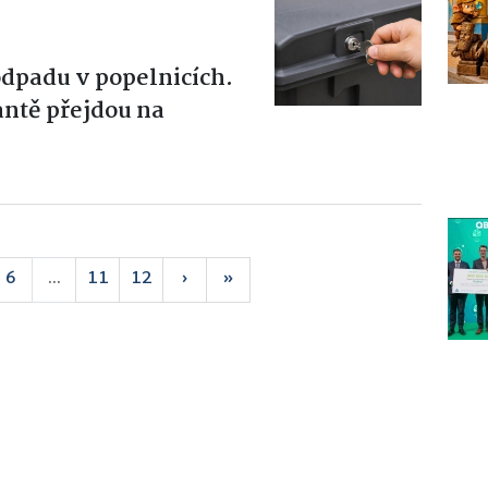
odpadu v popelnicích.
antě přejdou na
6
...
11
12
›
»