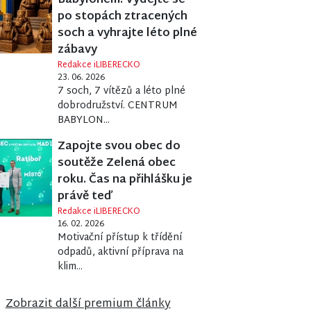
Babylonem. Vydejte se
po stopách ztracených
soch a vyhrajte léto plné
zábavy
Redakce iLIBERECKO
23. 06. 2026
7 soch, 7 vítězů a léto plné
dobrodružství. CENTRUM
BABYLON...
Zapojte svou obec do
soutěže Zelená obec
roku. Čas na přihlášku je
právě teď
Redakce iLIBERECKO
16. 02. 2026
Motivační přístup k třídění
odpadů, aktivní příprava na
klim...
Zobrazit další premium články