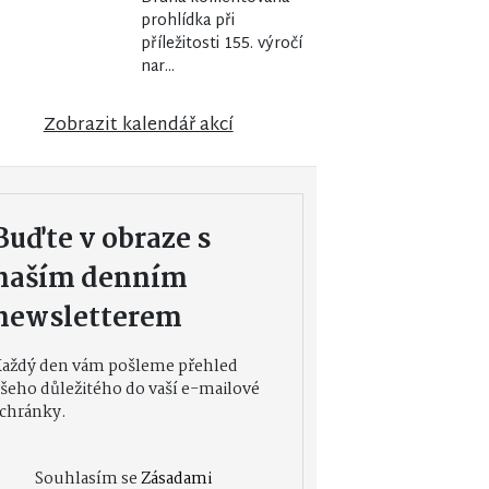
prohlídka při
příležitosti 155. výročí
nar...
Zobrazit kalendář akcí
Buďte v obraze s
naším denním
newsletterem
Každý den vám pošleme přehled
šeho důležitého do vaší e-mailové
chránky.
Souhlasím se
Zásadami