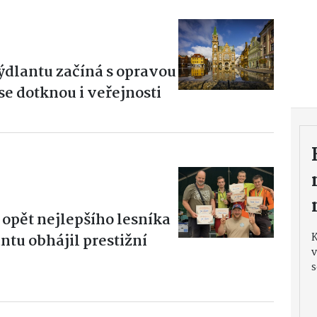
ýdlantu začíná s opravou
se dotknou i veřejnosti
 opět nejlepšího lesníka
ntu obhájil prestižní
v
s