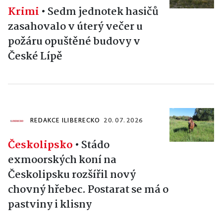
Krimi
•
Sedm jednotek hasičů
zasahovalo v úterý večer u
požáru opuštěné budovy v
České Lípě
REDAKCE ILIBERECKO
20. 07. 2026
Českolipsko
•
Stádo
exmoorských koní na
Českolipsku rozšířil nový
chovný hřebec. Postarat se má o
pastviny i klisny