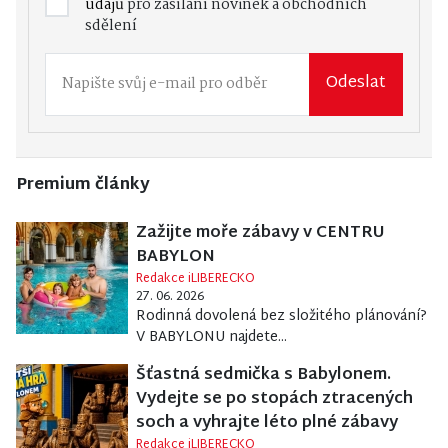
údajů
pro zasílání novinek a obchodních
sdělení
Odeslat
Premium články
Zažijte moře zábavy v CENTRU
BABYLON
Redakce iLIBERECKO
27. 06. 2026
Rodinná dovolená bez složitého plánování?
V BABYLONU najdete...
Šťastná sedmička s Babylonem.
Vydejte se po stopách ztracených
soch a vyhrajte léto plné zábavy
Redakce iLIBERECKO