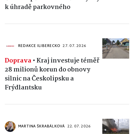
k úhradě parkovného
REDAKCE ILIBERECKO
27. 07. 2026
Doprava
•
Kraj investuje téměř
28 milionů korun do obnovy
silnic na Českolipsku a
Frýdlantsku
MARTINA ŠKRABÁLKOVÁ
22. 07. 2026