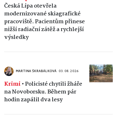
Česká Lípa otevřela
modernizované skiagrafické
pracoviště. Pacientům přinese
nižší radiační zátěž a rychlejší
výsledky
MARTINA ŠKRABÁLKOVÁ
03. 08. 2026
Krimi
•
Policisté chytili žháře
na Novoborsku. Během pár
hodin zapálil dva lesy