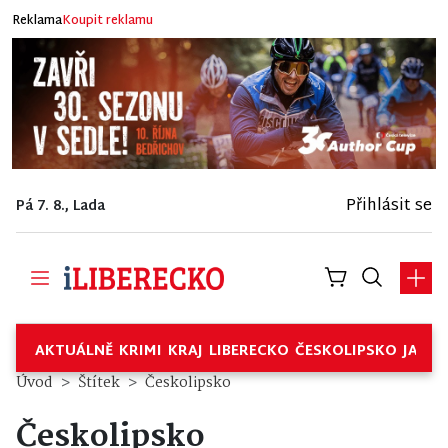
Reklama
Koupit reklamu
Přihlásit se
Pá 7. 8., Lada
AKTUÁLNĚ
KRIMI
KRAJ
LIBERECKO
ČESKOLIPSKO
JABL
Úvod
Štítek
Českolipsko
Českolipsko