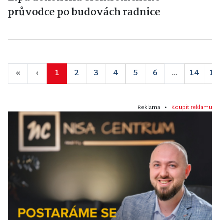
průvodce po budovách radnice
«
‹
1
2
3
4
5
6
...
14
15
Reklama •
Koupit reklamu