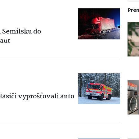
Pre
a Semilsku do
 aut
Hasiči vyprošťovali auto