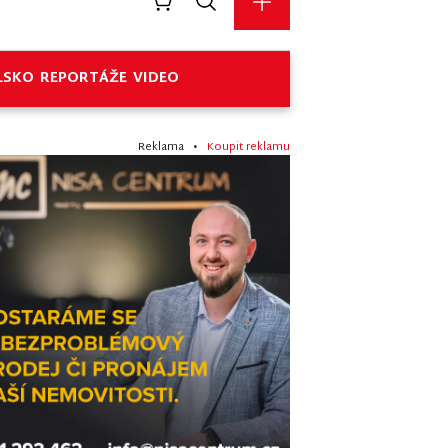
LSKO
REPORTÁŽE
VIDEO
Reklama •
Koupit reklamu