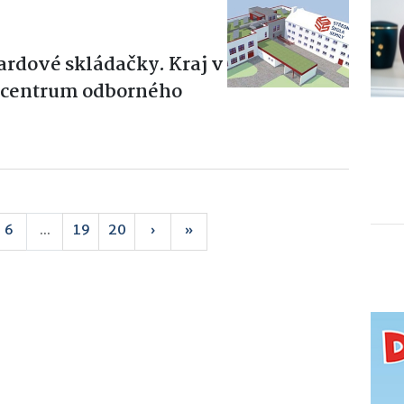
iardové skládačky. Kraj v
é centrum odborného
6
...
19
20
›
»