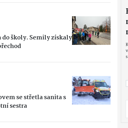
 do školy. Semily získaly
přechod
v
s
em se střetla sanita s
tní sestra