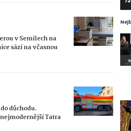
Nejb
berou v Semilech na
ce sází na včasnou
 do důchodu.
 nejmodernější Tatra