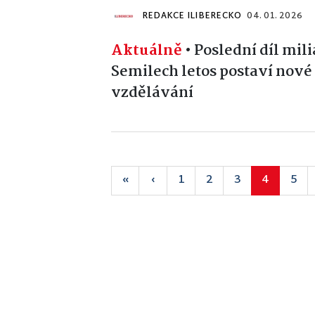
REDAKCE ILIBERECKO
04. 01. 2026
Aktuálně
•
Poslední díl mil
Semilech letos postaví nov
vzdělávání
«
‹
1
2
3
4
5