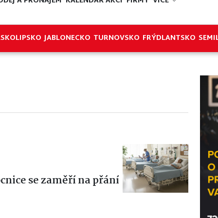
ODEJ A PRONÁJEM
KALENDÁŘ AKCÍ
FIRMY
VÍCE
ESKOLIPSKO
JABLONECKO
TURNOVSKO
FRÝDLANTSKO
SEMI
nice se zaměří na přání