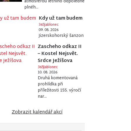
atmosférou letního odpoledne
plnéh...
Kdy už tam budem
365Jablonec
09. 08. 2026
Jizerskohorský šanzon
Zascheho odkaz II
– Kostel Nejsvět.
Srdce Ježíšova
365Jablonec
10. 08. 2026
Druhá komentovaná
prohlídka při
příležitosti 155. výročí
nar...
Zobrazit kalendář akcí