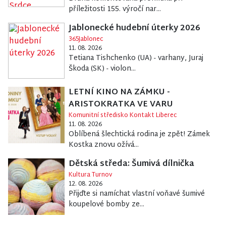
příležitosti 155. výročí nar...
Jablonecké hudební úterky 2026
365Jablonec
11. 08. 2026
Tetiana Tishchenko (UA) - varhany, Juraj
Škoda (SK) - violon...
LETNÍ KINO NA ZÁMKU -
ARISTOKRATKA VE VARU
Komunitní středisko Kontakt Liberec
11. 08. 2026
Oblíbená šlechtická rodina je zpět! Zámek
Kostka znovu ožívá...
Dětská středa: Šumivá dílnička
Kultura Turnov
12. 08. 2026
Přijďte si namíchat vlastní voňavé šumivé
koupelové bomby ze...