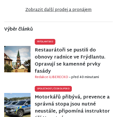
Bukovou
Zobrazit další prodej a pronájem
Výběr článků
FRÝDLANTSKO
Restaurátoři se pustili do
obnovy radnice ve Frýdlantu.
Opravují se kamenné prvky
fasády
Redakce iLIBERECKO
– před 40 minutami
SPOLEČNOST
/
ČESKOLIPSKO
Motorkářů přibývá, prevence a
správná stopa jsou nutné
neustále, připomíná instruktor