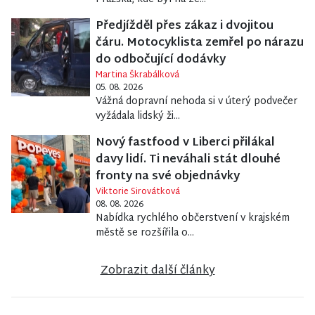
Předjížděl přes zákaz i dvojitou
čáru. Motocyklista zemřel po nárazu
do odbočující dodávky
Martina Škrabálková
05. 08. 2026
Vážná dopravní nehoda si v úterý podvečer
vyžádala lidský ži...
Nový fastfood v Liberci přilákal
davy lidí. Ti neváhali stát dlouhé
fronty na své objednávky
Viktorie Sirovátková
08. 08. 2026
Nabídka rychlého občerstvení v krajském
městě se rozšířila o...
Zobrazit další články