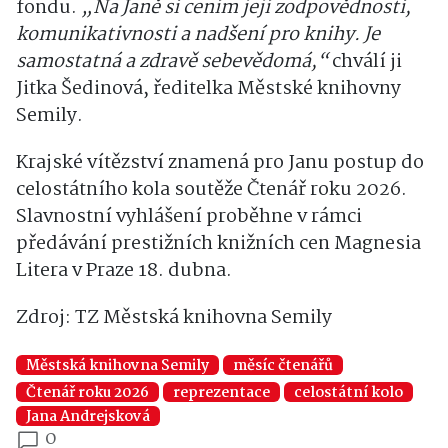
fondu.
„Na Janě si cením její zodpovědnosti,
komunikativnosti a nadšení pro knihy. Je
samostatná a zdravě sebevědomá,“
chválí ji
Jitka Šedinová, ředitelka Městské knihovny
Semily.
Krajské vítězství znamená pro Janu postup do
celostátního kola soutěže Čtenář roku 2026.
Slavnostní vyhlášení proběhne v rámci
předávání prestižních knižních cen Magnesia
Litera v Praze 18. dubna.
Zdroj: TZ Městská knihovna Semily
Městská knihovna Semily
měsíc čtenářů
Čtenář roku 2026
reprezentace
celostátní kolo
Jana Andrejsková
0