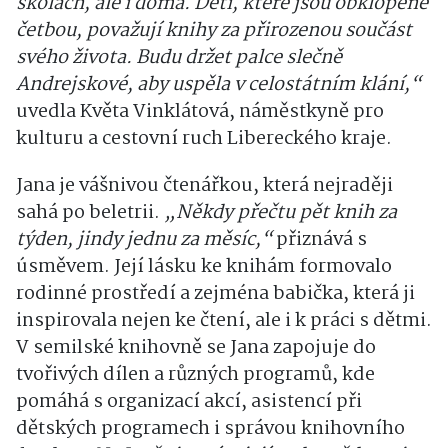
školách, ale i doma. Děti, které jsou obklopené
četbou, považují knihy za přirozenou součást
svého života. Budu držet palce slečně
Andrejskové, aby uspěla v celostátním klání,“
uvedla Květa Vinklátová, náměstkyně pro
kulturu a cestovní ruch Libereckého kraje.
Jana je vášnivou čtenářkou, která nejraději
sahá po beletrii.
„Někdy přečtu pět knih za
týden, jindy jednu za měsíc,“
přiznává s
úsměvem. Její lásku ke knihám formovalo
rodinné prostředí a zejména babička, která ji
inspirovala nejen ke čtení, ale i k práci s dětmi.
V semilské knihovně se Jana zapojuje do
tvořivých dílen a různých programů, kde
pomáhá s organizací akcí, asistencí při
dětských programech i správou knihovního