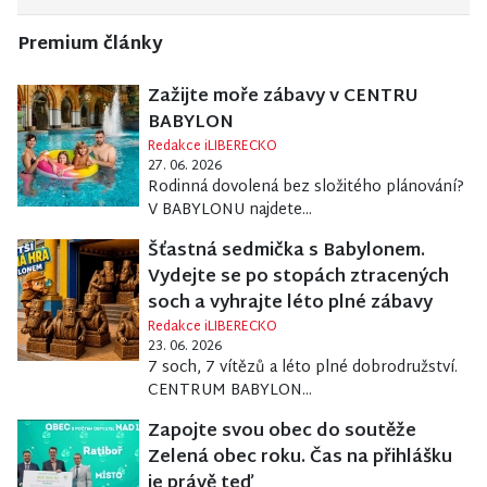
Premium články
Zažijte moře zábavy v CENTRU
BABYLON
Redakce iLIBERECKO
27. 06. 2026
Rodinná dovolená bez složitého plánování?
V BABYLONU najdete...
Šťastná sedmička s Babylonem.
Vydejte se po stopách ztracených
soch a vyhrajte léto plné zábavy
Redakce iLIBERECKO
23. 06. 2026
7 soch, 7 vítězů a léto plné dobrodružství.
CENTRUM BABYLON...
Zapojte svou obec do soutěže
Zelená obec roku. Čas na přihlášku
je právě teď