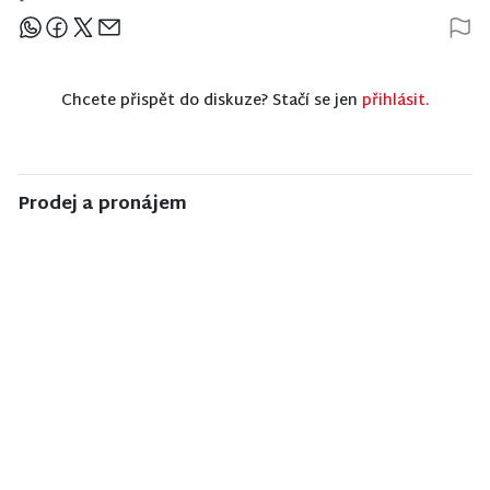
Sdílejte článek
Chcete přispět do diskuze? Stačí se jen
přihlásit.
Prodej a pronájem
NISA CENTRUM
NISA CENTRUM
NISA CENTRUM
reality
reality
reality
Prodej
Prodej
Prodej
rodinného
rodinného
rodinného
domu ve
domu v
domu v
Frýdlantu
Poniklé
Jiřetíně pod