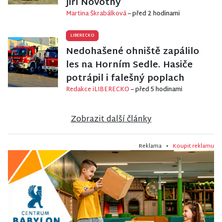
Jiří Novotný
Martina Škrabálková
– před 2 hodinami
LIBERECKO
Nedohašené ohniště zapálilo
les na Horním Sedle. Hasiče
potrápil i falešný poplach
Redakce iLIBERECKO
– před 5 hodinami
Zobrazit další články
Reklama •
Koupit reklamu