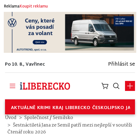
Reklama
Koupit reklamu
Přihlásit se
Po 10. 8., Vavřinec
AKTUÁLNĚ
KRIMI
KRAJ
LIBERECKO
ČESKOLIPSKO
JABL
/
Úvod
Společnost
Semilsko
Šestnáctiletá Jana ze Semil patří mezi nejlepší v soutěži
Čtenář roku 2026