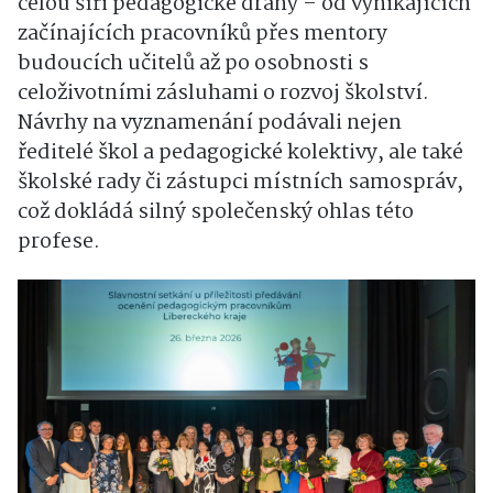
celou šíři pedagogické dráhy – od vynikajících
začínajících pracovníků přes mentory
budoucích učitelů až po osobnosti s
celoživotními zásluhami o rozvoj školství.
Návrhy na vyznamenání podávali nejen
ředitelé škol a pedagogické kolektivy, ale také
školské rady či zástupci místních samospráv,
což dokládá silný společenský ohlas této
profese.