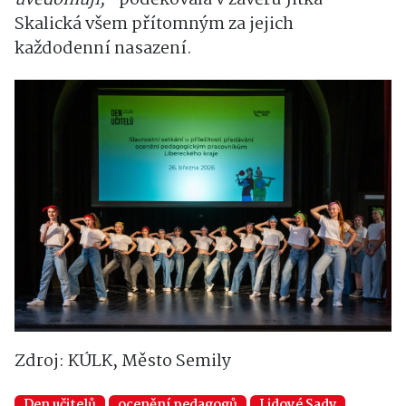
uvědomují,“
poděkovala v závěru Jitka
Skalická všem přítomným za jejich
každodenní nasazení.
Zdroj: KÚLK, Město Semily
Den učitelů
ocenění pedagogů
Lidové Sady