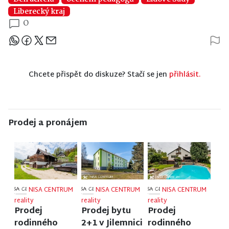
Liberecký kraj
0
Sdílejte článek
Chcete přispět do diskuze? Stačí se jen
přihlásit.
Prodej a pronájem
NISA CENTRUM
NISA CENTRUM
NISA CENTRUM
reality
reality
reality
Prodej
Prodej bytu
Prodej
rodinného
2+1 v Jilemnici
rodinného