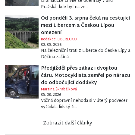
Dramatické chvíle se odehrály v ulici
Pražská, kde byl na ze...
Od pondělí 3. srpna čeká na cestující
mezi Libercem a Českou Lípou
omezení
Redakce iLIBERECKO
02. 08. 2026
Na železniční trati z Liberce do České Lípy a
Děčína začíná...
Předjížděl přes zákaz i dvojitou
čáru. Motocyklista zemřel po nárazu
do odbočující dodávky
Martina Škrabálková
05. 08. 2026
Vážná dopravní nehoda si v úterý podvečer
vyžádala lidský ži...
Zobrazit další články