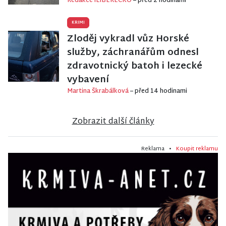
Redakce iLIBERECKO
– před 2 hodinami
KRIMI
Zloděj vykradl vůz Horské
služby, záchranářům odnesl
zdravotnický batoh i lezecké
vybavení
Martina Škrabálková
– před 14 hodinami
Zobrazit další články
Reklama •
Koupit reklamu