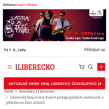
Reklama
Koupit reklamu
Přihlásit se
Pá 7. 8., Lada
AKTUÁLNĚ
KRIMI
KRAJ
LIBERECKO
ČESKOLIPSKO
JABL
/
Úvod
Semilsko
Liberecko
Liberecký kraj ocenil dvacet pedagogických osobností u
příležitosti Dne učitelů