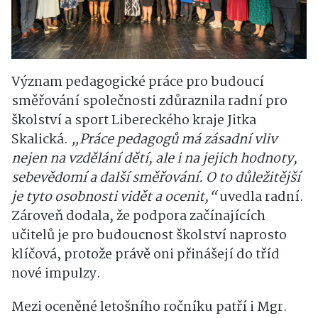
Význam pedagogické práce pro budoucí
směřování společnosti zdůraznila radní pro
školství a sport Libereckého kraje Jitka
Skalická.
„Práce pedagogů má zásadní vliv
nejen na vzdělání dětí, ale i na jejich hodnoty,
sebevědomí a další směřování. O to důležitější
je tyto osobnosti vidět a ocenit,“
uvedla radní.
Zároveň dodala, že podpora začínajících
učitelů je pro budoucnost školství naprosto
klíčová, protože právě oni přinášejí do tříd
nové impulzy.
Mezi oceněné letošního ročníku patří i Mgr.