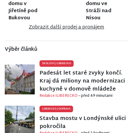
domu v
domu ve
Jiřetíně pod
Stráži nad
Bukovou
Nisou
Zobrazit další prodej a pronájem
Výběr článků
ŠKOLSTVÍ
/
LIBERECKO
Padesát let staré zvyky končí.
Kraj dá miliony na modernizaci
kuchyně v domově mládeže
Redakce iLIBERECKO
– před 49 minutami
LIBERECKO
/
DOPRAVA
Stavba mostu v Londýnské ulici
pokročila