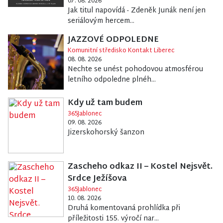
07. 08. 2026
Jak titul napovídá - Zdeněk Junák není jen
seriálovým hercem...
JAZZOVÉ ODPOLEDNE
Komunitní středisko Kontakt Liberec
08. 08. 2026
Nechte se unést pohodovou atmosférou
letního odpoledne plnéh...
Kdy už tam budem
365Jablonec
09. 08. 2026
Jizerskohorský šanzon
Zascheho odkaz II – Kostel Nejsvět.
Srdce Ježíšova
365Jablonec
10. 08. 2026
Druhá komentovaná prohlídka při
příležitosti 155. výročí nar...