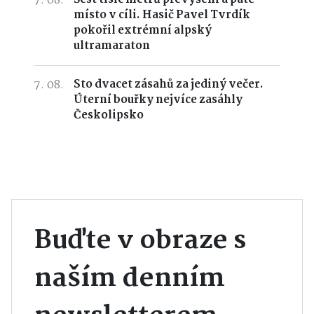
7. 08.
místo v cíli. Hasič Pavel Tvrdík
pokořil extrémní alpský
ultramaraton
7. 08.
Sto dvacet zásahů za jediný večer.
Úterní bouřky nejvíce zasáhly
Českolipsko
Buďte v obraze s
naším denním