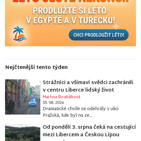
Nejčtenější tento týden
Strážníci a všímaví svědci zachránili
v centru Liberce lidský život
Martina Škrabálková
05. 08. 2026
Dramatické chvíle se odehrály v ulici
Pražská, kde byl na ze...
Od pondělí 3. srpna čeká na cestující
mezi Libercem a Českou Lípou