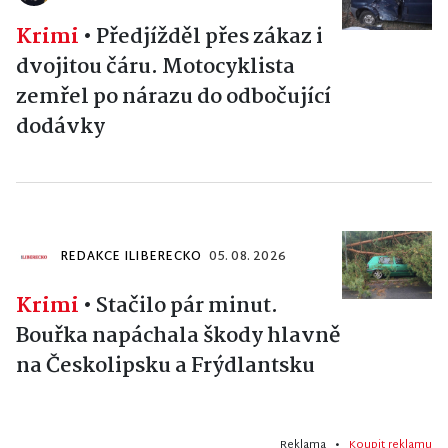
Krimi
•
Předjížděl přes zákaz i
dvojitou čáru. Motocyklista
zemřel po nárazu do odbočující
dodávky
REDAKCE ILIBERECKO
05. 08. 2026
Krimi
•
Stačilo pár minut.
Bouřka napáchala škody hlavně
na Českolipsku a Frýdlantsku
Reklama •
Koupit reklamu