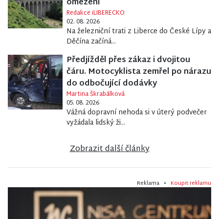
omezení
Redakce iLIBERECKO
02. 08. 2026
Na železniční trati z Liberce do České Lípy a
Děčína začíná...
Předjížděl přes zákaz i dvojitou
čáru. Motocyklista zemřel po nárazu
do odbočující dodávky
Martina Škrabálková
05. 08. 2026
Vážná dopravní nehoda si v úterý podvečer
vyžádala lidský ži...
Zobrazit další články
Reklama •
Koupit reklamu