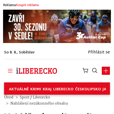
Reklama
Koupit reklamu
Přihlásit se
So 8. 8., Soběslav
AKTUÁLNĚ
KRIMI
KRAJ
LIBERECKO
ČESKOLIPSKO
JABL
/
Úvod
Sport
Liberecko
Nahlášení nezákonného obsahu