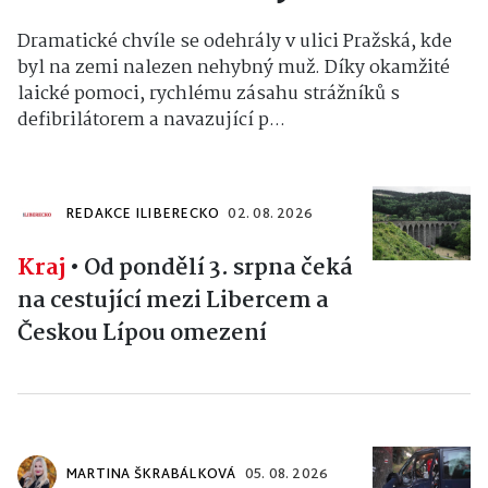
Dramatické chvíle se odehrály v ulici Pražská, kde
byl na zemi nalezen nehybný muž. Díky okamžité
laické pomoci, rychlému zásahu strážníků s
defibrilátorem a navazující p...
REDAKCE ILIBERECKO
02. 08. 2026
Kraj
•
Od pondělí 3. srpna čeká
na cestující mezi Libercem a
Českou Lípou omezení
MARTINA ŠKRABÁLKOVÁ
05. 08. 2026