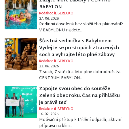
Zažijte moře zábavy v CENTRU
BABYLON
Redakce iLIBERECKO
27. 06. 2026
Rodinná dovolená bez složitého plánování?
V BABYLONU najdete...
Šťastná sedmička s Babylonem.
Vydejte se po stopách ztracených
soch a vyhrajte léto plné zábavy
Redakce iLIBERECKO
23. 06. 2026
7 soch, 7 vítězů a léto plné dobrodružství.
CENTRUM BABYLON...
Zapojte svou obec do soutěže
Zelená obec roku. Čas na přihlášku
je právě teď
Redakce iLIBERECKO
16. 02. 2026
Motivační přístup k třídění odpadů, aktivní
příprava na klim...