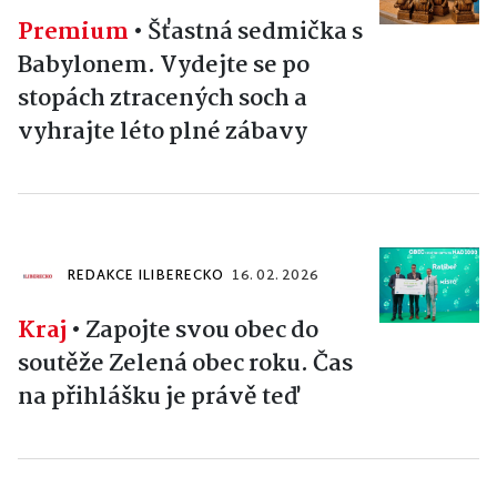
Premium
•
Šťastná sedmička s
Babylonem. Vydejte se po
stopách ztracených soch a
vyhrajte léto plné zábavy
REDAKCE ILIBERECKO
16. 02. 2026
Kraj
•
Zapojte svou obec do
soutěže Zelená obec roku. Čas
na přihlášku je právě teď