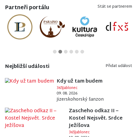
Partneři portálu
Stát se partnerem
Nejbližší události
Přidat událost
Kdy už tam budem
365Jablonec
09. 08. 2026
Jizerskohorský šanzon
Zascheho odkaz II –
Kostel Nejsvět. Srdce
Ježíšova
365Jablonec