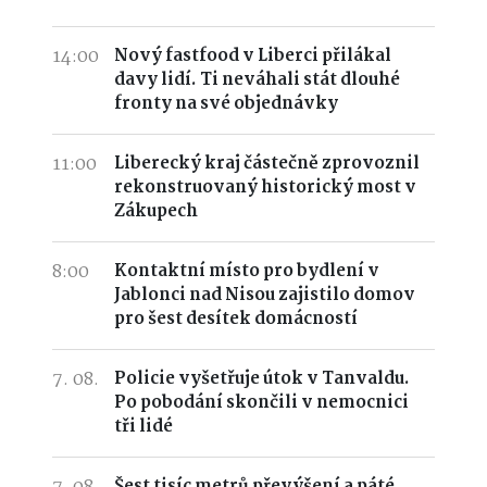
14:00
Nový fastfood v Liberci přilákal
davy lidí. Ti neváhali stát dlouhé
fronty na své objednávky
11:00
Liberecký kraj částečně zprovoznil
rekonstruovaný historický most v
Zákupech
8:00
Kontaktní místo pro bydlení v
Jablonci nad Nisou zajistilo domov
pro šest desítek domácností
7. 08.
Policie vyšetřuje útok v Tanvaldu.
Po pobodání skončili v nemocnici
tři lidé
Šest tisíc metrů převýšení a páté