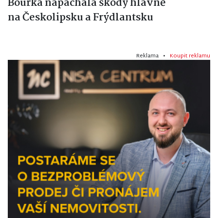
Bouřka napáchala škody hlavně
na Českolipsku a Frýdlantsku
Reklama •
Koupit reklamu