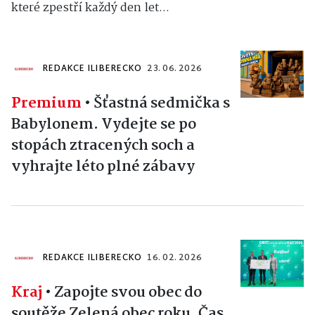
které zpestří každý den let...
REDAKCE ILIBERECKO
23. 06. 2026
Premium
•
Šťastná sedmička s
Babylonem. Vydejte se po
stopách ztracených soch a
vyhrajte léto plné zábavy
REDAKCE ILIBERECKO
16. 02. 2026
Kraj
•
Zapojte svou obec do
soutěže Zelená obec roku. Čas