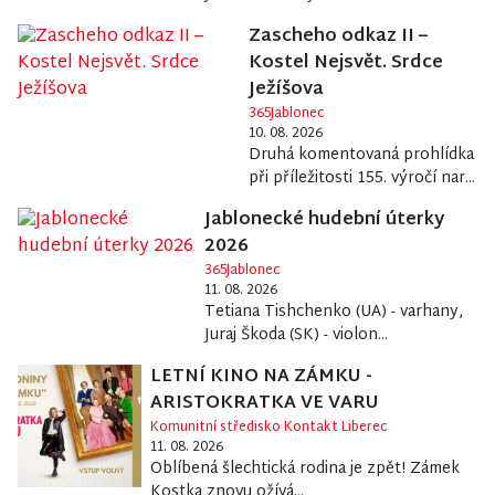
Zascheho odkaz II –
Kostel Nejsvět. Srdce
Ježíšova
365Jablonec
10. 08. 2026
Druhá komentovaná prohlídka
při příležitosti 155. výročí nar...
Jablonecké hudební úterky
2026
365Jablonec
11. 08. 2026
Tetiana Tishchenko (UA) - varhany,
Juraj Škoda (SK) - violon...
LETNÍ KINO NA ZÁMKU -
ARISTOKRATKA VE VARU
Komunitní středisko Kontakt Liberec
11. 08. 2026
Oblíbená šlechtická rodina je zpět! Zámek
Kostka znovu ožívá...