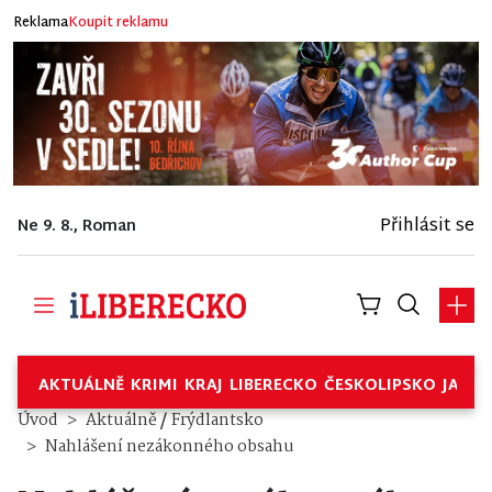
Reklama
Koupit reklamu
Přihlásit se
Ne 9. 8., Roman
AKTUÁLNĚ
KRIMI
KRAJ
LIBERECKO
ČESKOLIPSKO
JABL
/
Úvod
Aktuálně
Frýdlantsko
Nahlášení nezákonného obsahu