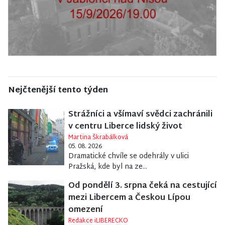
Nejčtenější tento týden
Strážníci a všímaví svědci zachránili
v centru Liberce lidský život
Martina Škrabálková
05. 08. 2026
Dramatické chvíle se odehrály v ulici
Pražská, kde byl na ze...
Od pondělí 3. srpna čeká na cestující
mezi Libercem a Českou Lípou
omezení
Redakce iLIBERECKO