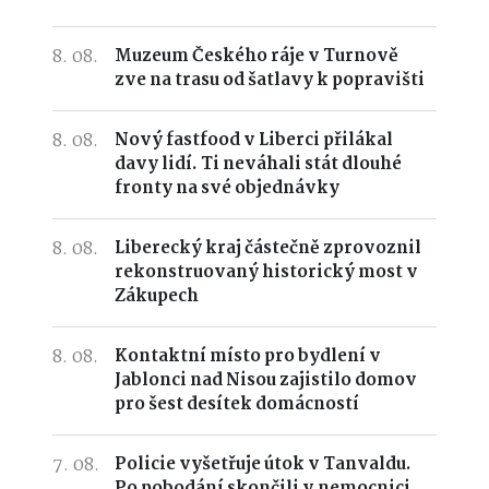
8. 08.
Muzeum Českého ráje v Turnově
zve na trasu od šatlavy k popravišti
8. 08.
Nový fastfood v Liberci přilákal
davy lidí. Ti neváhali stát dlouhé
fronty na své objednávky
8. 08.
Liberecký kraj částečně zprovoznil
rekonstruovaný historický most v
Zákupech
8. 08.
Kontaktní místo pro bydlení v
Jablonci nad Nisou zajistilo domov
pro šest desítek domácností
7. 08.
Policie vyšetřuje útok v Tanvaldu.
Po pobodání skončili v nemocnici