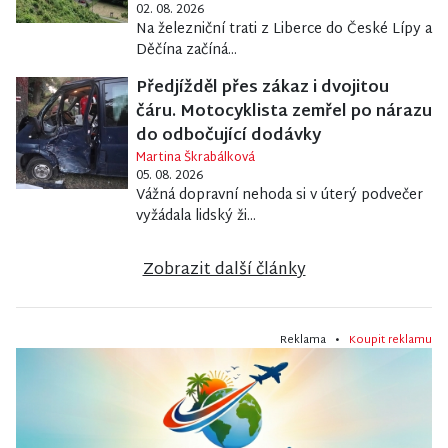
02. 08. 2026
Na železniční trati z Liberce do České Lípy a
Děčína začíná...
Předjížděl přes zákaz i dvojitou
čáru. Motocyklista zemřel po nárazu
do odbočující dodávky
Martina Škrabálková
05. 08. 2026
Vážná dopravní nehoda si v úterý podvečer
vyžádala lidský ži...
Zobrazit další články
Reklama •
Koupit reklamu