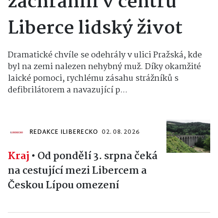
zachránili v centru
Liberce lidský život
Dramatické chvíle se odehrály v ulici Pražská, kde
byl na zemi nalezen nehybný muž. Díky okamžité
laické pomoci, rychlému zásahu strážníků s
defibrilátorem a navazující p...
REDAKCE ILIBERECKO
02. 08. 2026
Kraj
•
Od pondělí 3. srpna čeká
na cestující mezi Libercem a
Českou Lípou omezení