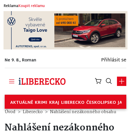
Reklama
Koupit reklamu
Přihlásit se
Ne 9. 8., Roman
AKTUÁLNĚ
KRIMI
KRAJ
LIBERECKO
ČESKOLIPSKO
JABL
Úvod
Liberecko
Nahlášení nezákonného obsahu
Nahlášení nezákonného