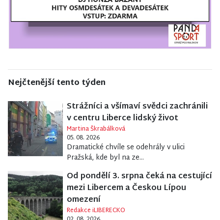
Nejčtenější tento týden
Strážníci a všímaví svědci zachránili
v centru Liberce lidský život
Martina Škrabálková
05. 08. 2026
Dramatické chvíle se odehrály v ulici
Pražská, kde byl na ze...
Od pondělí 3. srpna čeká na cestující
mezi Libercem a Českou Lípou
omezení
Redakce iLIBERECKO
02. 08. 2026