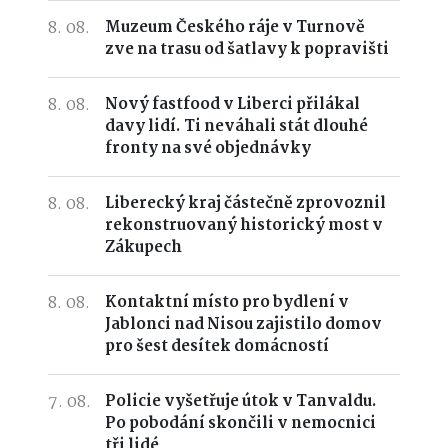
8. 08.
Muzeum Českého ráje v Turnově
zve na trasu od šatlavy k popravišti
8. 08.
Nový fastfood v Liberci přilákal
davy lidí. Ti neváhali stát dlouhé
fronty na své objednávky
8. 08.
Liberecký kraj částečně zprovoznil
rekonstruovaný historický most v
Zákupech
8. 08.
Kontaktní místo pro bydlení v
Jablonci nad Nisou zajistilo domov
pro šest desítek domácností
7. 08.
Policie vyšetřuje útok v Tanvaldu.
Po pobodání skončili v nemocnici
tři lidé