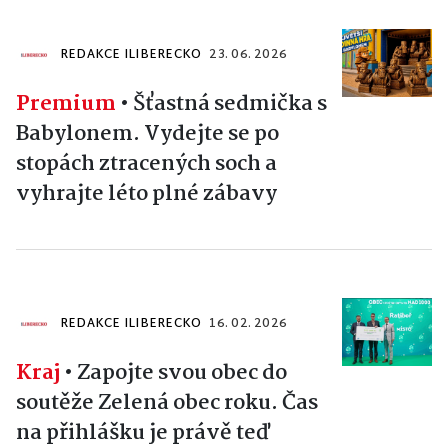
REDAKCE ILIBERECKO
23. 06. 2026
Premium
•
Šťastná sedmička s
Babylonem. Vydejte se po
stopách ztracených soch a
vyhrajte léto plné zábavy
REDAKCE ILIBERECKO
16. 02. 2026
Kraj
•
Zapojte svou obec do
soutěže Zelená obec roku. Čas
na přihlášku je právě teď