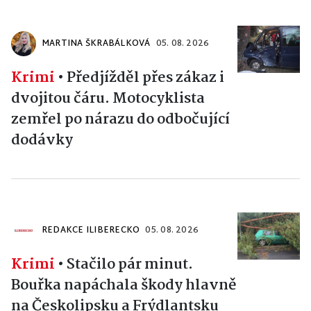
MARTINA ŠKRABÁLKOVÁ
05. 08. 2026
Krimi
•
Předjížděl přes zákaz i
dvojitou čáru. Motocyklista
zemřel po nárazu do odbočující
dodávky
REDAKCE ILIBERECKO
05. 08. 2026
Krimi
•
Stačilo pár minut.
Bouřka napáchala škody hlavně
na Českolipsku a Frýdlantsku