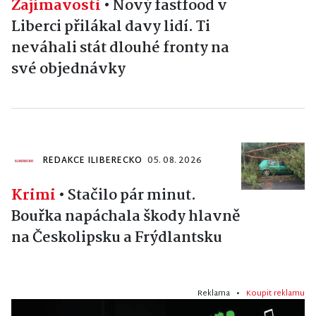
Zajímavosti
•
Nový fastfood v
Liberci přilákal davy lidí. Ti
neváhali stát dlouhé fronty na
své objednávky
REDAKCE ILIBERECKO
05. 08. 2026
Krimi
•
Stačilo pár minut.
Bouřka napáchala škody hlavně
na Českolipsku a Frýdlantsku
Reklama •
Koupit reklamu