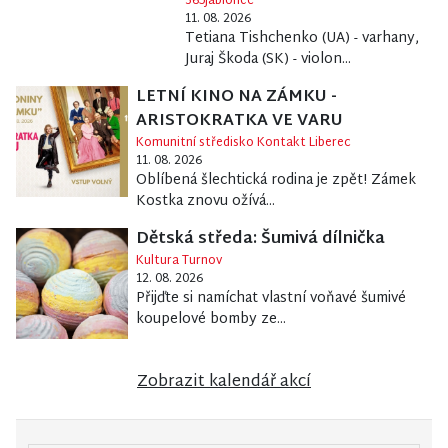
365Jablonec
11. 08. 2026
Tetiana Tishchenko (UA) - varhany,
Juraj Škoda (SK) - violon...
LETNÍ KINO NA ZÁMKU -
ARISTOKRATKA VE VARU
Komunitní středisko Kontakt Liberec
11. 08. 2026
Oblíbená šlechtická rodina je zpět! Zámek
Kostka znovu ožívá...
Dětská středa: Šumivá dílnička
Kultura Turnov
12. 08. 2026
Přijďte si namíchat vlastní voňavé šumivé
koupelové bomby ze...
Zobrazit kalendář akcí