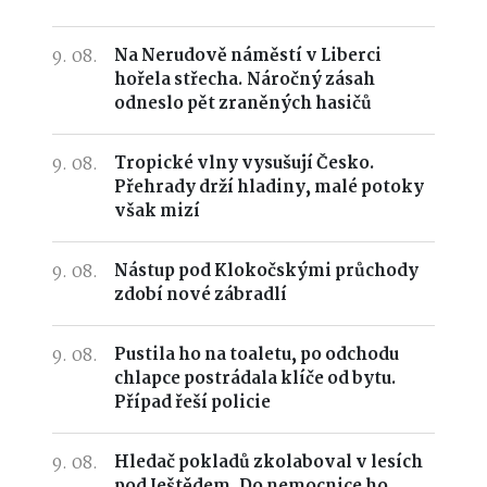
9. 08.
Na Nerudově náměstí v Liberci
hořela střecha. Náročný zásah
odneslo pět zraněných hasičů
9. 08.
Tropické vlny vysušují Česko.
Přehrady drží hladiny, malé potoky
však mizí
9. 08.
Nástup pod Klokočskými průchody
zdobí nové zábradlí
9. 08.
Pustila ho na toaletu, po odchodu
chlapce postrádala klíče od bytu.
Případ řeší policie
9. 08.
Hledač pokladů zkolaboval v lesích
pod Ještědem. Do nemocnice ho