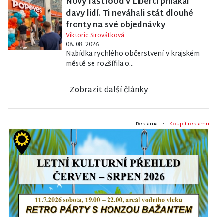
Nový fastfood v Liberci přilákal
davy lidí. Ti neváhali stát dlouhé
fronty na své objednávky
Viktorie Sirovátková
08. 08. 2026
Nabídka rychlého občerstvení v krajském
městě se rozšířila o...
Zobrazit další články
Reklama •
Koupit reklamu