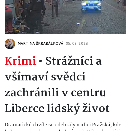
MARTINA ŠKRABÁLKOVÁ
05. 08. 2026
Krimi
•
Strážníci a
všímaví svědci
zachránili v centru
Liberce lidský život
Dramatické chvíle se odehrály v ulici Pražská, kde