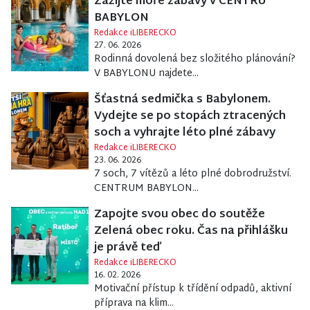
Zažijte moře zábavy v CENTRU
BABYLON
Redakce iLIBERECKO
27. 06. 2026
Rodinná dovolená bez složitého plánování?
V BABYLONU najdete...
Šťastná sedmička s Babylonem.
Vydejte se po stopách ztracených
soch a vyhrajte léto plné zábavy
Redakce iLIBERECKO
23. 06. 2026
7 soch, 7 vítězů a léto plné dobrodružství.
CENTRUM BABYLON...
Zapojte svou obec do soutěže
Zelená obec roku. Čas na přihlášku
je právě teď
Redakce iLIBERECKO
16. 02. 2026
Motivační přístup k třídění odpadů, aktivní
příprava na klim...