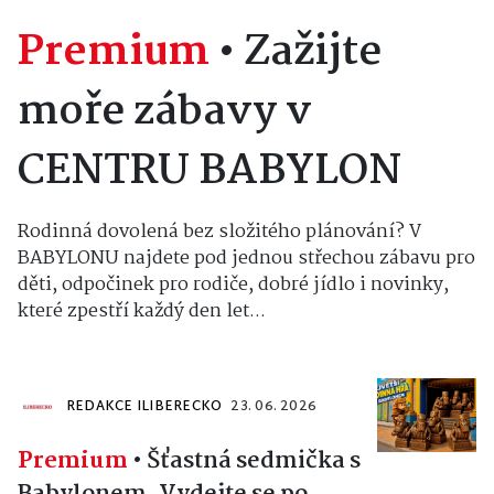
Premium
•
Zažijte
moře zábavy v
CENTRU BABYLON
Rodinná dovolená bez složitého plánování? V
BABYLONU najdete pod jednou střechou zábavu pro
děti, odpočinek pro rodiče, dobré jídlo i novinky,
které zpestří každý den let...
REDAKCE ILIBERECKO
23. 06. 2026
Premium
•
Šťastná sedmička s
Babylonem. Vydejte se po