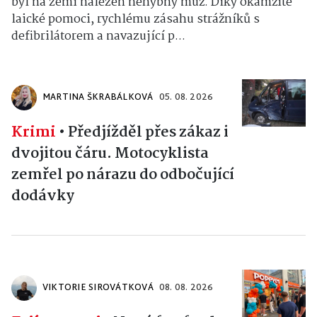
byl na zemi nalezen nehybný muž. Díky okamžité
laické pomoci, rychlému zásahu strážníků s
defibrilátorem a navazující p...
MARTINA ŠKRABÁLKOVÁ
05. 08. 2026
Krimi
•
Předjížděl přes zákaz i
dvojitou čáru. Motocyklista
zemřel po nárazu do odbočující
dodávky
VIKTORIE SIROVÁTKOVÁ
08. 08. 2026