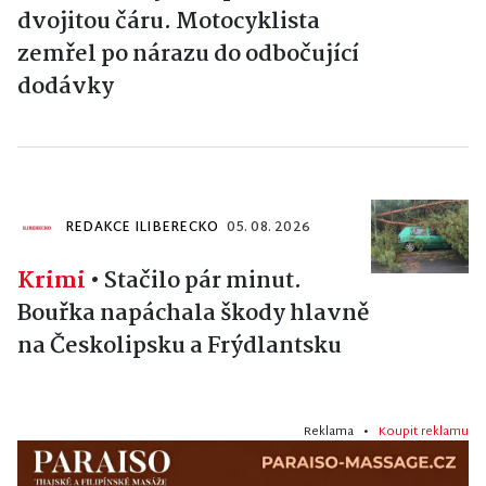
dvojitou čáru. Motocyklista
zemřel po nárazu do odbočující
dodávky
REDAKCE ILIBERECKO
05. 08. 2026
Krimi
•
Stačilo pár minut.
Bouřka napáchala škody hlavně
na Českolipsku a Frýdlantsku
Reklama •
Koupit reklamu