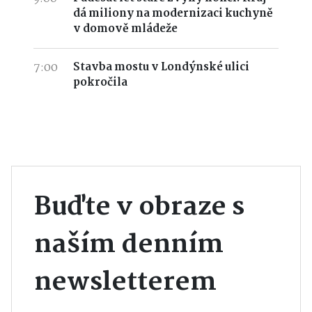
dá miliony na modernizaci kuchyně
v domově mládeže
7:00
Stavba mostu v Londýnské ulici
pokročila
Buďte v obraze s
naším denním
newsletterem