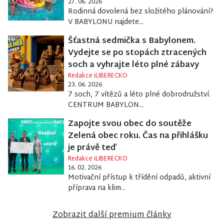
27. 06. 2026
Rodinná dovolená bez složitého plánování?
V BABYLONU najdete...
Šťastná sedmička s Babylonem.
Vydejte se po stopách ztracených
soch a vyhrajte léto plné zábavy
Redakce iLIBERECKO
23. 06. 2026
7 soch, 7 vítězů a léto plné dobrodružství.
CENTRUM BABYLON...
Zapojte svou obec do soutěže
Zelená obec roku. Čas na přihlášku
je právě teď
Redakce iLIBERECKO
16. 02. 2026
Motivační přístup k třídění odpadů, aktivní
příprava na klim...
Zobrazit další premium články