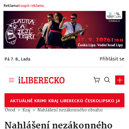
Reklama
Koupit reklamu
Přihlásit se
Pá 7. 8., Lada
AKTUÁLNĚ
KRIMI
KRAJ
LIBERECKO
ČESKOLIPSKO
JABL
Úvod
Kraj
Nahlášení nezákonného obsahu
Nahlášení nezákonného