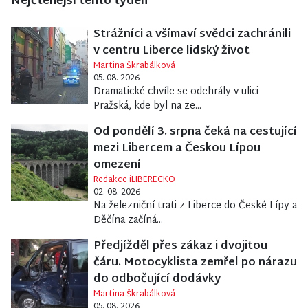
Nejčtenější tento týden
Strážníci a všímaví svědci zachránili
v centru Liberce lidský život
Martina Škrabálková
05. 08. 2026
Dramatické chvíle se odehrály v ulici
Pražská, kde byl na ze...
Od pondělí 3. srpna čeká na cestující
mezi Libercem a Českou Lípou
omezení
Redakce iLIBERECKO
02. 08. 2026
Na železniční trati z Liberce do České Lípy a
Děčína začíná...
Předjížděl přes zákaz i dvojitou
čáru. Motocyklista zemřel po nárazu
do odbočující dodávky
Martina Škrabálková
05. 08. 2026