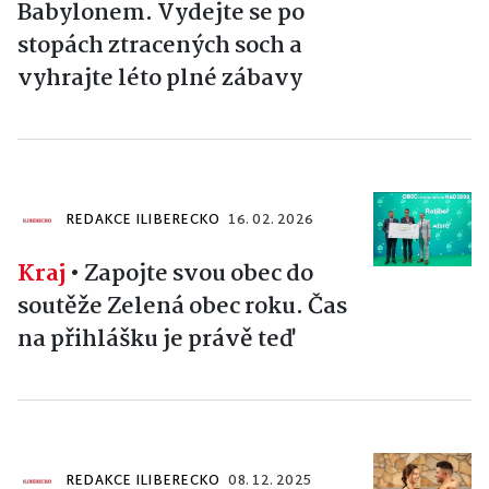
Babylonem. Vydejte se po
stopách ztracených soch a
vyhrajte léto plné zábavy
REDAKCE ILIBERECKO
16. 02. 2026
Kraj
•
Zapojte svou obec do
soutěže Zelená obec roku. Čas
na přihlášku je právě teď
REDAKCE ILIBERECKO
08. 12. 2025