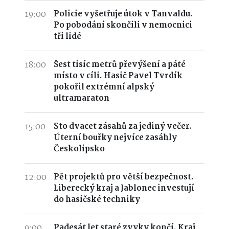
19:00
Policie vyšetřuje útok v Tanvaldu.
Po pobodání skončili v nemocnici
tři lidé
18:00
Šest tisíc metrů převýšení a páté
místo v cíli. Hasič Pavel Tvrdík
pokořil extrémní alpský
ultramaraton
15:00
Sto dvacet zásahů za jediný večer.
Úterní bouřky nejvíce zasáhly
Českolipsko
12:00
Pět projektů pro větší bezpečnost.
Liberecký kraj a Jablonec investují
do hasičské techniky
9:00
Padesát let staré zvyky končí. Kraj