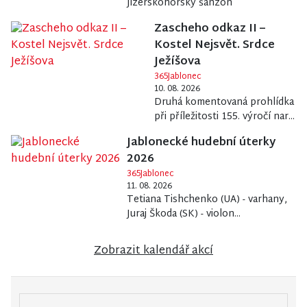
Jizerskohorský šanzon
Zascheho odkaz II –
Kostel Nejsvět. Srdce
Ježíšova
365Jablonec
10. 08. 2026
Druhá komentovaná prohlídka
při příležitosti 155. výročí nar...
Jablonecké hudební úterky
2026
365Jablonec
11. 08. 2026
Tetiana Tishchenko (UA) - varhany,
Juraj Škoda (SK) - violon...
Zobrazit kalendář akcí