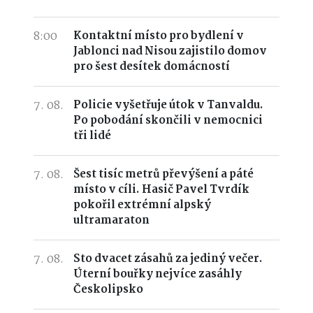
8:00
Kontaktní místo pro bydlení v
Jablonci nad Nisou zajistilo domov
pro šest desítek domácností
7. 08.
Policie vyšetřuje útok v Tanvaldu.
Po pobodání skončili v nemocnici
tři lidé
7. 08.
Šest tisíc metrů převýšení a páté
místo v cíli. Hasič Pavel Tvrdík
pokořil extrémní alpský
ultramaraton
7. 08.
Sto dvacet zásahů za jediný večer.
Úterní bouřky nejvíce zasáhly
Českolipsko