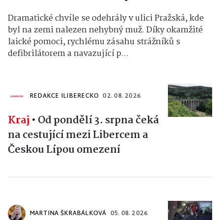
Dramatické chvíle se odehrály v ulici Pražská, kde
byl na zemi nalezen nehybný muž. Díky okamžité
laické pomoci, rychlému zásahu strážníků s
defibrilátorem a navazující p...
REDAKCE ILIBERECKO
02. 08. 2026
Kraj
•
Od pondělí 3. srpna čeká
na cestující mezi Libercem a
Českou Lípou omezení
MARTINA ŠKRABÁLKOVÁ
05. 08. 2026