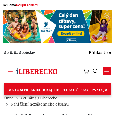
Reklama
Koupit reklamu
Přihlásit se
So 8. 8., Soběslav
AKTUÁLNĚ
KRIMI
KRAJ
LIBERECKO
ČESKOLIPSKO
JABL
/
Úvod
Aktuálně
Liberecko
Nahlášení nezákonného obsahu