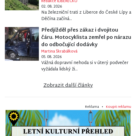
Redakce iLIBERECKO
02. 08. 2026
Na železniční trati z Liberce do České Lípy a
Děčína začíná...
Předjížděl přes zákaz i dvojitou
čáru. Motocyklista zemřel po nárazu
do odbočující dodávky
Martina Škrabálková
05. 08. 2026
Vážná dopravní nehoda si v úterý podvečer
vyžádala lidský ži...
Zobrazit další články
Reklama •
Koupit reklamu