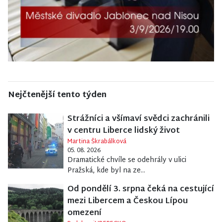
Nejčtenější tento týden
Strážníci a všímaví svědci zachránili
v centru Liberce lidský život
Martina Škrabálková
05. 08. 2026
Dramatické chvíle se odehrály v ulici
Pražská, kde byl na ze...
Od pondělí 3. srpna čeká na cestující
mezi Libercem a Českou Lípou
omezení