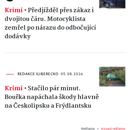
Krimi
•
Předjížděl přes zákaz i
dvojitou čáru. Motocyklista
zemřel po nárazu do odbočující
dodávky
REDAKCE ILIBERECKO
05. 08. 2026
Krimi
•
Stačilo pár minut.
Bouřka napáchala škody hlavně
na Českolipsku a Frýdlantsku
Reklama •
Koupit reklamu