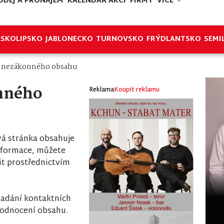
ODEJ A PRONÁJEM
KALENDÁŘ AKCÍ
FIRMY
VÍCE
ESKOLIPSKO
JABLONECKO
TURNOVSKO
FRÝDLANTSKO
SEMI
í nezákonného obsahu
nného
Reklama
Koupit reklamu
á stránka obsahuje
nformace, můžete
it prostřednictvím
 zadání kontaktních
odnocení obsahu.