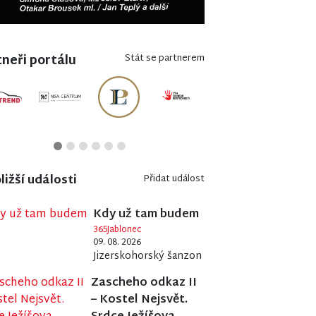
neři portálu
Stát se partnerem
ližší události
Přidat událost
Kdy už tam budem
365Jablonec
09. 08. 2026
Jizerskohorský šanzon
Zascheho odkaz II
– Kostel Nejsvět.