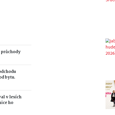
 průchody
 odchodu
od bytu.
al v lesích
ice ho