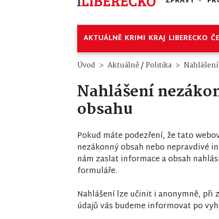
ZPRÁVY
PR
AKTUÁLNĚ
KRIMI
KRAJ
LIBERECKO
Č
/
Úvod
Aktuálně
Politika
Nahlášen
Nahlášení nezáko
obsahu
Pokud máte podezření, že tato webov
nezákonný obsah nebo nepravdivé i
nám zaslat informace a obsah nahlás
formuláře.
Nahlášení lze učinit i anonymně, při
údajů vás budeme informovat po vyh