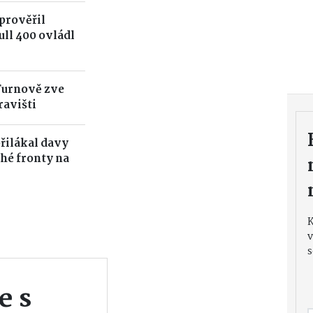
prověřil
ull 400 ovládl
Turnově zve
ravišti
přilákal davy
uhé fronty na
v
s
e s