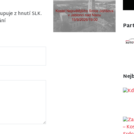
tupuje z hnutí SLK.
ání
Part
Nejb