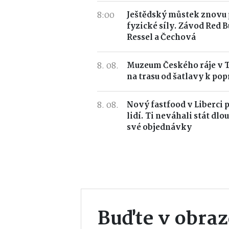
8:00
Ještědský můstek znovu 
fyzické síly. Závod Red B
Ressel a Čechová
8. 08.
Muzeum Českého ráje v 
na trasu od šatlavy k pop
8. 08.
Nový fastfood v Liberci 
lidí. Ti neváhali stát dlo
své objednávky
Buďte v obraz