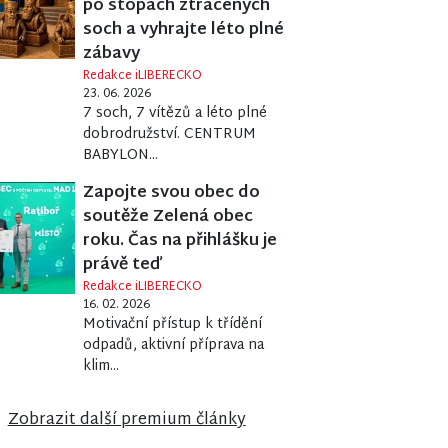
po stopách ztracených
soch a vyhrajte léto plné
zábavy
Redakce iLIBERECKO
23. 06. 2026
7 soch, 7 vítězů a léto plné
dobrodružství. CENTRUM
BABYLON...
Zapojte svou obec do
soutěže Zelená obec
roku. Čas na přihlášku je
právě teď
Redakce iLIBERECKO
16. 02. 2026
Motivační přístup k třídění
odpadů, aktivní příprava na
klim...
ova
ky 2026
Zobrazit další premium články