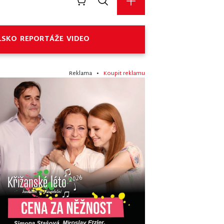
LSKO
REPORTÁŽE
VIDEO
Reklama •
Koupit reklamu