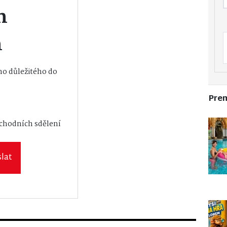
m
m
o důležitého do
Pre
vání osobních
bchodních sdělení
lat