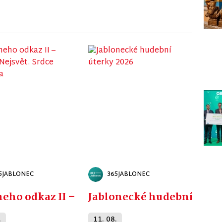
5JABLONEC
365JABLONEC
eho odkaz II – Kostel Nejsvět. Srdce Ježíš
Jablonecké hudební úter
.
11. 08.