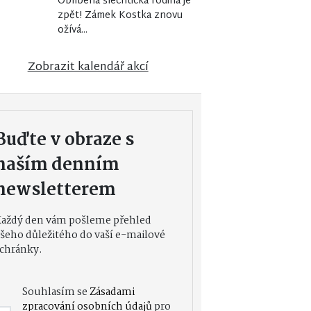
Oblíbená šlechtická rodina je
zpět! Zámek Kostka znovu
ožívá...
Zobrazit kalendář akcí
Buďte v obraze s
naším denním
newsletterem
Každý den vám pošleme přehled
šeho důležitého do vaší e-mailové
chránky.
Souhlasím se
Zásadami
zpracování osobních údajů
pro