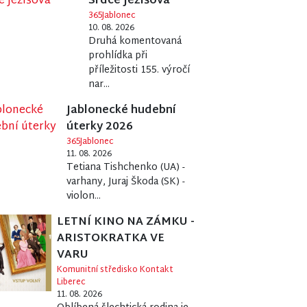
Srdce Ježíšova
365Jablonec
10. 08. 2026
Druhá komentovaná
prohlídka při
příležitosti 155. výročí
nar...
Jablonecké hudební
úterky 2026
365Jablonec
11. 08. 2026
Tetiana Tishchenko (UA) -
varhany, Juraj Škoda (SK) -
violon...
LETNÍ KINO NA ZÁMKU -
ARISTOKRATKA VE
VARU
Komunitní středisko Kontakt
Liberec
11. 08. 2026