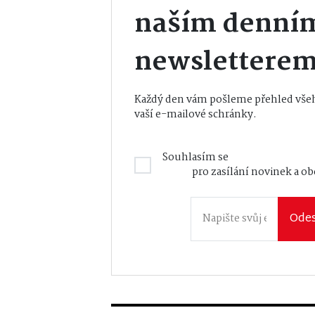
naším denní
newslettere
Každý den vám pošleme přehled všeh
vaší e-mailové schránky.
Souhlasím se
Zásadami zpraco
údajů
pro zasílání novinek a o
Odes