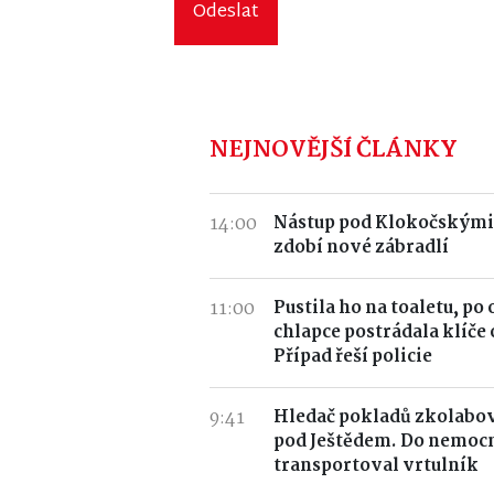
Odeslat
NEJNOVĚJŠÍ ČLÁNKY
14:00
Nástup pod Klokočskými
zdobí nové zábradlí
11:00
Pustila ho na toaletu, po
chlapce postrádala klíče 
Případ řeší policie
9:41
Hledač pokladů zkolabov
pod Ještědem. Do nemocn
transportoval vrtulník