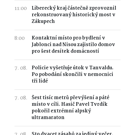
11:00
Liberecký kraj částečně zprovoznil
rekonstruovaný historický most v
Zákupech
8:00
Kontaktní místo pro bydlení v
Jablonci nad Nisou zajistilo domov
pro šest desítek domácností
7. 08.
Policie vyšetřuje útok v Tanvaldu.
Po pobodání skončili v nemocnici
tři lidé
7. 08.
Šest tisíc metrů převýšení a páté
místo v cíli. Hasič Pavel Tvrdík
pokořil extrémní alpský
ultramaraton
7. 08.
Sto dvacet zásahů za jediný večer.