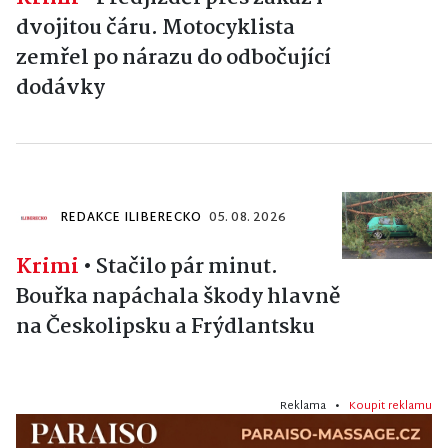
dvojitou čáru. Motocyklista
zemřel po nárazu do odbočující
dodávky
REDAKCE ILIBERECKO
05. 08. 2026
Krimi
•
Stačilo pár minut.
Bouřka napáchala škody hlavně
na Českolipsku a Frýdlantsku
Reklama •
Koupit reklamu