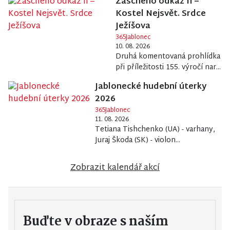
Zascheho odkaz II –
Kostel Nejsvět. Srdce
Ježíšova
365Jablonec
10. 08. 2026
Druhá komentovaná prohlídka
při příležitosti 155. výročí nar...
Jablonecké hudební úterky
2026
365Jablonec
11. 08. 2026
Tetiana Tishchenko (UA) - varhany,
Juraj Škoda (SK) - violon...
Zobrazit kalendář akcí
Buďte v obraze s naším