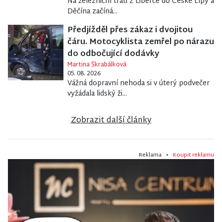
Na železniční trati z Liberce do České Lípy a
Děčína začíná...
Předjížděl přes zákaz i dvojitou
čáru. Motocyklista zemřel po nárazu
do odbočující dodávky
Martina Škrabálková
05. 08. 2026
Vážná dopravní nehoda si v úterý podvečer
vyžádala lidský ži...
Zobrazit další články
Reklama •
Koupit reklamu