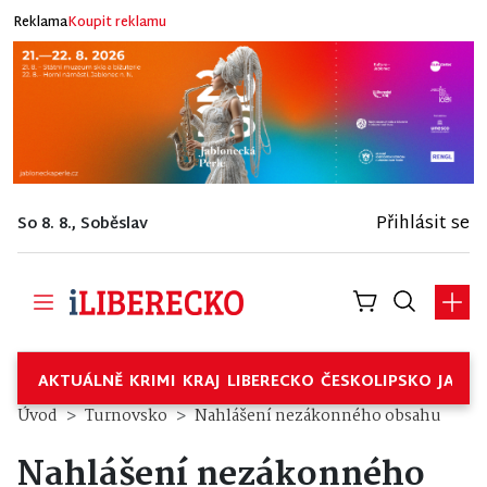
Reklama
Koupit reklamu
Přihlásit se
So 8. 8., Soběslav
AKTUÁLNĚ
KRIMI
KRAJ
LIBERECKO
ČESKOLIPSKO
JABL
Úvod
Turnovsko
Nahlášení nezákonného obsahu
Nahlášení nezákonného