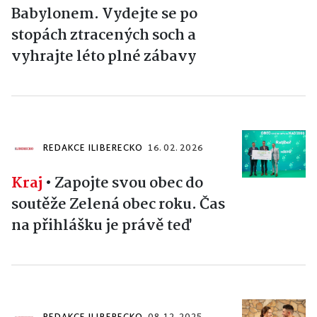
Babylonem. Vydejte se po
stopách ztracených soch a
vyhrajte léto plné zábavy
REDAKCE ILIBERECKO
16. 02. 2026
Kraj
•
Zapojte svou obec do
soutěže Zelená obec roku. Čas
na přihlášku je právě teď