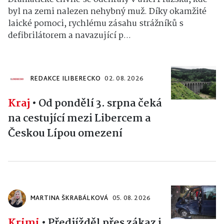
byl na zemi nalezen nehybný muž. Díky okamžité
laické pomoci, rychlému zásahu strážníků s
defibrilátorem a navazující p...
REDAKCE ILIBERECKO
02. 08. 2026
Kraj
•
Od pondělí 3. srpna čeká
na cestující mezi Libercem a
Českou Lípou omezení
MARTINA ŠKRABÁLKOVÁ
05. 08. 2026
Krimi
•
Předjížděl přes zákaz i