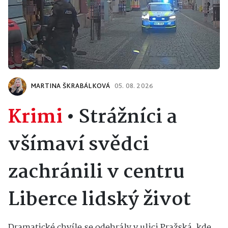
MARTINA ŠKRABÁLKOVÁ
05. 08. 2026
Krimi
•
Strážníci a
všímaví svědci
zachránili v centru
Liberce lidský život
Dramatické chvíle se odehrály v ulici Pražská, kde