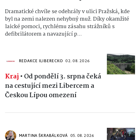
Dramatické chvíle se odehrály v ulici Pražská, kde
byl na zemi nalezen nehybný muž. Díky okamžité
laické pomoci, rychlému zásahu strážníků s
defibrilátorem a navazující p...
REDAKCE ILIBERECKO
02. 08. 2026
Kraj
•
Od pondělí 3. srpna čeká
na cestující mezi Libercem a
Českou Lípou omezení
MARTINA ŠKRABÁLKOVÁ
05. 08. 2026