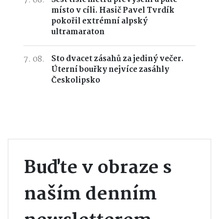
7. 08.
místo v cíli. Hasič Pavel Tvrdík
pokořil extrémní alpský
ultramaraton
7. 08.
Sto dvacet zásahů za jediný večer.
Úterní bouřky nejvíce zasáhly
Českolipsko
Buďte v obraze s
naším denním