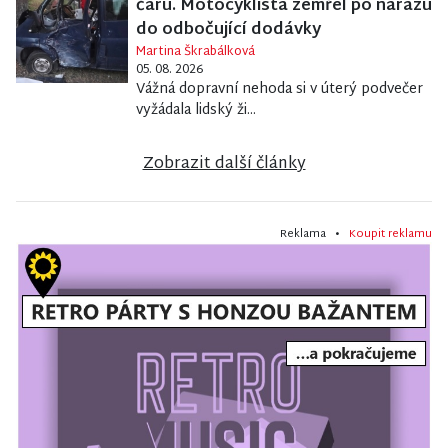
čáru. Motocyklista zemřel po nárazu
do odbočující dodávky
Martina Škrabálková
05. 08. 2026
Vážná dopravní nehoda si v úterý podvečer
vyžádala lidský ži...
Zobrazit další články
Reklama •
Koupit reklamu