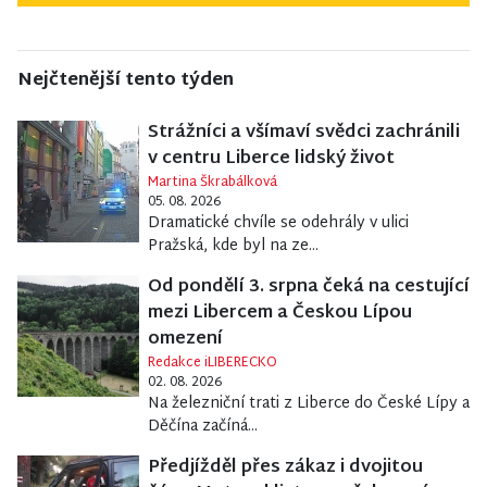
Nejčtenější tento týden
Strážníci a všímaví svědci zachránili
v centru Liberce lidský život
Martina Škrabálková
05. 08. 2026
Dramatické chvíle se odehrály v ulici
Pražská, kde byl na ze...
Od pondělí 3. srpna čeká na cestující
mezi Libercem a Českou Lípou
omezení
Redakce iLIBERECKO
02. 08. 2026
Na železniční trati z Liberce do České Lípy a
Děčína začíná...
Předjížděl přes zákaz i dvojitou