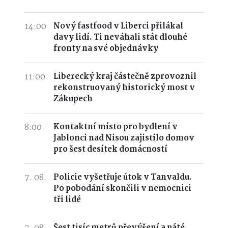
14:00
Nový fastfood v Liberci přilákal
davy lidí. Ti neváhali stát dlouhé
fronty na své objednávky
11:00
Liberecký kraj částečně zprovoznil
rekonstruovaný historický most v
Zákupech
8:00
Kontaktní místo pro bydlení v
Jablonci nad Nisou zajistilo domov
pro šest desítek domácností
7. 08.
Policie vyšetřuje útok v Tanvaldu.
Po pobodání skončili v nemocnici
tři lidé
Šest tisíc metrů převýšení a páté