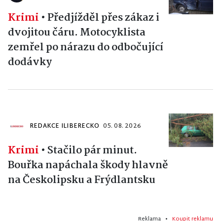
Krimi
•
Předjížděl přes zákaz i
dvojitou čáru. Motocyklista
zemřel po nárazu do odbočující
dodávky
REDAKCE ILIBERECKO
05. 08. 2026
Krimi
•
Stačilo pár minut.
Bouřka napáchala škody hlavně
na Českolipsku a Frýdlantsku
Reklama •
Koupit reklamu