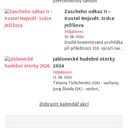
Jizerskohorský šanzon
Zascheho odkaz II –
Kostel Nejsvět. Srdce
Ježíšova
365Jablonec
10. 08. 2026
Druhá komentovaná prohlídka
při příležitosti 155. výročí nar...
Jablonecké hudební úterky
2026
365Jablonec
11. 08. 2026
Tetiana Tishchenko (UA) - varhany,
Juraj Škoda (SK) - violon...
Zobrazit kalendář akcí