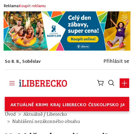
Reklama
Koupit reklamu
Přihlásit se
So 8. 8., Soběslav
AKTUÁLNĚ
KRIMI
KRAJ
LIBERECKO
ČESKOLIPSKO
JABL
/
Úvod
Aktuálně
Liberecko
Nahlášení nezákonného obsahu