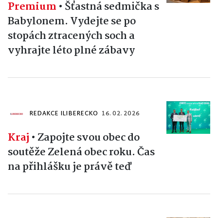
Premium
•
Šťastná sedmička s
Babylonem. Vydejte se po
stopách ztracených soch a
vyhrajte léto plné zábavy
REDAKCE ILIBERECKO
16. 02. 2026
Kraj
•
Zapojte svou obec do
soutěže Zelená obec roku. Čas
na přihlášku je právě teď