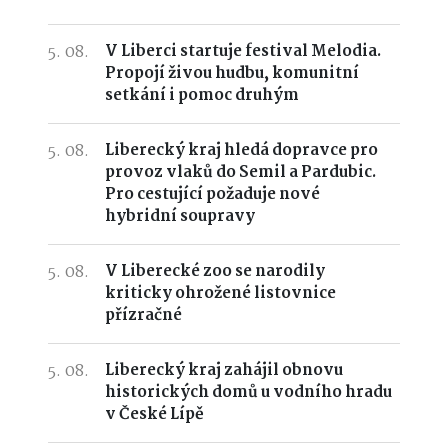
5. 08.
V Liberci startuje festival Melodia.
Propojí živou hudbu, komunitní
setkání i pomoc druhým
5. 08.
Liberecký kraj hledá dopravce pro
provoz vlaků do Semil a Pardubic.
Pro cestující požaduje nové
hybridní soupravy
5. 08.
V Liberecké zoo se narodily
kriticky ohrožené listovnice
přízračné
5. 08.
Liberecký kraj zahájil obnovu
historických domů u vodního hradu
v České Lípě