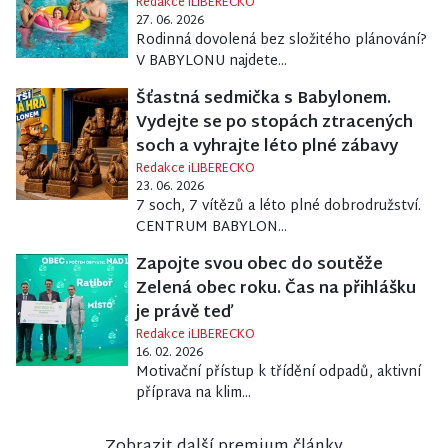
Redakce iLIBERECKO
27. 06. 2026
Rodinná dovolená bez složitého plánování?
V BABYLONU najdete...
Šťastná sedmička s Babylonem.
Vydejte se po stopách ztracených
soch a vyhrajte léto plné zábavy
Redakce iLIBERECKO
23. 06. 2026
7 soch, 7 vítězů a léto plné dobrodružství.
CENTRUM BABYLON...
Zapojte svou obec do soutěže
Zelená obec roku. Čas na přihlášku
je právě teď
Redakce iLIBERECKO
16. 02. 2026
Motivační přístup k třídění odpadů, aktivní
příprava na klim...
Zobrazit další premium články