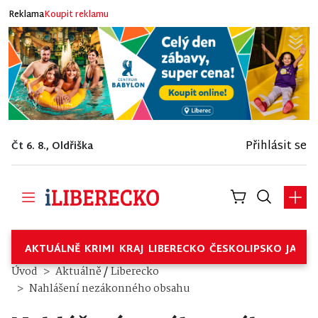
Reklama
Koupit reklamu
Přihlásit se
Čt 6. 8., Oldřiška
AKTUÁLNĚ
KRIMI
KRAJ
LIBERECKO
ČESKOLIPSKO
JABL
/
Úvod
Aktuálně
Liberecko
Nahlášení nezákonného obsahu