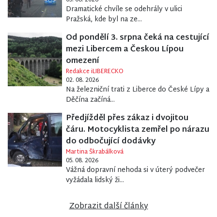
Dramatické chvíle se odehrály v ulici
Pražská, kde byl na ze...
Od pondělí 3. srpna čeká na cestující
mezi Libercem a Českou Lípou
omezení
Redakce iLIBERECKO
02. 08. 2026
Na železniční trati z Liberce do České Lípy a
Děčína začíná...
Předjížděl přes zákaz i dvojitou
čáru. Motocyklista zemřel po nárazu
do odbočující dodávky
Martina Škrabálková
05. 08. 2026
Vážná dopravní nehoda si v úterý podvečer
vyžádala lidský ži...
Zobrazit další články