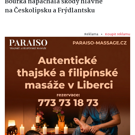
Bouřka napáchala škody hlavně
na Českolipsku a Frýdlantsku
Reklama •
Koupit reklamu