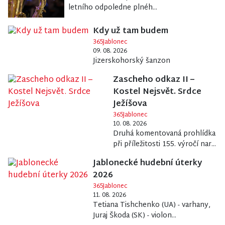
letního odpoledne plnéh...
Kdy už tam budem
365Jablonec
09. 08. 2026
Jizerskohorský šanzon
Zascheho odkaz II –
Kostel Nejsvět. Srdce
Ježíšova
365Jablonec
10. 08. 2026
Druhá komentovaná prohlídka
při příležitosti 155. výročí nar...
Jablonecké hudební úterky
2026
365Jablonec
11. 08. 2026
Tetiana Tishchenko (UA) - varhany,
Juraj Škoda (SK) - violon...