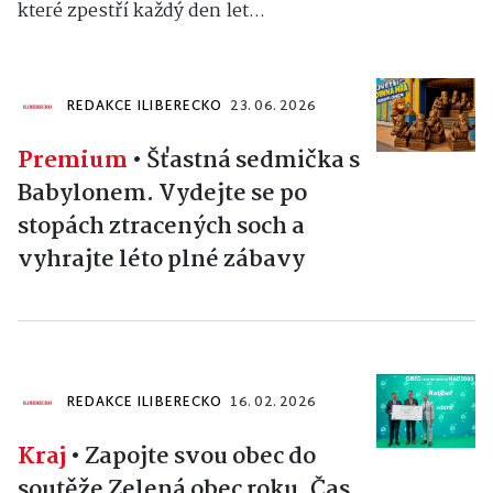
které zpestří každý den let...
REDAKCE ILIBERECKO
23. 06. 2026
Premium
•
Šťastná sedmička s
Babylonem. Vydejte se po
stopách ztracených soch a
vyhrajte léto plné zábavy
REDAKCE ILIBERECKO
16. 02. 2026
Kraj
•
Zapojte svou obec do
soutěže Zelená obec roku. Čas