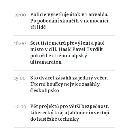
19:00
Policie vyšetřuje útok v Tanvaldu.
Po pobodání skončili v nemocnici
tři lidé
18:00
Šest tisíc metrů převýšení a páté
místo v cíli. Hasič Pavel Tvrdík
pokořil extrémní alpský
ultramaraton
15:00
Sto dvacet zásahů za jediný večer.
Úterní bouřky nejvíce zasáhly
Českolipsko
12:00
Pět projektů pro větší bezpečnost.
Liberecký kraj a Jablonec investují
do hasičské techniky