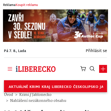
Reklama
Koupit reklamu
Přihlásit se
Pá 7. 8., Lada
AKTUÁLNĚ
KRIMI
KRAJ
LIBERECKO
ČESKOLIPSKO
JABL
/
Úvod
Krimi
Jablonecko
Nahlášení nezákonného obsahu