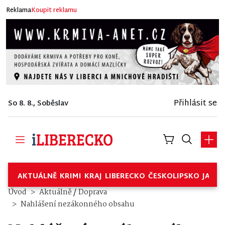
Reklama
Koupit reklamu
Přihlásit se
So 8. 8., Soběslav
AKTUÁLNĚ
KRIMI
KRAJ
LIBERECKO
ČESKOLIPSKO
JABL
/
Úvod
Aktuálně
Doprava
Nahlášení nezákonného obsahu