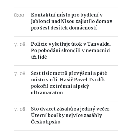
8:00
Kontaktní místo pro bydlení v
Jablonci nad Nisou zajistilo domov
pro šest desítek domácností
7. 08.
Policie vyšetřuje útok v Tanvaldu.
Po pobodání skončili v nemocnici
tři lidé
7. 08.
Šest tisíc metrů převýšení a páté
místo v cíli. Hasič Pavel Tvrdík
pokořil extrémní alpský
ultramaraton
7. 08.
Sto dvacet zásahů za jediný večer.
Úterní bouřky nejvíce zasáhly
Českolipsko