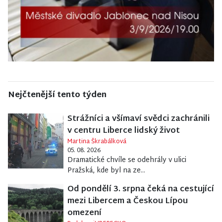
Nejčtenější tento týden
Strážníci a všímaví svědci zachránili
v centru Liberce lidský život
Martina Škrabálková
05. 08. 2026
Dramatické chvíle se odehrály v ulici
Pražská, kde byl na ze...
Od pondělí 3. srpna čeká na cestující
mezi Libercem a Českou Lípou
omezení