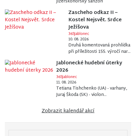
Jizerskohorský šanzon
Zascheho odkaz II –
Kostel Nejsvět. Srdce
Ježíšova
365Jablonec
10. 08. 2026
Druhá komentovaná prohlídka
při příležitosti 155. výročí nar...
Jablonecké hudební úterky
2026
365Jablonec
11. 08. 2026
Tetiana Tishchenko (UA) - varhany,
Juraj Škoda (SK) - violon...
Zobrazit kalendář akcí