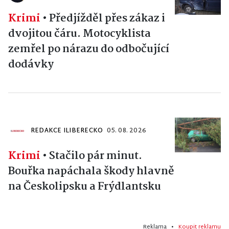
Krimi
•
Předjížděl přes zákaz i
dvojitou čáru. Motocyklista
zemřel po nárazu do odbočující
dodávky
REDAKCE ILIBERECKO
05. 08. 2026
Krimi
•
Stačilo pár minut.
Bouřka napáchala škody hlavně
na Českolipsku a Frýdlantsku
Reklama •
Koupit reklamu