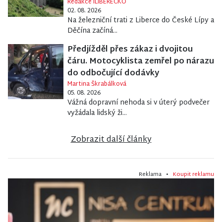
Redakce iLIBERECKO
02. 08. 2026
Na železniční trati z Liberce do České Lípy a
Děčína začíná...
Předjížděl přes zákaz i dvojitou
čáru. Motocyklista zemřel po nárazu
do odbočující dodávky
Martina Škrabálková
05. 08. 2026
Vážná dopravní nehoda si v úterý podvečer
vyžádala lidský ži...
Zobrazit další články
Reklama •
Koupit reklamu