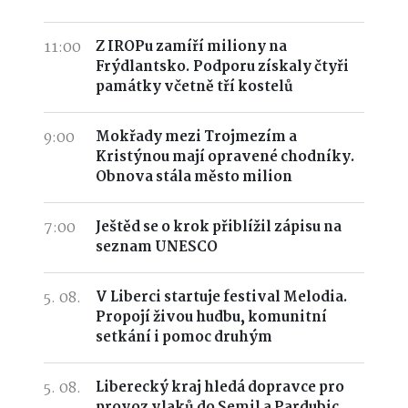
11:00
Z IROPu zamíří miliony na
Frýdlantsko. Podporu získaly čtyři
památky včetně tří kostelů
9:00
Mokřady mezi Trojmezím a
Kristýnou mají opravené chodníky.
Obnova stála město milion
7:00
Ještěd se o krok přiblížil zápisu na
seznam UNESCO
5. 08.
V Liberci startuje festival Melodia.
Propojí živou hudbu, komunitní
setkání i pomoc druhým
5. 08.
Liberecký kraj hledá dopravce pro
provoz vlaků do Semil a Pardubic.