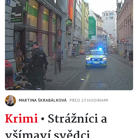
MARTINA ŠKRABÁLKOVÁ
PŘED 23 HODINAMI
Krimi
•
Strážníci a
všímaví svědci