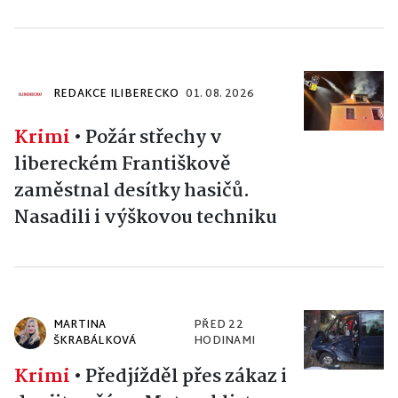
REDAKCE ILIBERECKO
01. 08. 2026
Krimi
•
Požár střechy v
libereckém Františkově
zaměstnal desítky hasičů.
Nasadili i výškovou techniku
MARTINA
PŘED 22
ŠKRABÁLKOVÁ
HODINAMI
Krimi
•
Předjížděl přes zákaz i