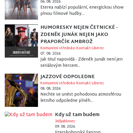
06. 08. 2026
Eterea nabízí populární, energickou show
plnou filmové hudby...
HUMORESKY NEJEN ČETNICKÉ -
ZDENĚK JUNÁK NEJEN JAKO
PRAPORČÍK AMBROŽ
Komunitní středisko Kontakt Liberec
07. 08. 2026
Jak titul napovídá - Zdeněk Junák není jen
seriálovým hercem...
JAZZOVÉ ODPOLEDNE
Komunitní středisko Kontakt Liberec
08. 08. 2026
Nechte se unést pohodovou atmosférou
letního odpoledne plnéh...
Kdy už tam budem
365Jablonec
09. 08. 2026
Jizerskohorský šanzon