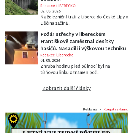
Redakce iLIBERECKO
02. 08. 2026
Na železniční trati z Liberce do České Lípy a
Děčína začíná...
Požár střechy v libereckém
Františkově zaměstnal desítky
hasičů. Nasadili i výškovou techniku
Redakce iLiberecko
01. 08. 2026
Zhruba hodinu před půlnocí byl na
tísňovou linku oznámen pož...
Zobrazit další články
Reklama •
Koupit reklamu