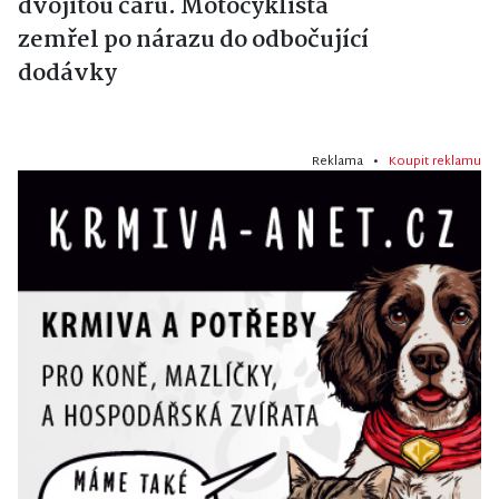
dvojitou čáru. Motocyklista
zemřel po nárazu do odbočující
dodávky
Reklama •
Koupit reklamu