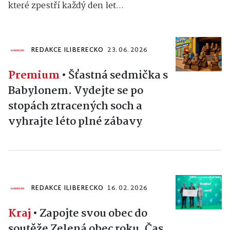
které zpestří každý den let...
REDAKCE ILIBERECKO
23. 06. 2026
Premium
•
Šťastná sedmička s
Babylonem. Vydejte se po
stopách ztracených soch a
vyhrajte léto plné zábavy
REDAKCE ILIBERECKO
16. 02. 2026
Kraj
•
Zapojte svou obec do
soutěže Zelená obec roku. Čas