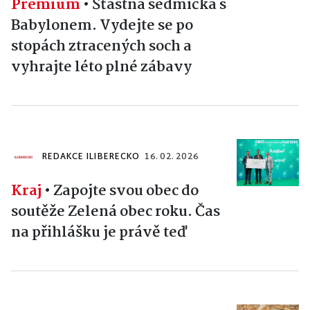
Premium
•
Šťastná sedmička s
Babylonem. Vydejte se po
stopách ztracených soch a
vyhrajte léto plné zábavy
REDAKCE ILIBERECKO
16. 02. 2026
Kraj
•
Zapojte svou obec do
soutěže Zelená obec roku. Čas
na přihlášku je právě teď