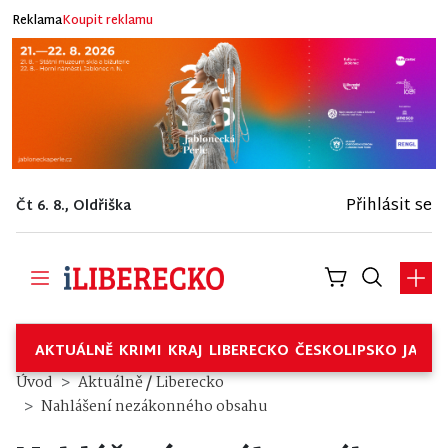
Reklama
Koupit reklamu
Přihlásit se
Čt 6. 8., Oldřiška
AKTUÁLNĚ
KRIMI
KRAJ
LIBERECKO
ČESKOLIPSKO
JABL
/
Úvod
Aktuálně
Liberecko
Nahlášení nezákonného obsahu