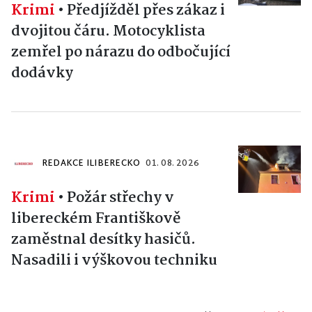
Krimi
•
Předjížděl přes zákaz i
dvojitou čáru. Motocyklista
zemřel po nárazu do odbočující
dodávky
REDAKCE ILIBERECKO
01. 08. 2026
Krimi
•
Požár střechy v
libereckém Františkově
zaměstnal desítky hasičů.
Nasadili i výškovou techniku