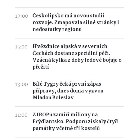
17:00
Českolipsko má novou studii
rozvoje. Zmapovala silné stránky i
nedostatky regionu
15:00
Hvězdnice alpská v severních
Čechách dostane speciální péči.
Vzácná kytka z doby ledové bojuje o
přežití
13:00
Bílé Tygry čeká první zápas
přípravy, dnes doma vyzvou
Mladou Boleslav
11:00
Z IROPu zamíří miliony na
Frýdlantsko. Podporu získaly čtyři
památky včetně tří kostelů