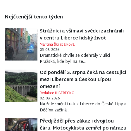
Nejčtenější tento týden
Strážníci a všímaví svědci zachránili
v centru Liberce lidský život
Martina Škrabálková
05. 08. 2026
Dramatické chvíle se odehrály v ulici
Pražská, kde byl na ze...
Od pondělí 3. srpna čeká na cestující
mezi Libercem a Českou Lípou
omezení
Redakce iLIBERECKO
02. 08. 2026
Na železniční trati z Liberce do České Lípy a
Děčína začíná...
Předjížděl přes zákaz i dvojitou
čáru. Motocyklista zemřel po nárazu