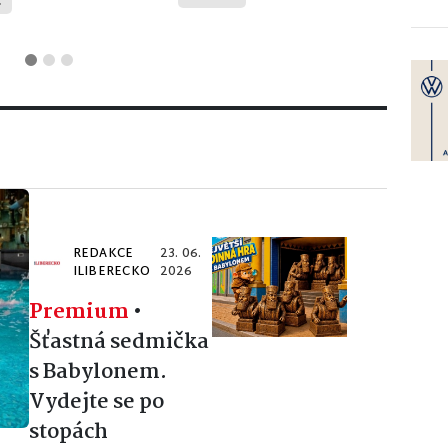
.
REDAKCE
23. 06.
ILIBERECKO
2026
Premium
•
Šťastná sedmička
s Babylonem.
Vydejte se po
stopách