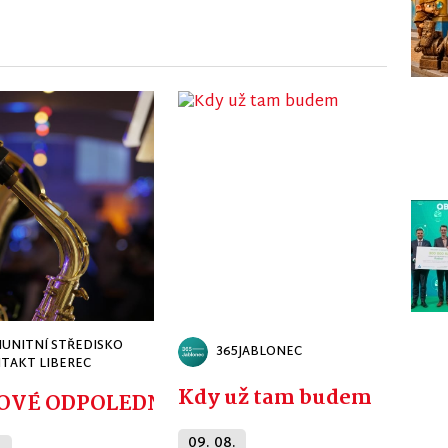
UNITNÍ STŘEDISKO
365JABLONEC
TAKT LIBEREC
Kdy už tam budem
CKÉ - ZDENĚK JUNÁK NEJEN JAKO PRAP
OVÉ ODPOLEDNE
09. 08.