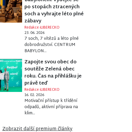
Babylonem. Vydejte se
po stopách ztracených
soch a vyhrajte léto plné
zábavy
Redakce iLIBERECKO
23. 06. 2026
7 soch, 7 vítězů a léto plné
dobrodružství. CENTRUM
BABYLON...
Zapojte svou obec do
soutěže Zelená obec
roku. Čas na přihlášku je
právě teď
Redakce iLIBERECKO
16. 02. 2026
Motivační přístup k třídění
odpadů, aktivní příprava na
klim...
ORČÍK AMBROŽ
Zobrazit další premium články