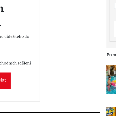
m
m
o důležitého do
Pre
vání osobních
bchodních sdělení
lat