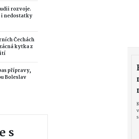
udii rozvoje.
 i nedostatky
rních Čechách
Vzácná kytka z
ití
pas přípravy,
u Boleslav
v
s
e s