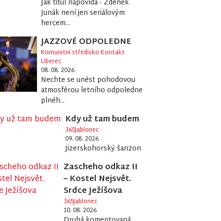
Jak titul napovídá - Zdeněk
Junák není jen seriálovým
hercem...
JAZZOVÉ ODPOLEDNE
Komunitní středisko Kontakt
Liberec
08. 08. 2026
Nechte se unést pohodovou
atmosférou letního odpoledne
plnéh...
Kdy už tam budem
365Jablonec
09. 08. 2026
Jizerskohorský šanzon
Zascheho odkaz II
– Kostel Nejsvět.
Srdce Ježíšova
365Jablonec
10. 08. 2026
Druhá komentovaná