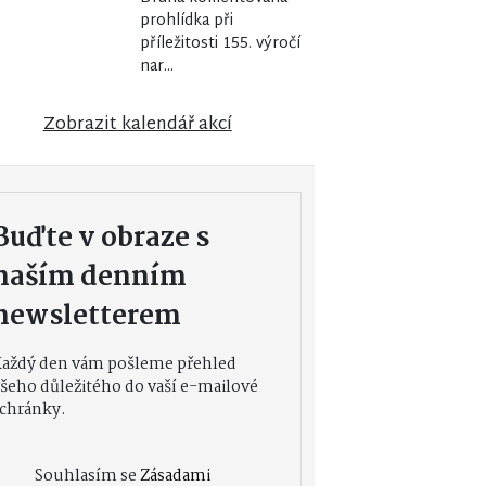
prohlídka při
příležitosti 155. výročí
nar...
Zobrazit kalendář akcí
Buďte v obraze s
naším denním
newsletterem
Každý den vám pošleme přehled
šeho důležitého do vaší e-mailové
chránky.
Souhlasím se
Zásadami