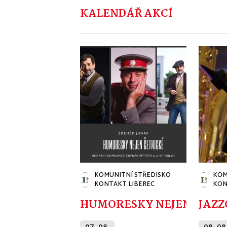
KALENDÁŘ AKCÍ
KOMUNITNÍ STŘEDISKO
KOM
KONTAKT LIBEREC
KON
HUMORESKY NEJEN ČETNI
JAZZ