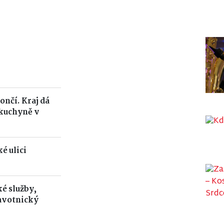
ončí. Kraj dá
 kuchyně v
é ulici
é služby,
avotnický