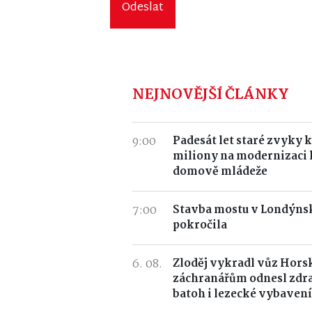
Odeslat
NEJNOVĚJŠÍ ČLÁNKY
9:00
Padesát let staré zvyky k
miliony na modernizaci
domově mládeže
7:00
Stavba mostu v Londýnsk
pokročila
6. 08.
Zloděj vykradl vůz Horsk
záchranářům odnesl zdr
batoh i lezecké vybavení