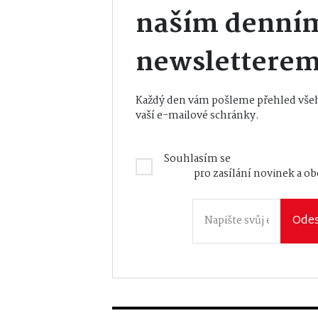
naším denní
newslettere
Každý den vám pošleme přehled všeh
vaší e-mailové schránky.
Souhlasím se
Zásadami zpraco
údajů
pro zasílání novinek a o
Odes