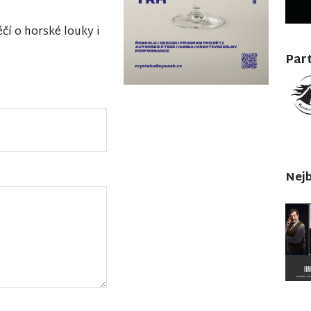
čí o horské louky i
Part
Nejb