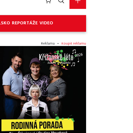
LSKO
REPORTÁŽE
VIDEO
Reklama •
Koupit reklamu