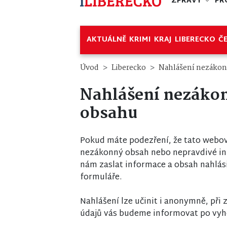
ZPRÁVY
PR
AKTUÁLNĚ
KRIMI
KRAJ
LIBERECKO
Č
Úvod
Liberecko
Nahlášení nezáko
Nahlášení nezáko
obsahu
Pokud máte podezření, že tato webov
nezákonný obsah nebo nepravdivé i
nám zaslat informace a obsah nahlás
formuláře.
Nahlášení lze učinit i anonymně, při
údajů vás budeme informovat po vyh