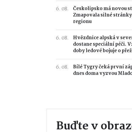
6. 08.
Českolipsko má novou st
Zmapovala silné stránky
regionu
6. 08.
Hvězdnice alpská v seve
dostane speciální péči. 
doby ledové bojuje o přež
6. 08.
Bílé Tygry čeká první zá
dnes doma vyzvou Mlado
Buďte v obraz