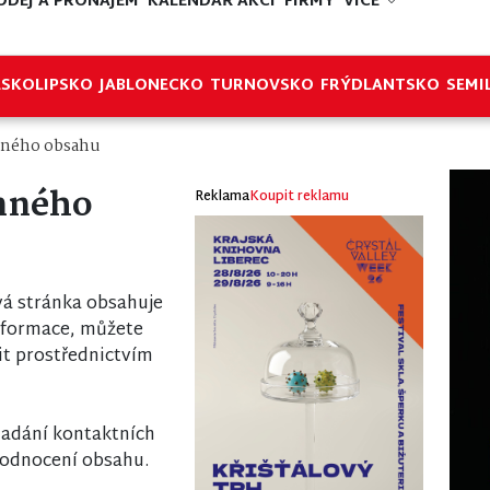
ODEJ A PRONÁJEM
KALENDÁŘ AKCÍ
FIRMY
VÍCE
ESKOLIPSKO
JABLONECKO
TURNOVSKO
FRÝDLANTSKO
SEMI
nného obsahu
nného
Reklama
Koupit reklamu
á stránka obsahuje
nformace, můžete
it prostřednictvím
 zadání kontaktních
odnocení obsahu.