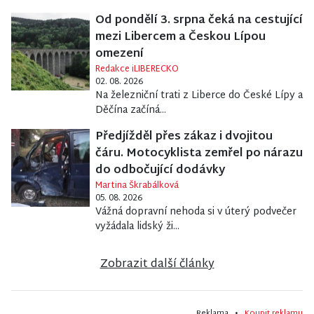
Od pondělí 3. srpna čeká na cestující
mezi Libercem a Českou Lípou
omezení
Redakce iLIBERECKO
02. 08. 2026
Na železniční trati z Liberce do České Lípy a
Děčína začíná...
Předjížděl přes zákaz i dvojitou
čáru. Motocyklista zemřel po nárazu
do odbočující dodávky
Martina Škrabálková
05. 08. 2026
Vážná dopravní nehoda si v úterý podvečer
vyžádala lidský ži...
Zobrazit další články
Reklama •
Koupit reklamu