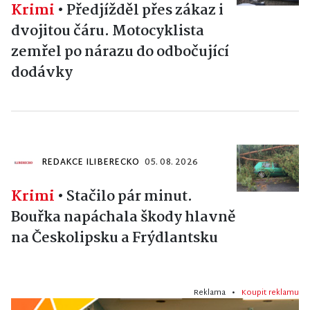
Krimi
•
Předjížděl přes zákaz i
dvojitou čáru. Motocyklista
zemřel po nárazu do odbočující
dodávky
REDAKCE ILIBERECKO
05. 08. 2026
Krimi
•
Stačilo pár minut.
Bouřka napáchala škody hlavně
na Českolipsku a Frýdlantsku
Reklama •
Koupit reklamu