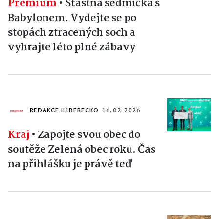
Premium
•
Šťastná sedmička s
Babylonem. Vydejte se po
stopách ztracených soch a
vyhrajte léto plné zábavy
REDAKCE ILIBERECKO
16. 02. 2026
Kraj
•
Zapojte svou obec do
soutěže Zelená obec roku. Čas
na přihlášku je právě teď