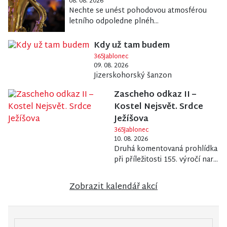
08. 08. 2026
Nechte se unést pohodovou atmosférou
letního odpoledne plnéh...
Kdy už tam budem
365Jablonec
09. 08. 2026
Jizerskohorský šanzon
Zascheho odkaz II –
Kostel Nejsvět. Srdce
Ježíšova
365Jablonec
10. 08. 2026
Druhá komentovaná prohlídka
při příležitosti 155. výročí nar...
Zobrazit kalendář akcí