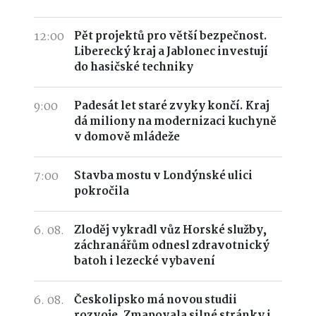
12:00
Pět projektů pro větší bezpečnost.
Liberecký kraj a Jablonec investují
do hasičské techniky
9:00
Padesát let staré zvyky končí. Kraj
dá miliony na modernizaci kuchyně
v domově mládeže
7:00
Stavba mostu v Londýnské ulici
pokročila
6. 08.
Zloděj vykradl vůz Horské služby,
záchranářům odnesl zdravotnický
batoh i lezecké vybavení
6. 08.
Českolipsko má novou studii
rozvoje. Zmapovala silné stránky i