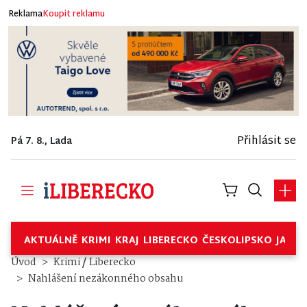
Reklama
Koupit reklamu
Přihlásit se
Pá 7. 8., Lada
AKTUÁLNĚ
KRIMI
KRAJ
LIBERECKO
ČESKOLIPSKO
JABL
/
Úvod
Krimi
Liberecko
Nahlášení nezákonného obsahu