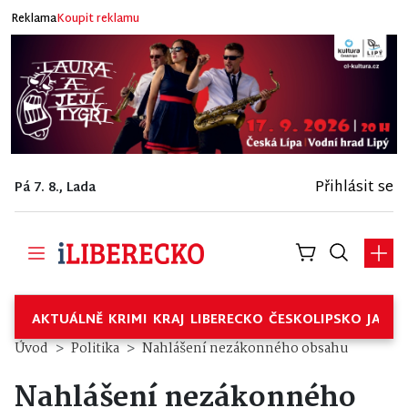
Reklama
Koupit reklamu
Přihlásit se
Pá 7. 8., Lada
AKTUÁLNĚ
KRIMI
KRAJ
LIBERECKO
ČESKOLIPSKO
JABL
Úvod
Politika
Nahlášení nezákonného obsahu
Nahlášení nezákonného