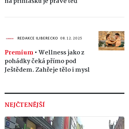
na přihlášku je právě teď
REDAKCE ILIBERECKO
08. 12. 2025
Premium
•
Wellness jako z
pohádky čeká přímo pod
Ještědem. Zahřeje tělo i mysl
NEJČTENĚJŠÍ