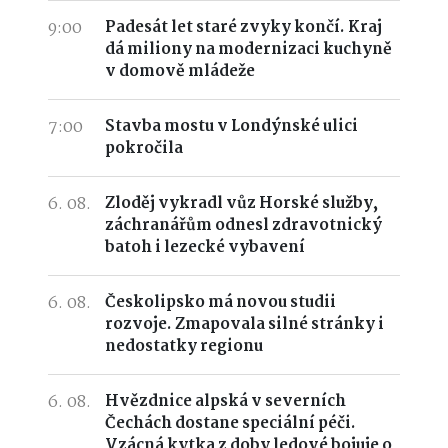
9:00
Padesát let staré zvyky končí. Kraj
dá miliony na modernizaci kuchyně
v domově mládeže
7:00
Stavba mostu v Londýnské ulici
pokročila
6. 08.
Zloděj vykradl vůz Horské služby,
záchranářům odnesl zdravotnický
batoh i lezecké vybavení
6. 08.
Českolipsko má novou studii
rozvoje. Zmapovala silné stránky i
nedostatky regionu
6. 08.
Hvězdnice alpská v severních
Čechách dostane speciální péči.
Vzácná kytka z doby ledové bojuje o