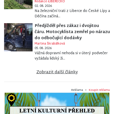
Redakce iLIBERECKO
02. 08. 2026
Na železniční trati z Liberce do České Lípy a
Děčína začíná...
Předjížděl přes zákaz i dvojitou
čáru. Motocyklista zemřel po nárazu
do odbočující dodávky
Martina Škrabálková
05. 08. 2026
Vážná dopravní nehoda si v úterý podvečer
vyžádala lidský ži...
Zobrazit další články
Reklama •
Koupit reklamu