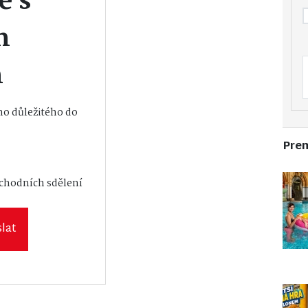
e s
m
m
o důležitého do
Pre
vání osobních
bchodních sdělení
lat