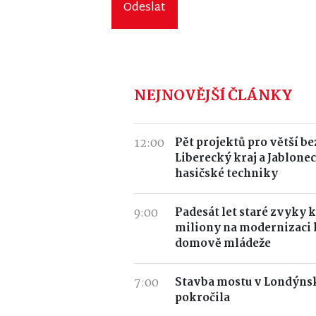
Odeslat
NEJNOVĚJŠÍ ČLÁNKY
12:00
Pět projektů pro větší b
Liberecký kraj a Jablonec
hasičské techniky
9:00
Padesát let staré zvyky k
miliony na modernizaci
domově mládeže
7:00
Stavba mostu v Londýnsk
pokročila