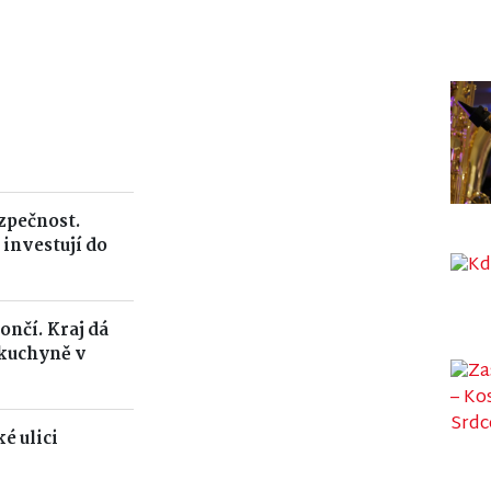
ezpečnost.
 investují do
ončí. Kraj dá
 kuchyně v
é ulici