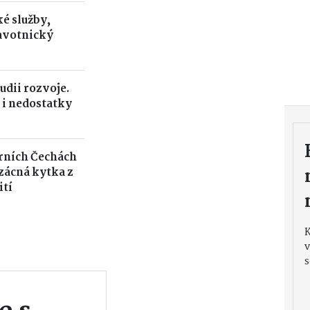
é služby,
avotnický
udii rozvoje.
 i nedostatky
rních Čechách
Vzácná kytka z
ití
v
s