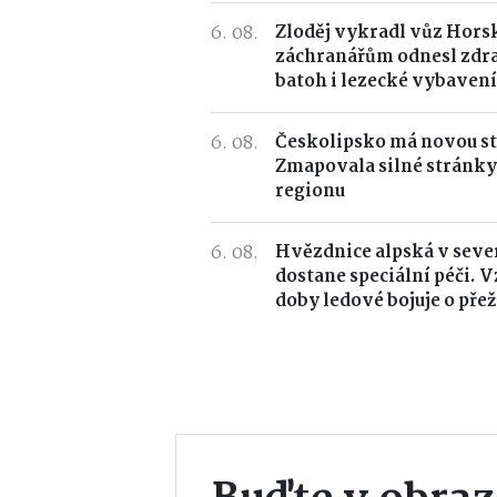
6. 08.
Zloděj vykradl vůz Horsk
záchranářům odnesl zdr
batoh i lezecké vybavení
6. 08.
Českolipsko má novou st
Zmapovala silné stránky
regionu
6. 08.
Hvězdnice alpská v seve
dostane speciální péči. 
doby ledové bojuje o přež