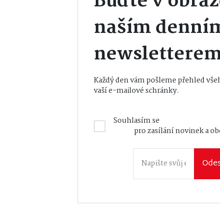
Buďte v obraz
naším denní
newslettere
Každý den vám pošleme přehled všeh
vaší e-mailové schránky.
Souhlasím se
Zásadami zpraco
údajů
pro zasílání novinek a o
Odes