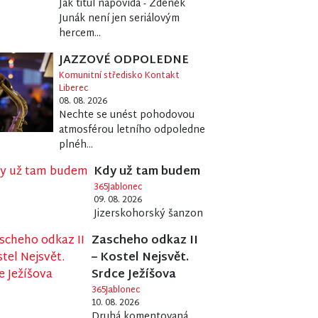
Jak titul napovídá - Zdeněk
Junák není jen seriálovým
hercem...
JAZZOVÉ ODPOLEDNE
Komunitní středisko Kontakt
Liberec
08. 08. 2026
Nechte se unést pohodovou
atmosférou letního odpoledne
plnéh...
Kdy už tam budem
365Jablonec
09. 08. 2026
Jizerskohorský šanzon
Zascheho odkaz II
– Kostel Nejsvět.
Srdce Ježíšova
365Jablonec
10. 08. 2026
Druhá komentovaná