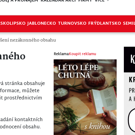
ODEJ A PRONÁJEM
KALENDÁŘ AKCÍ
FIRMY
VÍCE
ESKOLIPSKO
JABLONECKO
TURNOVSKO
FRÝDLANTSKO
SEMI
šení nezákonného obsahu
nného
Reklama
Koupit reklamu
á stránka obsahuje
nformace, můžete
it prostřednictvím
 zadání kontaktních
odnocení obsahu.