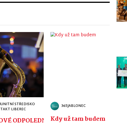
UNITNÍ STŘEDISKO
365JABLONEC
TAKT LIBEREC
Kdy už tam budem
CKÉ - ZDENĚK JUNÁK NEJEN JAKO PRAP
OVÉ ODPOLEDNE