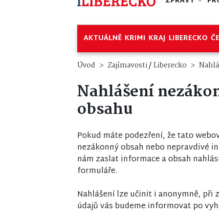
ZPRÁVY
PR
AKTUÁLNĚ
KRIMI
KRAJ
LIBERECKO
Č
/
Úvod
Zajímavosti
Liberecko
Nahlá
Nahlášení nezáko
obsahu
Pokud máte podezření, že tato webov
nezákonný obsah nebo nepravdivé i
nám zaslat informace a obsah nahlás
formuláře.
Nahlášení lze učinit i anonymně, při
údajů vás budeme informovat po vyh