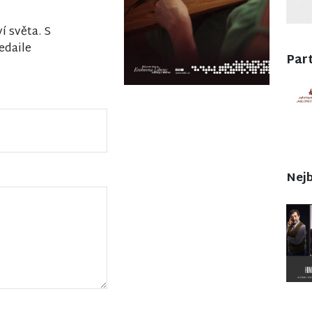
í světa. S
edaile
Part
Nejb