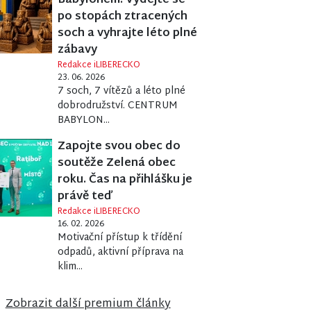
Babylonem. Vydejte se
po stopách ztracených
soch a vyhrajte léto plné
zábavy
Redakce iLIBERECKO
23. 06. 2026
7 soch, 7 vítězů a léto plné
dobrodružství. CENTRUM
BABYLON...
Zapojte svou obec do
soutěže Zelená obec
roku. Čas na přihlášku je
právě teď
Redakce iLIBERECKO
16. 02. 2026
Motivační přístup k třídění
odpadů, aktivní příprava na
klim...
ORČÍK AMBROŽ
Zobrazit další premium články