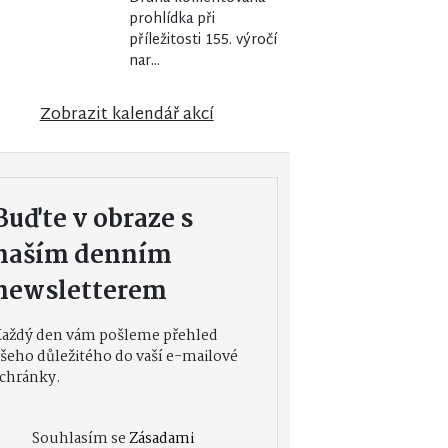
prohlídka při
příležitosti 155. výročí
nar...
Zobrazit kalendář akcí
Buďte v obraze s
naším denním
newsletterem
Každý den vám pošleme přehled
šeho důležitého do vaší e-mailové
chránky.
Souhlasím se
Zásadami