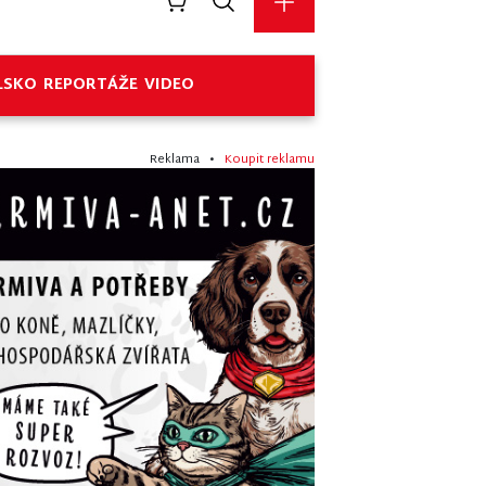
LSKO
REPORTÁŽE
VIDEO
Reklama •
Koupit reklamu