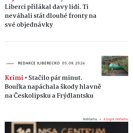
Liberci přilákal davy lidí. Ti
neváhali stát dlouhé fronty na
své objednávky
REDAKCE ILIBERECKO
05. 08. 2026
Krimi
•
Stačilo pár minut.
Bouřka napáchala škody hlavně
na Českolipsku a Frýdlantsku
Reklama •
Koupit reklamu