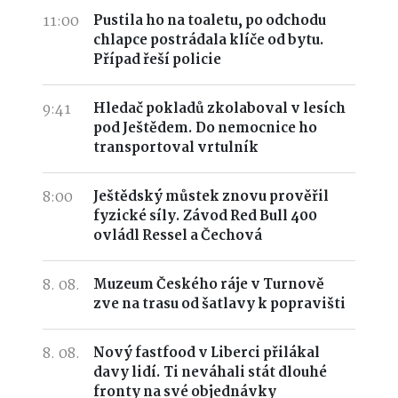
11:00
Pustila ho na toaletu, po odchodu
chlapce postrádala klíče od bytu.
Případ řeší policie
9:41
Hledač pokladů zkolaboval v lesích
pod Ještědem. Do nemocnice ho
transportoval vrtulník
8:00
Ještědský můstek znovu prověřil
fyzické síly. Závod Red Bull 400
ovládl Ressel a Čechová
8. 08.
Muzeum Českého ráje v Turnově
zve na trasu od šatlavy k popravišti
8. 08.
Nový fastfood v Liberci přilákal
davy lidí. Ti neváhali stát dlouhé
fronty na své objednávky