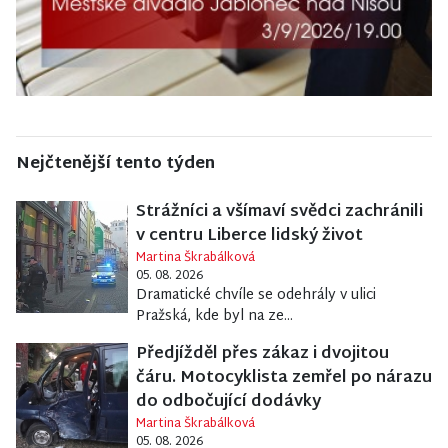
Nejčtenější tento týden
Strážníci a všímaví svědci zachránili
v centru Liberce lidský život
Martina Škrabálková
05. 08. 2026
Dramatické chvíle se odehrály v ulici
Pražská, kde byl na ze...
Předjížděl přes zákaz i dvojitou
čáru. Motocyklista zemřel po nárazu
do odbočující dodávky
Martina Škrabálková
05. 08. 2026