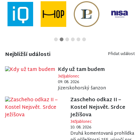
Nejbližší události
Přidat událost
Kdy už tam budem
365Jablonec
09. 08. 2026
Jizerskohorský šanzon
Zascheho odkaz II –
Kostel Nejsvět. Srdce
Ježíšova
365Jablonec
10. 08. 2026
Druhá komentovaná prohlídka