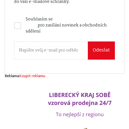
do vaší e-mailové schránky.
Souhlasím se
Zásadami zpracování osobních
údajů
pro zasílání novinek a obchodních
sdělení
Odeslat
Reklama
Koupit reklamu