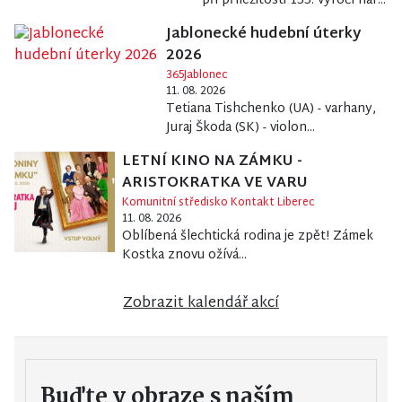
při příležitosti 155. výročí nar...
Jablonecké hudební úterky
2026
365Jablonec
11. 08. 2026
Tetiana Tishchenko (UA) - varhany,
Juraj Škoda (SK) - violon...
LETNÍ KINO NA ZÁMKU -
ARISTOKRATKA VE VARU
Komunitní středisko Kontakt Liberec
11. 08. 2026
Oblíbená šlechtická rodina je zpět! Zámek
Kostka znovu ožívá...
Zobrazit kalendář akcí
Buďte v obraze s naším