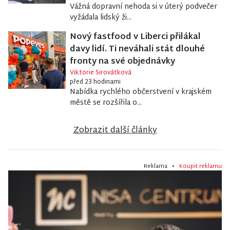
Vážná dopravní nehoda si v úterý podvečer
vyžádala lidský ži...
Nový fastfood v Liberci přilákal
davy lidí. Ti neváhali stát dlouhé
fronty na své objednávky
Viktorie Sirovátková
před 23 hodinami
Nabídka rychlého občerstvení v krajském
městě se rozšířila o...
Zobrazit další články
Reklama •
Koupit reklamu