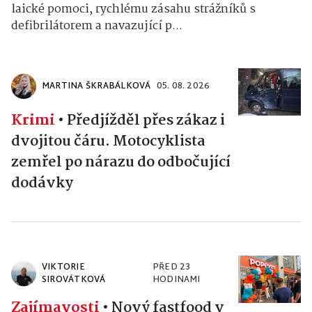
laické pomoci, rychlému zásahu strážníků s
defibrilátorem a navazující p...
MARTINA ŠKRABÁLKOVÁ
05. 08. 2026
Krimi
•
Předjížděl přes zákaz i
dvojitou čáru. Motocyklista
zemřel po nárazu do odbočující
dodávky
VIKTORIE
PŘED 23
SIROVÁTKOVÁ
HODINAMI
Zajímavosti
•
Nový fastfood v