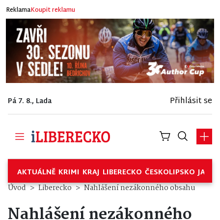
Reklama
Koupit reklamu
Přihlásit se
Pá 7. 8., Lada
AKTUÁLNĚ
KRIMI
KRAJ
LIBERECKO
ČESKOLIPSKO
JABL
Úvod
Liberecko
Nahlášení nezákonného obsahu
Nahlášení nezákonného