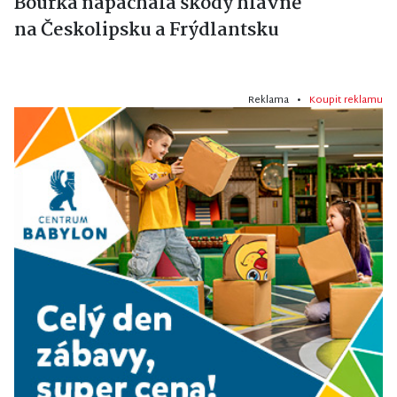
Bouřka napáchala škody hlavně
na Českolipsku a Frýdlantsku
Reklama •
Koupit reklamu