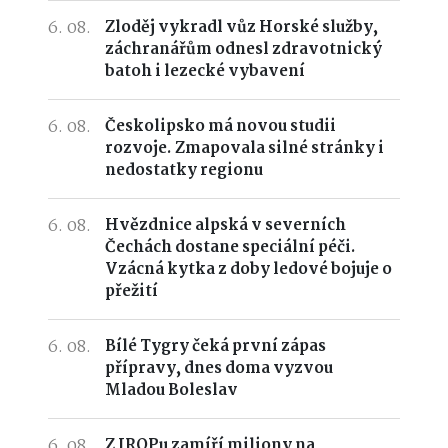
6. 08.
Zloděj vykradl vůz Horské služby,
záchranářům odnesl zdravotnický
batoh i lezecké vybavení
6. 08.
Českolipsko má novou studii
rozvoje. Zmapovala silné stránky i
nedostatky regionu
6. 08.
Hvězdnice alpská v severních
Čechách dostane speciální péči.
Vzácná kytka z doby ledové bojuje o
přežití
6. 08.
Bílé Tygry čeká první zápas
přípravy, dnes doma vyzvou
Mladou Boleslav
6. 08.
Z IROPu zamíří miliony na