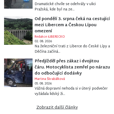
Dramatické chvíle se odehrály v ulici
Pražská, kde byl na ze...
Od pondělí 3. srpna čeká na cestující
mezi Libercem a Českou Lípou
omezení
Redakce iLIBERECKO
02. 08. 2026
Na železniční trati z Liberce do České Lípy a
Děčína začíná...
Předjížděl přes zákaz i dvojitou
čáru. Motocyklista zemřel po nárazu
do odbočující dodávky
Martina Škrabálková
05. 08. 2026
Vážná dopravní nehoda si v úterý podvečer
vyžádala lidský ži...
Zobrazit další články