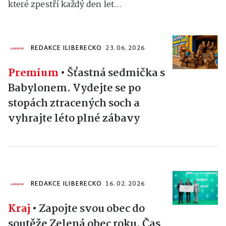
které zpestří každý den let...
REDAKCE ILIBERECKO
23. 06. 2026
Premium
•
Šťastná sedmička s
Babylonem. Vydejte se po
stopách ztracených soch a
vyhrajte léto plné zábavy
REDAKCE ILIBERECKO
16. 02. 2026
Kraj
•
Zapojte svou obec do
soutěže Zelená obec roku. Čas