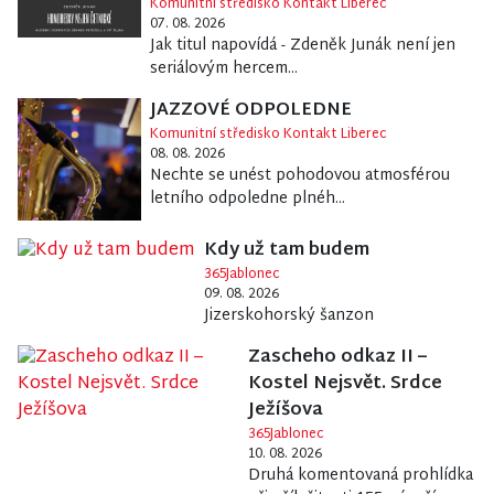
Komunitní středisko Kontakt Liberec
07. 08. 2026
Jak titul napovídá - Zdeněk Junák není jen
seriálovým hercem...
JAZZOVÉ ODPOLEDNE
Komunitní středisko Kontakt Liberec
08. 08. 2026
Nechte se unést pohodovou atmosférou
letního odpoledne plnéh...
Kdy už tam budem
365Jablonec
09. 08. 2026
Jizerskohorský šanzon
Zascheho odkaz II –
Kostel Nejsvět. Srdce
Ježíšova
365Jablonec
10. 08. 2026
Druhá komentovaná prohlídka