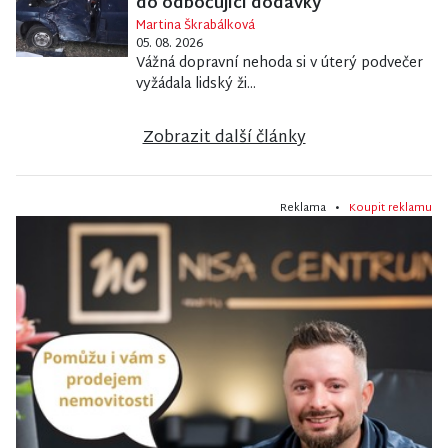
do odbočující dodávky
Martina Škrabálková
05. 08. 2026
Vážná dopravní nehoda si v úterý podvečer
vyžádala lidský ži...
Zobrazit další články
Reklama •
Koupit reklamu