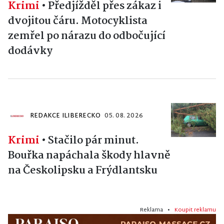
Krimi
•
Předjížděl přes zákaz i
dvojitou čáru. Motocyklista
zemřel po nárazu do odbočující
dodávky
REDAKCE ILIBERECKO
05. 08. 2026
Krimi
•
Stačilo pár minut.
Bouřka napáchala škody hlavně
na Českolipsku a Frýdlantsku
Reklama •
Koupit reklamu