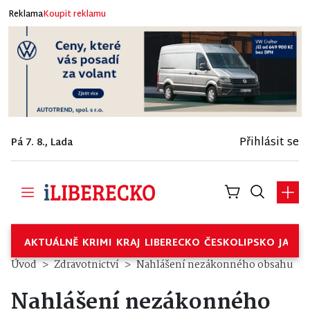
Reklama
Koupit reklamu
Přihlásit se
Pá 7. 8., Lada
AKTUÁLNĚ
KRIMI
KRAJ
LIBERECKO
ČESKOLIPSKO
JABL
Úvod
Zdravotnictví
Nahlášení nezákonného obsahu
Nahlášení nezákonného