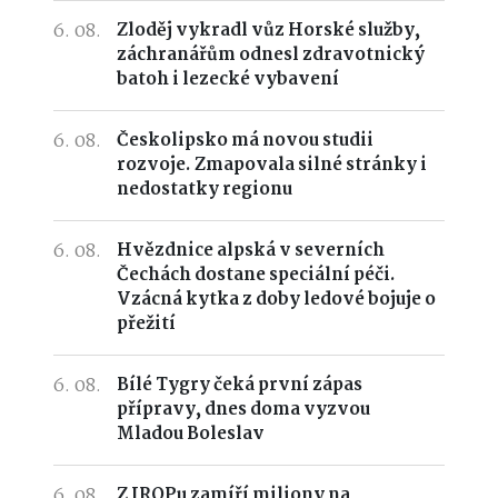
6. 08.
Zloděj vykradl vůz Horské služby,
záchranářům odnesl zdravotnický
batoh i lezecké vybavení
6. 08.
Českolipsko má novou studii
rozvoje. Zmapovala silné stránky i
nedostatky regionu
6. 08.
Hvězdnice alpská v severních
Čechách dostane speciální péči.
Vzácná kytka z doby ledové bojuje o
přežití
6. 08.
Bílé Tygry čeká první zápas
přípravy, dnes doma vyzvou
Mladou Boleslav
6. 08.
Z IROPu zamíří miliony na