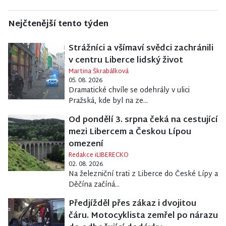
Nejčtenější tento týden
Strážníci a všímaví svědci zachránili
v centru Liberce lidský život
Martina Škrabálková
05. 08. 2026
Dramatické chvíle se odehrály v ulici
Pražská, kde byl na ze...
Od pondělí 3. srpna čeká na cestující
mezi Libercem a Českou Lípou
omezení
Redakce iLIBERECKO
02. 08. 2026
Na železniční trati z Liberce do České Lípy a
Děčína začíná...
Předjížděl přes zákaz i dvojitou
čáru. Motocyklista zemřel po nárazu