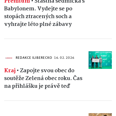
Premium
•
Šťastná sedmička s
Babylonem. Vydejte se po
stopách ztracených soch a
vyhrajte léto plné zábavy
REDAKCE ILIBERECKO
16. 02. 2026
Kraj
•
Zapojte svou obec do
soutěže Zelená obec roku. Čas
na přihlášku je právě teď