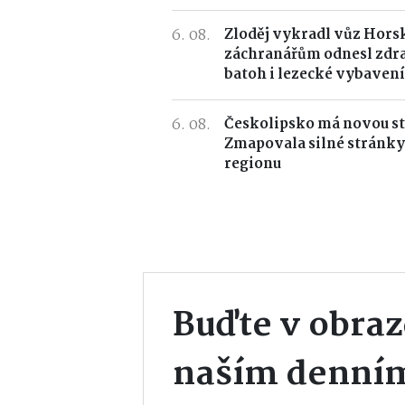
6. 08.
Zloděj vykradl vůz Horsk
záchranářům odnesl zdr
batoh i lezecké vybavení
6. 08.
Českolipsko má novou st
Zmapovala silné stránky
regionu
Buďte v obraz
naším denní