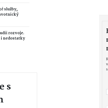
é služby,
avotnický
udii rozvoje.
 i nedostatky
v
s
e s
m