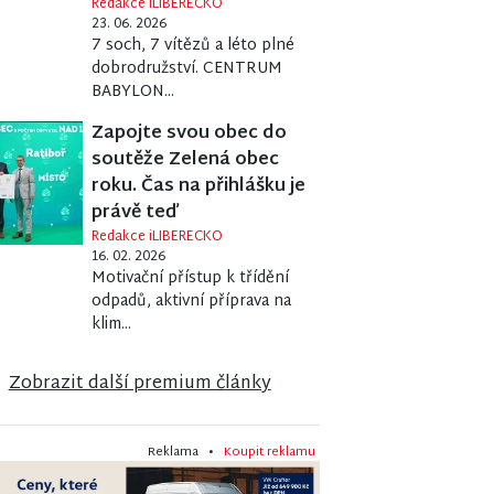
Redakce iLIBERECKO
23. 06. 2026
7 soch, 7 vítězů a léto plné
dobrodružství. CENTRUM
BABYLON...
Zapojte svou obec do
soutěže Zelená obec
roku. Čas na přihlášku je
právě teď
Redakce iLIBERECKO
16. 02. 2026
Motivační přístup k třídění
odpadů, aktivní příprava na
klim...
ORČÍK AMBROŽ
Zobrazit další premium články
Reklama •
Koupit reklamu