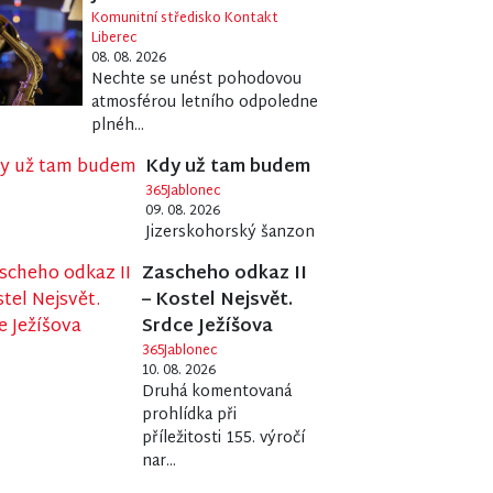
Komunitní středisko Kontakt
Liberec
08. 08. 2026
Nechte se unést pohodovou
atmosférou letního odpoledne
plnéh...
Kdy už tam budem
365Jablonec
09. 08. 2026
Jizerskohorský šanzon
Zascheho odkaz II
– Kostel Nejsvět.
Srdce Ježíšova
365Jablonec
10. 08. 2026
Druhá komentovaná
prohlídka při
příležitosti 155. výročí
nar...