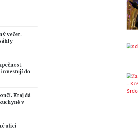
ný večer.
sáhly
ezpečnost.
 investují do
ončí. Kraj dá
 kuchyně v
é ulici