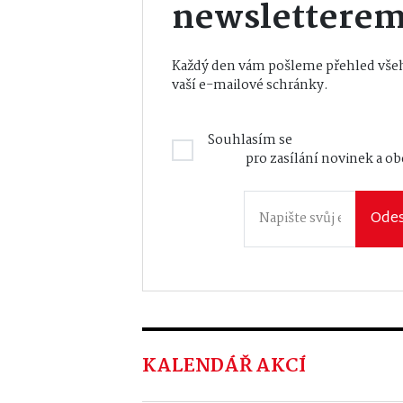
newslettere
Každý den vám pošleme přehled všeh
vaší e-mailové schránky.
Souhlasím se
Zásadami zpraco
údajů
pro zasílání novinek a o
Odes
KALENDÁŘ AKCÍ