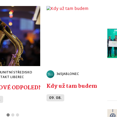
UNITNÍ STŘEDISKO
365JABLONEC
TAKT LIBEREC
Kdy už tam budem
CKÉ - ZDENĚK JUNÁK NEJEN JAKO PRAP
OVÉ ODPOLEDNE
09. 08.
.