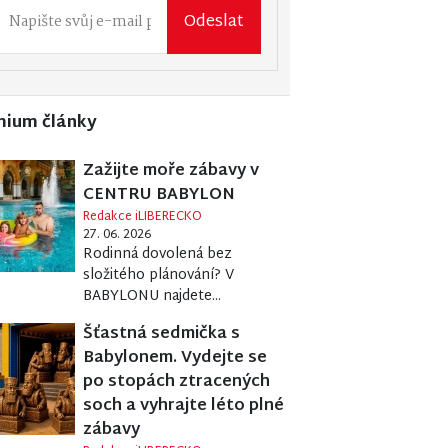
Odeslat
mium články
Zažijte moře zábavy v
CENTRU BABYLON
Redakce iLIBERECKO
27. 06. 2026
Rodinná dovolená bez
složitého plánování? V
BABYLONU najdete...
Šťastná sedmička s
Babylonem. Vydejte se
po stopách ztracených
soch a vyhrajte léto plné
zábavy