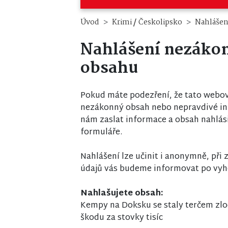
/
Úvod
Krimi
Českolipsko
Nahlášen
Nahlášení nezáko
obsahu
Pokud máte podezření, že tato webov
nezákonný obsah nebo nepravdivé i
nám zaslat informace a obsah nahlás
formuláře.
Nahlášení lze učinit i anonymně, při
údajů vás budeme informovat po vyh
Nahlašujete obsah:
Kempy na Doksku se staly terčem zlo
škodu za stovky tisíc