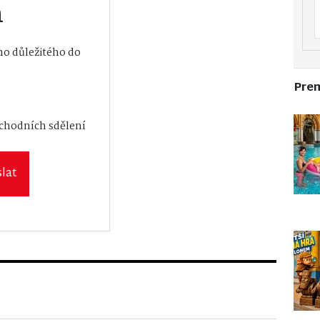
m
o důležitého do
Pre
vání osobních
bchodních sdělení
lat