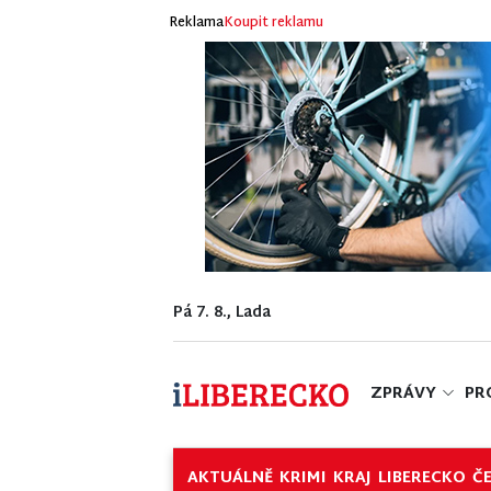
Reklama
Koupit reklamu
Pá 7. 8., Lada
ZPRÁVY
PR
AKTUÁLNĚ
KRIMI
KRAJ
LIBERECKO
Č