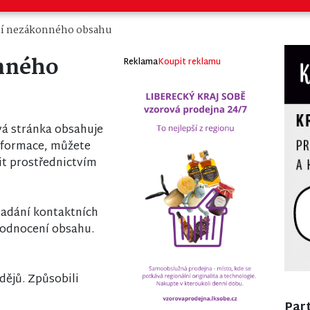
í nezákonného obsahu
nného
Reklama
Koupit reklamu
á stránka obsahuje
nformace, můžete
it prostřednictvím
 zadání kontaktních
odnocení obsahu.
dějů. Způsobili
Part