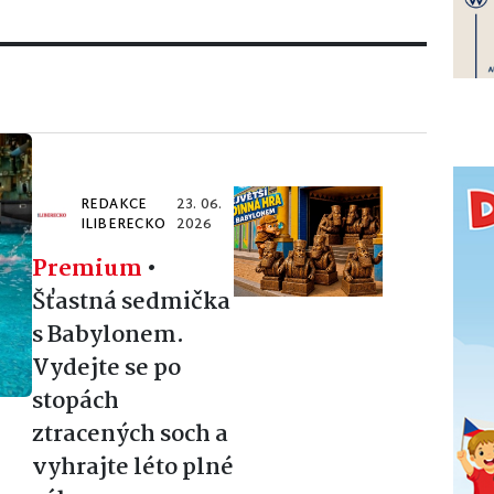
REDAKCE
23. 06.
ILIBERECKO
2026
Premium
•
Šťastná sedmička
s Babylonem.
Vydejte se po
stopách
ztracených soch a
vyhrajte léto plné