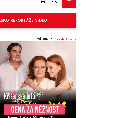
LSKO
REPORTÁŽE
VIDEO
Reklama •
Koupit reklamu