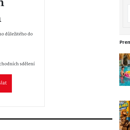
m
m
o důležitého do
Pre
vání osobních
bchodních sdělení
lat