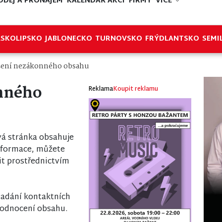
ODEJ A PRONÁJEM
KALENDÁŘ AKCÍ
FIRMY
VÍCE
ESKOLIPSKO
JABLONECKO
TURNOVSKO
FRÝDLANTSKO
SEMI
šení nezákonného obsahu
nného
Reklama
Koupit reklamu
á stránka obsahuje
nformace, můžete
it prostřednictvím
 zadání kontaktních
odnocení obsahu.