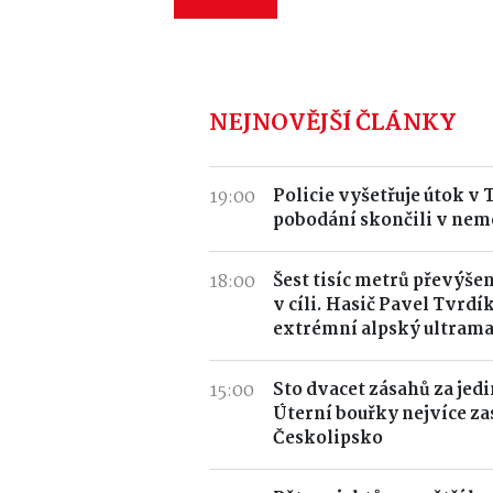
NEJNOVĚJŠÍ ČLÁNKY
19:00
Policie vyšetřuje útok v 
pobodání skončili v nemoc
18:00
Šest tisíc metrů převýšen
v cíli. Hasič Pavel Tvrdí
extrémní alpský ultram
15:00
Sto dvacet zásahů za jedi
Úterní bouřky nejvíce za
Českolipsko