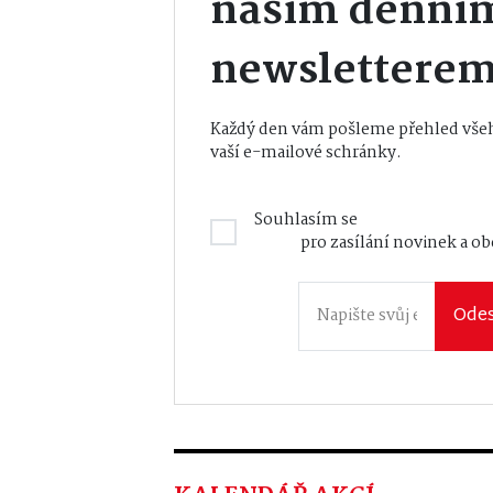
naším denní
newslettere
Každý den vám pošleme přehled všeh
vaší e-mailové schránky.
Souhlasím se
Zásadami zpraco
údajů
pro zasílání novinek a o
Odes