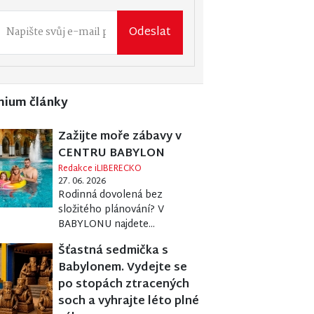
Odeslat
mium články
Zažijte moře zábavy v
CENTRU BABYLON
Redakce iLIBERECKO
27. 06. 2026
Rodinná dovolená bez
složitého plánování? V
BABYLONU najdete...
Šťastná sedmička s
Babylonem. Vydejte se
po stopách ztracených
soch a vyhrajte léto plné