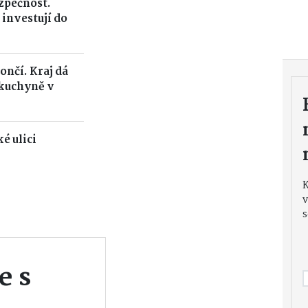
ezpečnost.
 investují do
ončí. Kraj dá
 kuchyně v
é ulici
v
s
e s