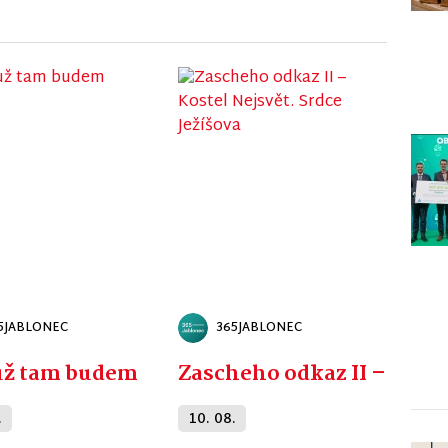
5JABLONEC
365JABLONEC
už tam budem
Zascheho odkaz II – Koste
.
10. 08.