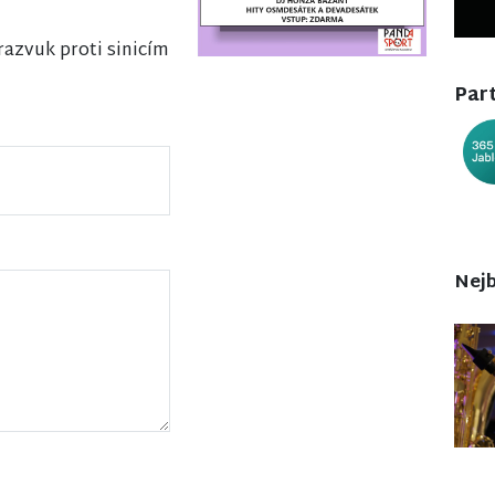
razvuk proti sinicím
Part
Nejb