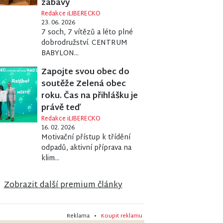
zábavy
Redakce iLIBERECKO
23. 06. 2026
7 soch, 7 vítězů a léto plné
dobrodružství. CENTRUM
BABYLON...
Zapojte svou obec do
soutěže Zelená obec
roku. Čas na přihlášku je
právě teď
Redakce iLIBERECKO
16. 02. 2026
Motivační přístup k třídění
odpadů, aktivní příprava na
klim...
l Nejsvět. Srdce Ježíšova
Zobrazit další premium články
Reklama •
Koupit reklamu