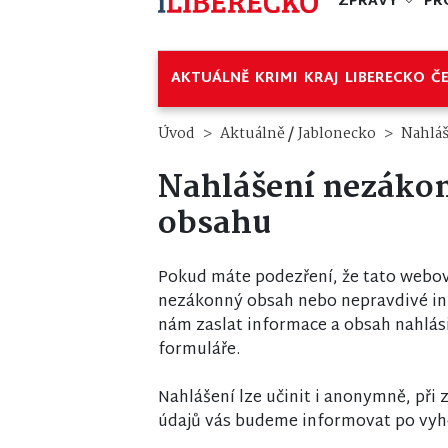
ZPRÁVY
PR
AKTUÁLNĚ
KRIMI
KRAJ
LIBERECKO
Č
/
Úvod
Aktuálně
Jablonecko
Nahlá
Nahlášení nezáko
obsahu
Pokud máte podezření, že tato webov
nezákonný obsah nebo nepravdivé i
nám zaslat informace a obsah nahlás
formuláře.
Nahlášení lze učinit i anonymně, při
údajů vás budeme informovat po vyh