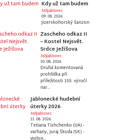
Kdy už tam budem
365Jablonec
09. 08. 2026
Jizerskohorský šanzon
Zascheho odkaz II
– Kostel Nejsvět.
Srdce Ježíšova
365Jablonec
10. 08. 2026
Druhá komentovaná
prohlídka při
příležitosti 155. výročí
nar...
Jablonecké hudební
úterky 2026
365Jablonec
11. 08. 2026
Tetiana Tishchenko (UA) -
varhany, Juraj Škoda (SK) -
violon...