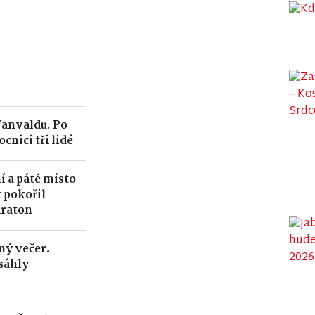
Tanvaldu. Po
nici tři lidé
í a páté místo
k pokořil
araton
ný večer.
sáhly