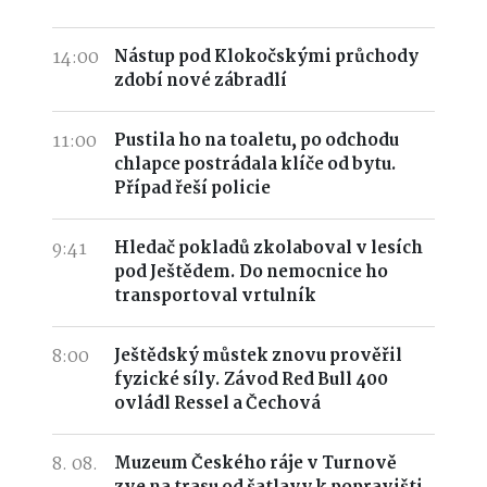
14:00
Nástup pod Klokočskými průchody
zdobí nové zábradlí
11:00
Pustila ho na toaletu, po odchodu
chlapce postrádala klíče od bytu.
Případ řeší policie
9:41
Hledač pokladů zkolaboval v lesích
pod Ještědem. Do nemocnice ho
transportoval vrtulník
8:00
Ještědský můstek znovu prověřil
fyzické síly. Závod Red Bull 400
ovládl Ressel a Čechová
8. 08.
Muzeum Českého ráje v Turnově