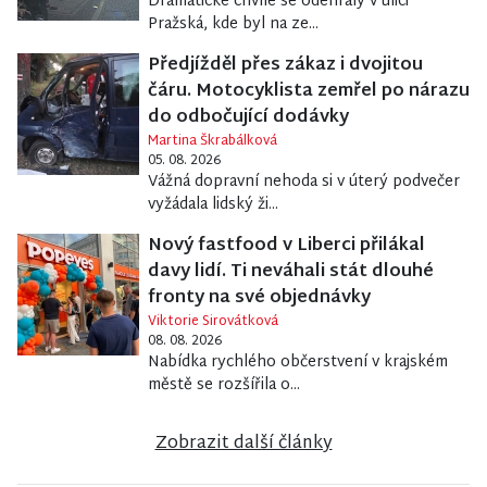
Dramatické chvíle se odehrály v ulici
Pražská, kde byl na ze...
Předjížděl přes zákaz i dvojitou
čáru. Motocyklista zemřel po nárazu
do odbočující dodávky
Martina Škrabálková
05. 08. 2026
Vážná dopravní nehoda si v úterý podvečer
vyžádala lidský ži...
Nový fastfood v Liberci přilákal
davy lidí. Ti neváhali stát dlouhé
fronty na své objednávky
Viktorie Sirovátková
08. 08. 2026
Nabídka rychlého občerstvení v krajském
městě se rozšířila o...
Zobrazit další články