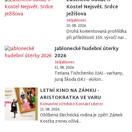
Zascheho odkaz II –
Kostel Nejsvět. Srdce
Ježíšova
365Jablonec
10. 08. 2026
Druhá komentovaná prohlídka
při příležitosti 155. výročí nar...
Jablonecké hudební úterky
2026
365Jablonec
11. 08. 2026
Tetiana Tishchenko (UA) - varhany,
Juraj Škoda (SK) - violon...
LETNÍ KINO NA ZÁMKU -
ARISTOKRATKA VE VARU
Komunitní středisko Kontakt Liberec
11. 08. 2026
Oblíbená šlechtická rodina je zpět! Zámek
Kostka znovu ožívá...