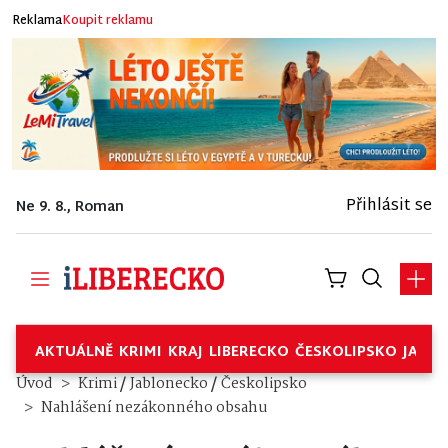
Reklama
Koupit reklamu
Přihlásit se
Ne 9. 8., Roman
AKTUÁLNĚ
KRIMI
KRAJ
LIBERECKO
ČESKOLIPSKO
JABL
/
/
Úvod
Krimi
Jablonecko
Českolipsko
Nahlášení nezákonného obsahu