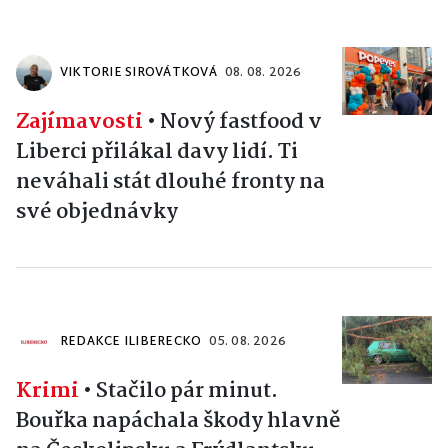
VIKTORIE SIROVÁTKOVÁ
08. 08. 2026
Zajímavosti
•
Nový fastfood v
Liberci přilákal davy lidí. Ti
neváhali stát dlouhé fronty na
své objednávky
REDAKCE ILIBERECKO
05. 08. 2026
Krimi
•
Stačilo pár minut.
Bouřka napáchala škody hlavně