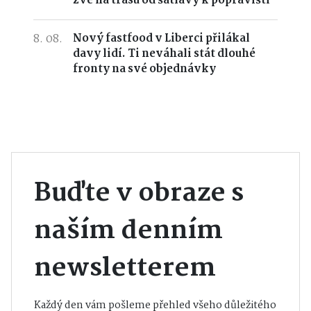
zve na trasu od šatlavy k popravišti
8. 08.
Nový fastfood v Liberci přilákal
davy lidí. Ti neváhali stát dlouhé
fronty na své objednávky
Buďte v obraze s
naším denním
newsletterem
Každý den vám pošleme přehled všeho důležitého