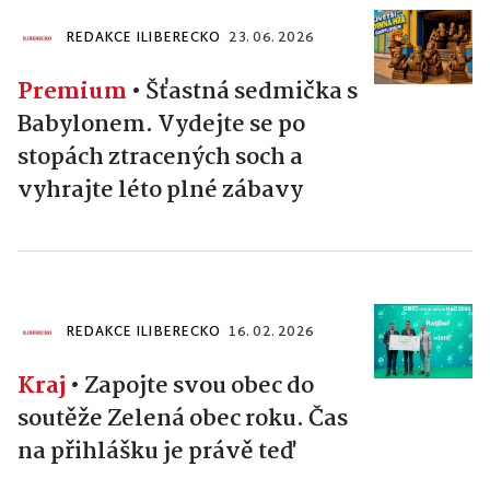
REDAKCE ILIBERECKO
23. 06. 2026
Premium
•
Šťastná sedmička s
Babylonem. Vydejte se po
stopách ztracených soch a
vyhrajte léto plné zábavy
REDAKCE ILIBERECKO
16. 02. 2026
Kraj
•
Zapojte svou obec do
soutěže Zelená obec roku. Čas
na přihlášku je právě teď