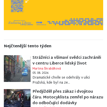
Nejčtenější tento týden
Strážníci a všímaví svědci zachránili
v centru Liberce lidský život
Martina Škrabálková
05. 08. 2026
Dramatické chvíle se odehrály v ulici
Pražská, kde byl na ze...
Předjížděl přes zákaz i dvojitou
čáru. Motocyklista zemřel po nárazu
do odbočující dodávky