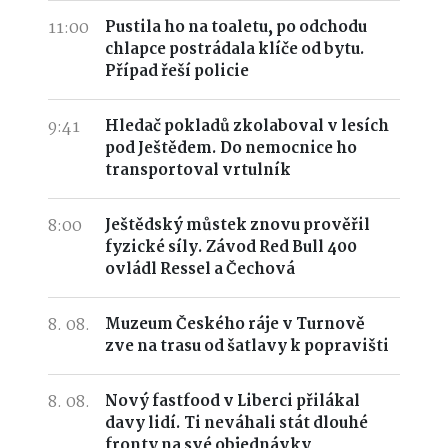
11:00
Pustila ho na toaletu, po odchodu
chlapce postrádala klíče od bytu.
Případ řeší policie
9:41
Hledač pokladů zkolaboval v lesích
pod Ještědem. Do nemocnice ho
transportoval vrtulník
8:00
Ještědský můstek znovu prověřil
fyzické síly. Závod Red Bull 400
ovládl Ressel a Čechová
8. 08.
Muzeum Českého ráje v Turnově
zve na trasu od šatlavy k popravišti
8. 08.
Nový fastfood v Liberci přilákal
davy lidí. Ti neváhali stát dlouhé
fronty na své objednávky