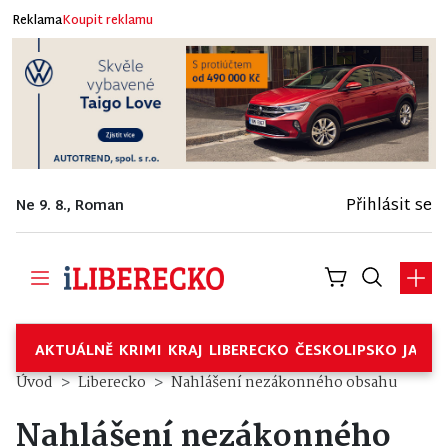
Reklama
Koupit reklamu
Přihlásit se
Ne 9. 8., Roman
AKTUÁLNĚ
KRIMI
KRAJ
LIBERECKO
ČESKOLIPSKO
JABL
Úvod
Liberecko
Nahlášení nezákonného obsahu
Nahlášení nezákonného