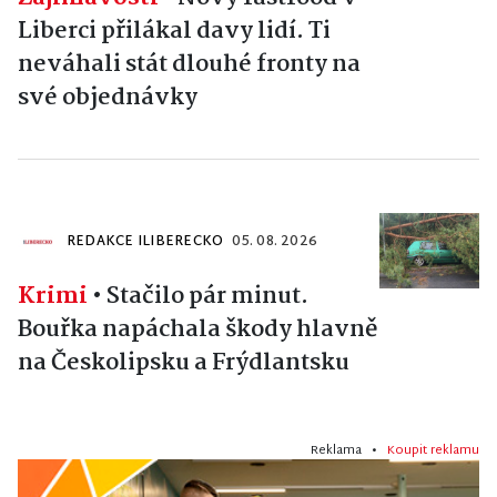
Liberci přilákal davy lidí. Ti
neváhali stát dlouhé fronty na
své objednávky
REDAKCE ILIBERECKO
05. 08. 2026
Krimi
•
Stačilo pár minut.
Bouřka napáchala škody hlavně
na Českolipsku a Frýdlantsku
Reklama •
Koupit reklamu