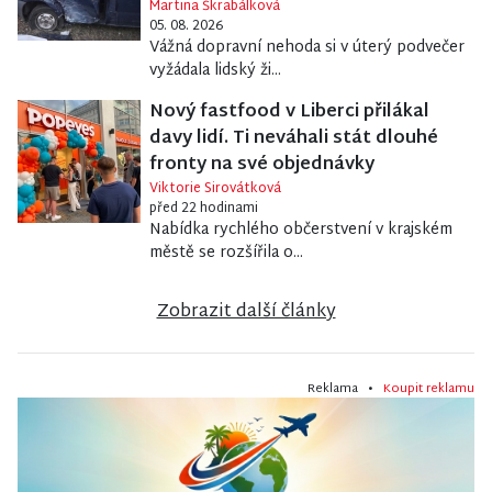
Martina Škrabálková
05. 08. 2026
Vážná dopravní nehoda si v úterý podvečer
vyžádala lidský ži...
Nový fastfood v Liberci přilákal
davy lidí. Ti neváhali stát dlouhé
fronty na své objednávky
Viktorie Sirovátková
před 22 hodinami
Nabídka rychlého občerstvení v krajském
městě se rozšířila o...
Zobrazit další články
Reklama •
Koupit reklamu