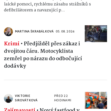
laické pomoci, rychlému zásahu strážníků s
defibrilátorem a navazující p...
MARTINA ŠKRABÁLKOVÁ
05. 08. 2026
Krimi
•
Předjížděl přes zákaz i
dvojitou čáru. Motocyklista
zemřel po nárazu do odbočující
dodávky
VIKTORIE
PŘED 22
SIROVÁTKOVÁ
HODINAMI
Zajímavosti
•
Nový fastfood v