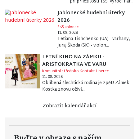
při příležitosti 155. výročí nar...
Jablonecké hudební úterky
2026
365Jablonec
11. 08. 2026
Tetiana Tishchenko (UA) - varhany,
Juraj Škoda (SK) - violon...
LETNÍ KINO NA ZÁMKU -
ARISTOKRATKA VE VARU
Komunitní středisko Kontakt Liberec
11. 08. 2026
Oblíbená šlechtická rodina je zpět! Zámek
Kostka znovu ožívá...
Zobrazit kalendář akcí
Buďte v obraze s naším