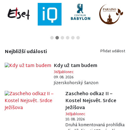
Nejbližší události
Přidat událost
Kdy už tam budem
365Jablonec
09. 08. 2026
Jizerskohorský šanzon
Zascheho odkaz II –
Kostel Nejsvět. Srdce
Ježíšova
365Jablonec
10. 08. 2026
Druhá komentovaná prohlídka