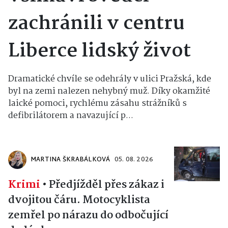
zachránili v centru
Liberce lidský život
Dramatické chvíle se odehrály v ulici Pražská, kde
byl na zemi nalezen nehybný muž. Díky okamžité
laické pomoci, rychlému zásahu strážníků s
defibrilátorem a navazující p...
MARTINA ŠKRABÁLKOVÁ
05. 08. 2026
Krimi
•
Předjížděl přes zákaz i
dvojitou čáru. Motocyklista
zemřel po nárazu do odbočující