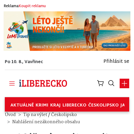
Reklama
Koupit reklamu
Přihlásit se
Po 10. 8., Vavřinec
AKTUÁLNĚ
KRIMI
KRAJ
LIBERECKO
ČESKOLIPSKO
JABL
/
Úvod
Tip na výlet
Českolipsko
Nahlášení nezákonného obsahu