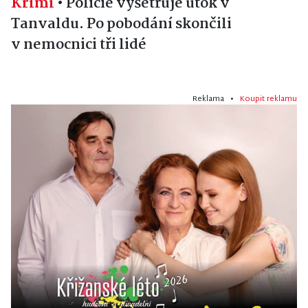
Krimi
•
Policie vyšetřuje útok v
Tanvaldu. Po pobodání skončili
v nemocnici tři lidé
Reklama •
Koupit reklamu