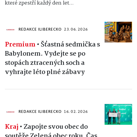
které zpestří každý den let...
REDAKCE ILIBERECKO
23. 06. 2026
Premium
•
Šťastná sedmička s
Babylonem. Vydejte se po
stopách ztracených soch a
vyhrajte léto plné zábavy
REDAKCE ILIBERECKO
16. 02. 2026
Kraj
•
Zapojte svou obec do
soutěže Zelená obec roku. Čas