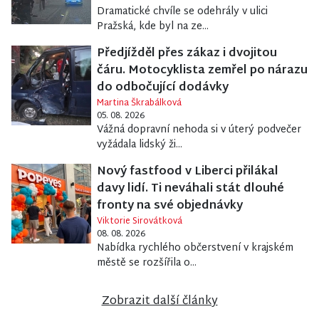
Dramatické chvíle se odehrály v ulici
Pražská, kde byl na ze...
Předjížděl přes zákaz i dvojitou
čáru. Motocyklista zemřel po nárazu
do odbočující dodávky
Martina Škrabálková
05. 08. 2026
Vážná dopravní nehoda si v úterý podvečer
vyžádala lidský ži...
Nový fastfood v Liberci přilákal
davy lidí. Ti neváhali stát dlouhé
fronty na své objednávky
Viktorie Sirovátková
08. 08. 2026
Nabídka rychlého občerstvení v krajském
městě se rozšířila o...
Zobrazit další články