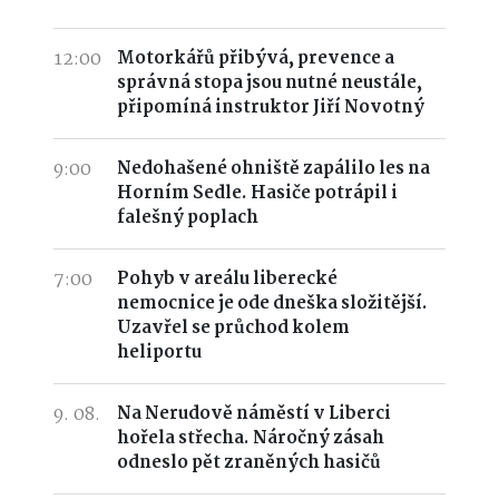
12:00
Motorkářů přibývá, prevence a
správná stopa jsou nutné neustále,
připomíná instruktor Jiří Novotný
9:00
Nedohašené ohniště zapálilo les na
Horním Sedle. Hasiče potrápil i
falešný poplach
7:00
Pohyb v areálu liberecké
nemocnice je ode dneška složitější.
Uzavřel se průchod kolem
heliportu
9. 08.
Na Nerudově náměstí v Liberci
hořela střecha. Náročný zásah
odneslo pět zraněných hasičů