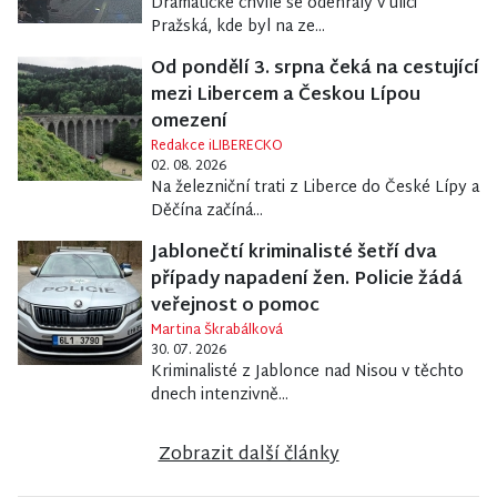
Dramatické chvíle se odehrály v ulici
Pražská, kde byl na ze...
Od pondělí 3. srpna čeká na cestující
mezi Libercem a Českou Lípou
omezení
Redakce iLIBERECKO
02. 08. 2026
Na železniční trati z Liberce do České Lípy a
Děčína začíná...
Jablonečtí kriminalisté šetří dva
případy napadení žen. Policie žádá
veřejnost o pomoc
Martina Škrabálková
30. 07. 2026
Kriminalisté z Jablonce nad Nisou v těchto
dnech intenzivně...
Zobrazit další články