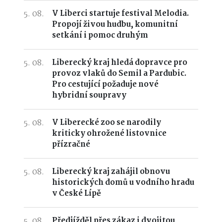
5. 08.
V Liberci startuje festival Melodia.
Propojí živou hudbu, komunitní
setkání i pomoc druhým
5. 08.
Liberecký kraj hledá dopravce pro
provoz vlaků do Semil a Pardubic.
Pro cestující požaduje nové
hybridní soupravy
5. 08.
V Liberecké zoo se narodily
kriticky ohrožené listovnice
přízračné
5. 08.
Liberecký kraj zahájil obnovu
historických domů u vodního hradu
v České Lípě
5. 08.
Předjížděl přes zákaz i dvojitou