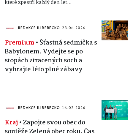
které zpestří každý den let...
REDAKCE ILIBERECKO
23. 06. 2026
Premium
•
Šťastná sedmička s
Babylonem. Vydejte se po
stopách ztracených soch a
vyhrajte léto plné zábavy
REDAKCE ILIBERECKO
16. 02. 2026
Kraj
•
Zapojte svou obec do
soutěže Zelená obec roku. Čas