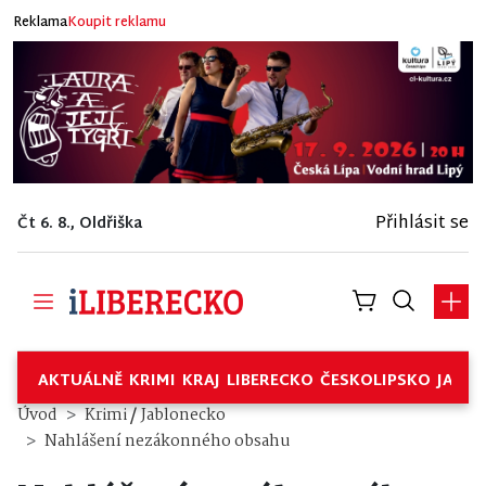
Reklama
Koupit reklamu
Přihlásit se
Čt 6. 8., Oldřiška
AKTUÁLNĚ
KRIMI
KRAJ
LIBERECKO
ČESKOLIPSKO
JABL
/
Úvod
Krimi
Jablonecko
Nahlášení nezákonného obsahu