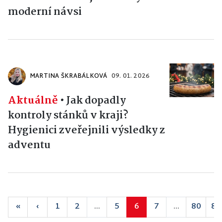
moderní návsi
MARTINA ŠKRABÁLKOVÁ
09. 01. 2026
Aktuálně
•
Jak dopadly
kontroly stánků v kraji?
Hygienici zveřejnili výsledky z
adventu
«
‹
1
2
...
5
6
7
...
80
81