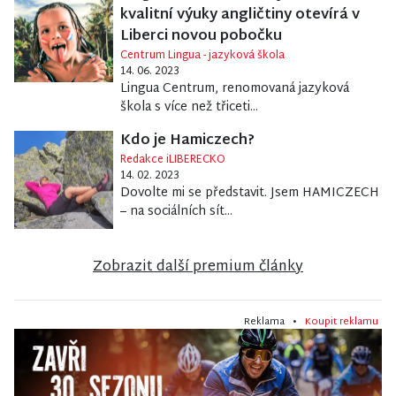
kvalitní výuky angličtiny otevírá v
Liberci novou pobočku
Centrum Lingua - jazyková škola
14. 06. 2023
Lingua Centrum, renomovaná jazyková
škola s více než třiceti...
Kdo je Hamiczech?
Redakce iLIBERECKO
14. 02. 2023
Dovolte mi se představit. Jsem HAMICZECH
– na sociálních sít...
Zobrazit další premium články
Reklama •
Koupit reklamu