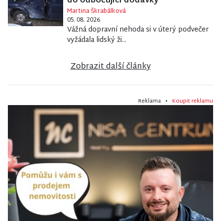
do odbočující dodávky
Martina Škrabálková
05. 08. 2026
Vážná dopravní nehoda si v úterý podvečer
vyžádala lidský ži...
Zobrazit další články
Reklama •
Koupit reklamu