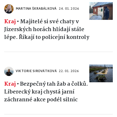
MARTINA ŠKRABÁLKOVÁ
24. 01. 2026
Kraj
•
Majitelé si své chaty v
Jizerských horách hlídají stále
lépe. Říkají to policejní kontroly
VIKTORIE SIROVÁTKOVÁ
22. 01. 2026
Kraj
•
Bezpečný tah žab a čolků.
Liberecký kraj chystá jarní
záchranné akce podél silnic