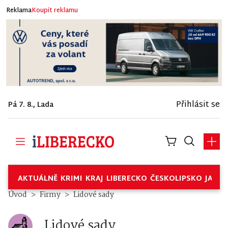
Reklama
Koupit reklamu
Přihlásit se
Pá 7. 8., Lada
AKTUÁLNĚ
KRIMI
KRAJ
LIBERECKO
ČESKOLIPSKO
JABL
Lidové sady – Firmy
Úvod
Firmy
Lidové sady
Lidové sady