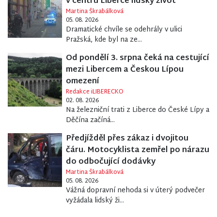
v centru Liberce lidský život
Martina Škrabálková
05. 08. 2026
Dramatické chvíle se odehrály v ulici
Pražská, kde byl na ze...
Od pondělí 3. srpna čeká na cestující
mezi Libercem a Českou Lípou
omezení
Redakce iLIBERECKO
02. 08. 2026
Na železniční trati z Liberce do České Lípy a
Děčína začíná...
Předjížděl přes zákaz i dvojitou
čáru. Motocyklista zemřel po nárazu
do odbočující dodávky
Martina Škrabálková
05. 08. 2026
Vážná dopravní nehoda si v úterý podvečer
vyžádala lidský ži...