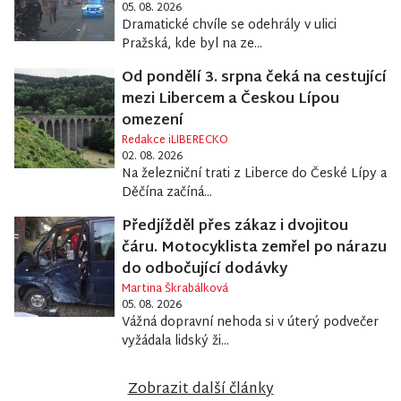
05. 08. 2026
Dramatické chvíle se odehrály v ulici
Pražská, kde byl na ze...
Od pondělí 3. srpna čeká na cestující
mezi Libercem a Českou Lípou
omezení
Redakce iLIBERECKO
02. 08. 2026
Na železniční trati z Liberce do České Lípy a
Děčína začíná...
Předjížděl přes zákaz i dvojitou
čáru. Motocyklista zemřel po nárazu
do odbočující dodávky
Martina Škrabálková
05. 08. 2026
Vážná dopravní nehoda si v úterý podvečer
vyžádala lidský ži...
Zobrazit další články