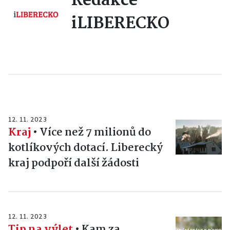
Redakce
iLIBERECKO
12. 11. 2023
Kraj
•
Více než 7 milionů do
kotlíkových dotací. Liberecký
kraj podpoří další žádosti
12. 11. 2023
Tip na výlet
•
Kam za