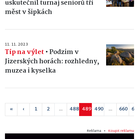
uskutečnil turnaj seniorů tří
měst v šipkách
11. 11. 2023
Tip na výlet
•
Podzim v
Jizerských horách: rozhledny,
muzea i kyselka
«
‹
1
2
...
488
489
490
...
660
66
Reklama •
Koupit reklamu