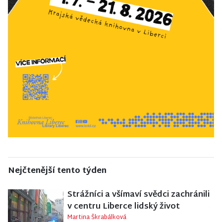
Nejčtenější tento týden
Strážníci a všímaví svědci zachránili
v centru Liberce lidský život
Martina Škrabálková