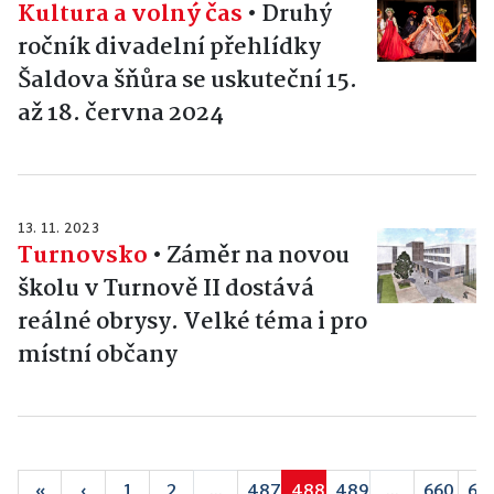
Kultura a volný čas
•
Druhý
ročník divadelní přehlídky
Šaldova šňůra se uskuteční 15.
až 18. června 2024
13. 11. 2023
Turnovsko
•
Záměr na novou
školu v Turnově II dostává
reálné obrysy. Velké téma i pro
místní občany
«
‹
1
2
...
487
488
489
...
660
66