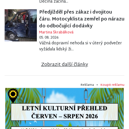
Děčína začíná...
Předjížděl přes zákaz i dvojitou
čáru. Motocyklista zemřel po nárazu
do odbočující dodávky
Martina Škrabálková
05. 08. 2026
Vážná dopravní nehoda si v úterý podvečer
vyžádala lidský ži...
Zobrazit další články
Reklama •
Koupit reklamu