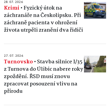
28. 07. 2026
Krimi
•
Fyzický útok na
záchranáře na Českolipsku. Při
záchraně pacienta v ohrožení
života utrpěli zranění dva řidiči
27. 07. 2026
Turnovsko
•
Stavba silnice I/35
z Turnova do Úlibic nabere roky
zpoždění. ŘSD musí znovu
zpracovat posouzení vlivu na
přírodu