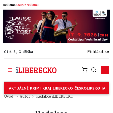
Reklama
Koupit reklamu
Přihlásit se
Čt 6. 8., Oldřiška
AKTUÁLNĚ
KRIMI
KRAJ
LIBERECKO
ČESKOLIPSKO
JABL
Úvod
Autor
Redakce iLIBERECKO