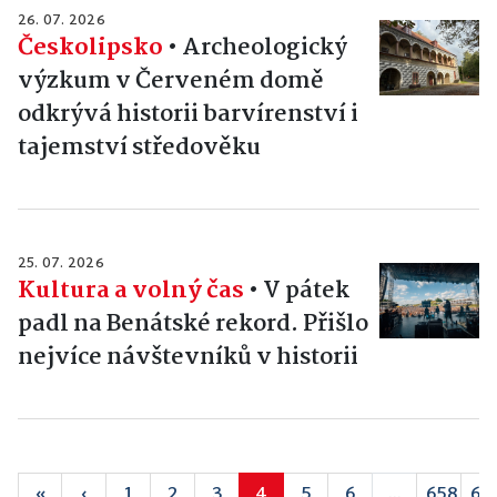
26. 07. 2026
Českolipsko
•
Archeologický
výzkum v Červeném domě
odkrývá historii barvírenství i
tajemství středověku
25. 07. 2026
Kultura a volný čas
•
V pátek
padl na Benátské rekord. Přišlo
nejvíce návštevníků v historii
«
‹
1
2
3
4
5
6
...
658
65