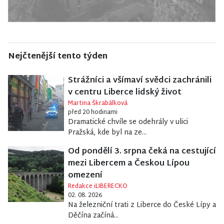
Nejčtenější tento týden
Strážníci a všímaví svědci zachránili
v centru Liberce lidský život
Martina Škrabálková
před 20 hodinami
Dramatické chvíle se odehrály v ulici
Pražská, kde byl na ze...
Od pondělí 3. srpna čeká na cestující
mezi Libercem a Českou Lípou
omezení
Redakce iLIBERECKO
02. 08. 2026
Na železniční trati z Liberce do České Lípy a
Děčína začíná...