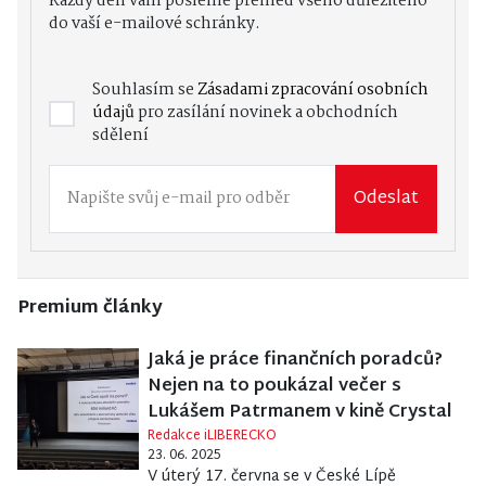
Každý den vám pošleme přehled všeho důležitého
do vaší e-mailové schránky.
Souhlasím se
Zásadami zpracování osobních
údajů
pro zasílání novinek a obchodních
sdělení
Odeslat
Premium články
Jaká je práce finančních poradců?
Nejen na to poukázal večer s
Lukášem Patrmanem v kině Crystal
Redakce iLIBERECKO
23. 06. 2025
V úterý 17. června se v České Lípě