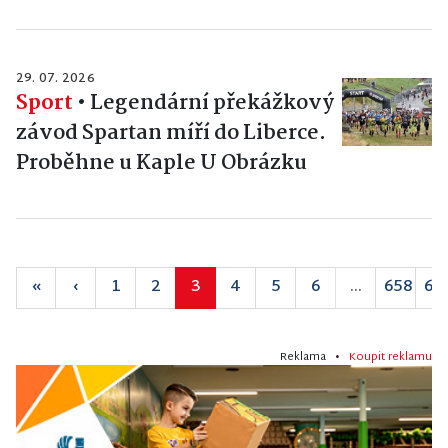
29. 07. 2026
Sport
•
Legendární překážkový
závod Spartan míří do Liberce.
Proběhne u Kaple U Obrázku
«
‹
1
2
3
4
5
6
...
658
65
Reklama •
Koupit reklamu