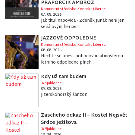
PRAPORČÍK AMBROŽ
Komunitní středisko Kontakt Liberec
07. 08. 2026
Jak titul napovídá - Zdeněk Junák není jen
seriálovým hercem...
JAZZOVÉ ODPOLEDNE
Komunitní středisko Kontakt Liberec
08. 08. 2026
Nechte se unést pohodovou atmosférou
letního odpoledne plnéh...
Kdy už tam budem
365Jablonec
09. 08. 2026
Jizerskohorský šanzon
Zascheho odkaz II – Kostel Nejsvět.
Srdce Ježíšova
365Jablonec
10. 08. 2026