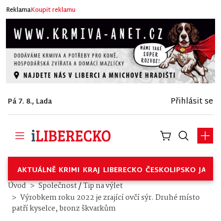
Reklama
Koupit reklamu
Přihlásit se
Pá 7. 8., Lada
AKTUÁLNĚ
KRIMI
KRAJ
LIBERECKO
ČESKOLIPSKO
JABL
/
Úvod
Společnost
Tip na výlet
Výrobkem roku 2022 je zrající ovčí sýr. Druhé místo
patří kyselce, bronz škvarkům