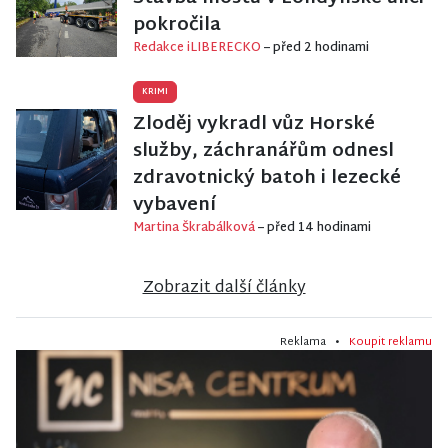
pokročila
Redakce iLIBERECKO
– před 2 hodinami
KRIMI
Zloděj vykradl vůz Horské
služby, záchranářům odnesl
zdravotnický batoh i lezecké
vybavení
Martina Škrabálková
– před 14 hodinami
Zobrazit další články
Reklama •
Koupit reklamu