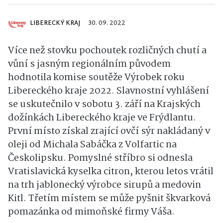
LIBERECKÝ KRAJ
30. 09. 2022
Více než stovku pochoutek rozličných chutí a
vůní s jasným regionálním původem
hodnotila komise soutěže Výrobek roku
Libereckého kraje 2022. Slavnostní vyhlášení
se uskutečnilo v sobotu 3. září na Krajských
dožínkách Libereckého kraje ve Frýdlantu.
První místo získal zrající ovčí sýr nakládaný v
oleji od Michala Sabáčka z Volfartic na
Českolipsku. Pomyslné stříbro si odnesla
Vratislavická kyselka citron, kterou letos vrátil
na trh jablonecký výrobce sirupů a medovin
Kitl. Třetím místem se může pyšnit škvarková
pomazánka od mimoňské firmy Váša.