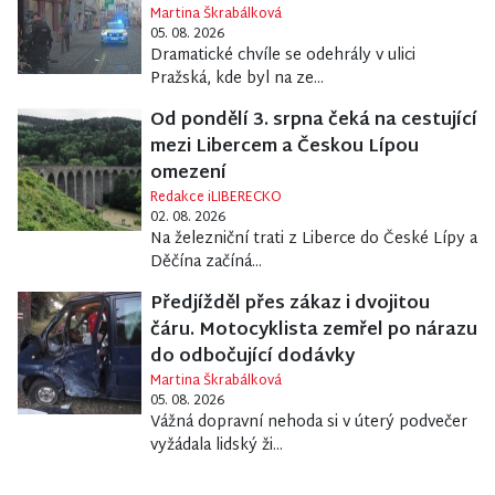
Martina Škrabálková
05. 08. 2026
Dramatické chvíle se odehrály v ulici
Pražská, kde byl na ze...
Od pondělí 3. srpna čeká na cestující
mezi Libercem a Českou Lípou
omezení
Redakce iLIBERECKO
02. 08. 2026
Na železniční trati z Liberce do České Lípy a
Děčína začíná...
Předjížděl přes zákaz i dvojitou
čáru. Motocyklista zemřel po nárazu
do odbočující dodávky
Martina Škrabálková
05. 08. 2026
Vážná dopravní nehoda si v úterý podvečer
vyžádala lidský ži...