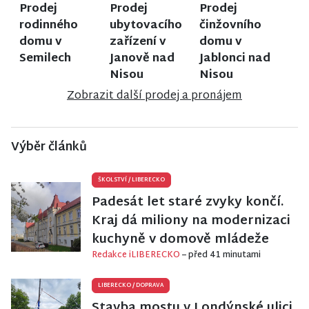
Prodej
Prodej
Prodej
rodinného
ubytovacího
činžovního
domu v
zařízení v
domu v
Semilech
Janově nad
Jablonci nad
Nisou
Nisou
Zobrazit další prodej a pronájem
Výběr článků
ŠKOLSTVÍ
/
LIBERECKO
Padesát let staré zvyky končí.
Kraj dá miliony na modernizaci
kuchyně v domově mládeže
Redakce iLIBERECKO
– před 41 minutami
LIBERECKO
/
DOPRAVA
Stavba mostu v Londýnské ulici