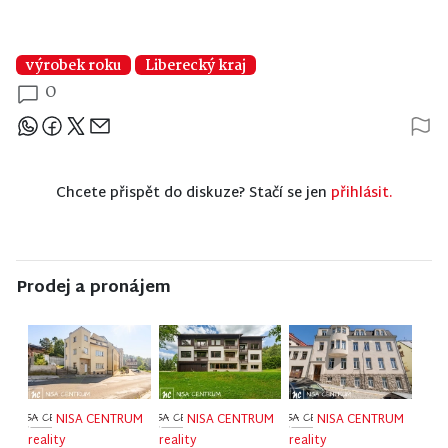
výrobek roku
Liberecký kraj
0
Sdílejte článek
Chcete přispět do diskuze? Stačí se jen
přihlásit.
Prodej a pronájem
NISA CENTRUM
NISA CENTRUM
NISA CENTRUM
reality
reality
reality