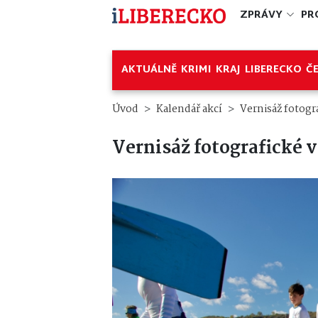
ZPRÁVY
PR
AKTUÁLNĚ
KRIMI
KRAJ
LIBERECKO
Č
Úvod
Kalendář akcí
Vernisáž fotogr
Vernisáž fotografické 