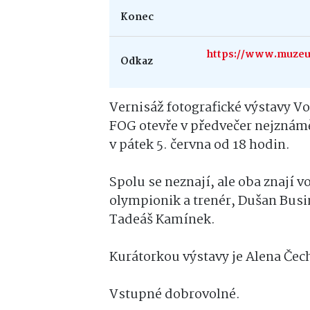
Konec
https://www.muzeum
Odkaz
Vernisáž fotografické výstavy Vod
FOG otevře v předvečer nejznámě
v pátek 5. června od 18 hodin.
Spolu se neznají, ale oba znají v
olympionik a trenér, Dušan Busi
Tadeáš Kamínek.
Kurátorkou výstavy je Alena Čec
Vstupné dobrovolné.