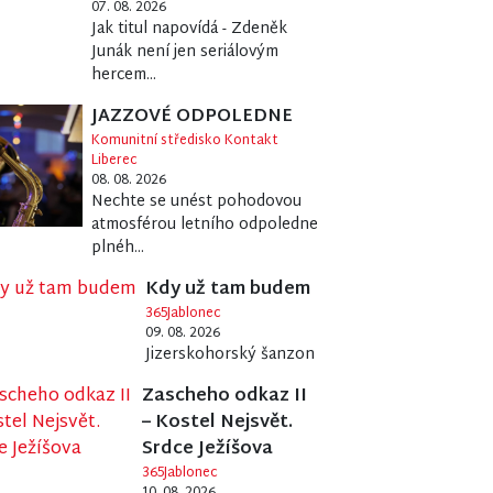
07. 08. 2026
Jak titul napovídá - Zdeněk
Junák není jen seriálovým
hercem...
JAZZOVÉ ODPOLEDNE
Komunitní středisko Kontakt
Liberec
08. 08. 2026
Nechte se unést pohodovou
atmosférou letního odpoledne
plnéh...
Kdy už tam budem
365Jablonec
09. 08. 2026
Jizerskohorský šanzon
Zascheho odkaz II
– Kostel Nejsvět.
Srdce Ježíšova
365Jablonec
10. 08. 2026