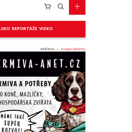
LSKO
REPORTÁŽE
VIDEO
Reklama •
Koupit reklamu