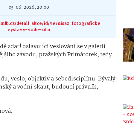
05. 06. 2026, 20:00
lb.cz/detail-akce/id/vernisaz-fotograficke-
vystavy-vode-zdar
ě zdar! oslavující veslování se v galerii
jšího závodu, pražských Primátorek, tedy
odu, veslo, objektiv a sebedisciplínu. Bývalý
nský a vodní skaut, budoucí právník,
hová.