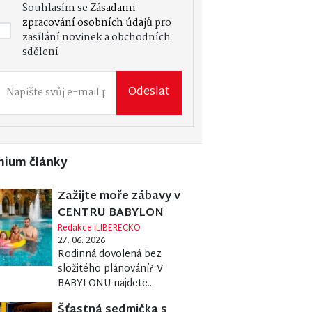
Souhlasím se
Zásadami
zpracování osobních údajů
pro
zasílání novinek a obchodních
sdělení
Odeslat
mium články
Zažijte moře zábavy v
CENTRU BABYLON
Redakce iLIBERECKO
27. 06. 2026
Rodinná dovolená bez
složitého plánování? V
BABYLONU najdete...
Šťastná sedmička s