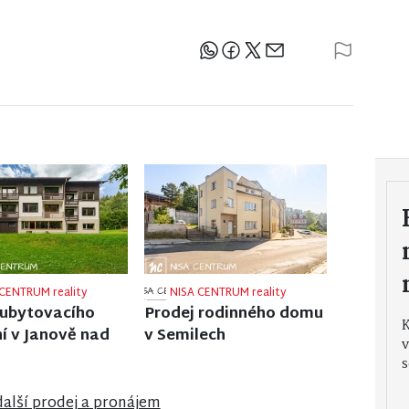
Sdílejte článek
CENTRUM reality
NISA CENTRUM reality
 rodinného domu
Prodej rodinného domu
labí
ve Frýdlantu
v
s
další prodej a pronájem