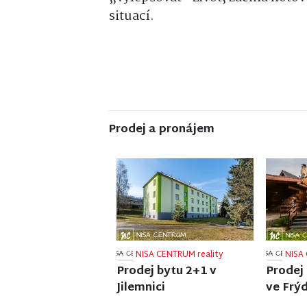
situací.
Prodej a pronájem
NISA CENTRUM reality
NISA 
Prodej ubytovacího
Prodej
zařízení v Janově nad
ve Vel
Nisou