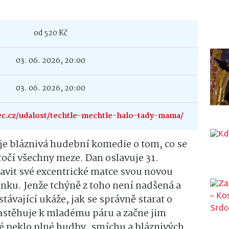
od 520 Kč
03. 06. 2026, 20:00
03. 06. 2026, 20:00
ec.cz/udalost/techtle-mechtle-halo-tady-mama/
je bláznivá hudební komedie o tom, co se
ročí všechny meze. Dan oslavuje 31.
avit své excentrické matce svou novou
ánku. Jenže tchýně z toho není nadšená a
távající ukáže, jak se správně starat o
nastěhuje k mladému páru a začne jim
vé peklo plné hudby, smíchu a bláznivých