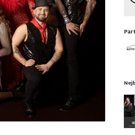
Part
Nejb