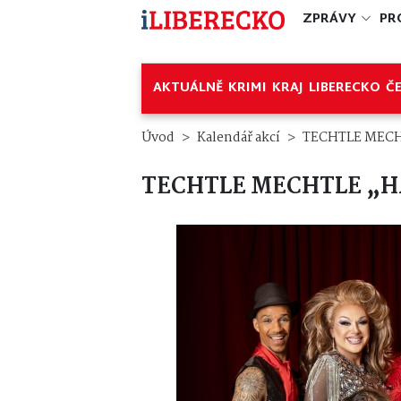
ZPRÁVY
PR
AKTUÁLNĚ
KRIMI
KRAJ
LIBERECKO
Č
Úvod
Kalendář akcí
TECHTLE MECH
TECHTLE MECHTLE „