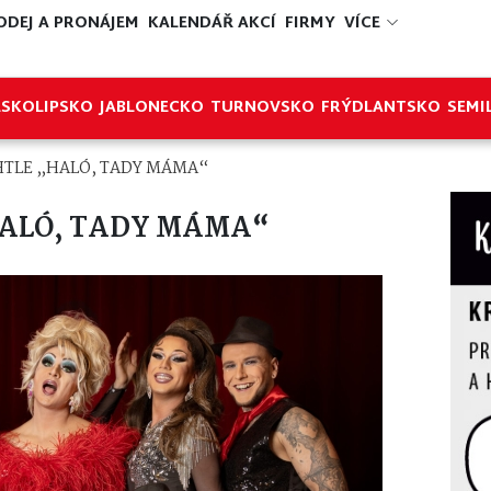
ODEJ A PRONÁJEM
KALENDÁŘ AKCÍ
FIRMY
VÍCE
ESKOLIPSKO
JABLONECKO
TURNOVSKO
FRÝDLANTSKO
SEMI
TLE „HALÓ, TADY MÁMA“
HALÓ, TADY MÁMA“