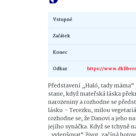
Vstupné
Začátek
Konec
Odkaz
https://www.dkliber
Představení „Haló, tady máma“ 
stane, když mateřská láska přek
narozeniny a rozhodne se předst
lásku – Terezku, milou vegetari
rozhodne se, že Danovi a jeho nas
jejího synáčka. Když se tchyně 
„vylepšovat“ život, začíná hoto