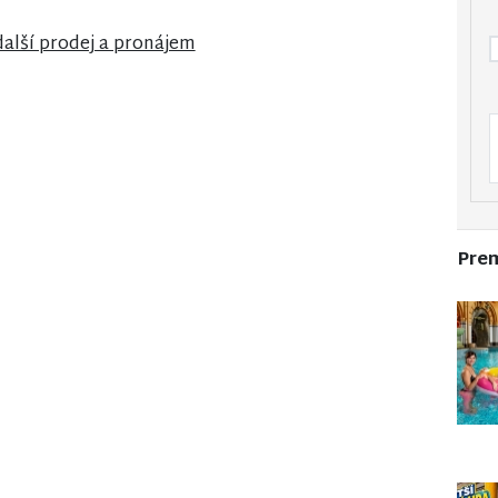
další prodej a pronájem
Pre