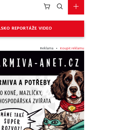
LSKO
REPORTÁŽE
VIDEO
Reklama •
Koupit reklamu