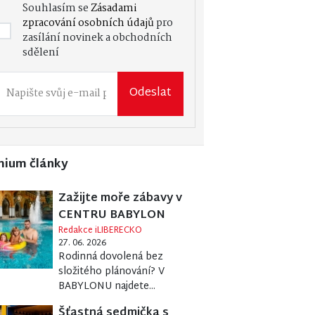
Souhlasím se
Zásadami
zpracování osobních údajů
pro
zasílání novinek a obchodních
sdělení
Odeslat
mium články
Zažijte moře zábavy v
CENTRU BABYLON
Redakce iLIBERECKO
27. 06. 2026
Rodinná dovolená bez
složitého plánování? V
BABYLONU najdete...
Šťastná sedmička s