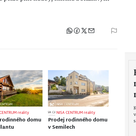
Sdílejte článek
v
CENTRUM reality
NISA CENTRUM reality
 rodinného domu
Prodej rodinného domu
s
kých Hamrech
ve Vrchlabí