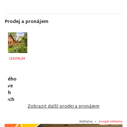
Prodej a pronájem
NISA CENTRUM
NISA CENTRUM
NISA CENTRUM
reality
reality
reality
Prodej bytu
Prodej
Prodej bytu
2+1 v Jilemnici
rodinného
1+1 v Liberci
domu ve
Frýdlantu
Zobrazit další prodej a pronájem
Reklama •
Koupit reklamu