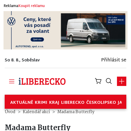
Reklama
Koupit reklamu
Přihlásit se
So 8. 8., Soběslav
AKTUÁLNĚ
KRIMI
KRAJ
LIBERECKO
ČESKOLIPSKO
JABL
Úvod
Kalendář akcí
Madama Butterfly
Madama Butterfly