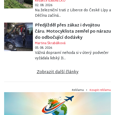
Redakce iLIBERECKO
02. 08. 2026
Na železniční trati z Liberce do České Lípy a
Děčína začíná...
Předjížděl přes zákaz i dvojitou
čáru. Motocyklista zemřel po nárazu
do odbočující dodávky
Martina Škrabálková
05. 08. 2026
Vážná dopravní nehoda si v úterý podvečer
vyžádala lidský ži...
Zobrazit další články
Reklama •
Koupit reklamu