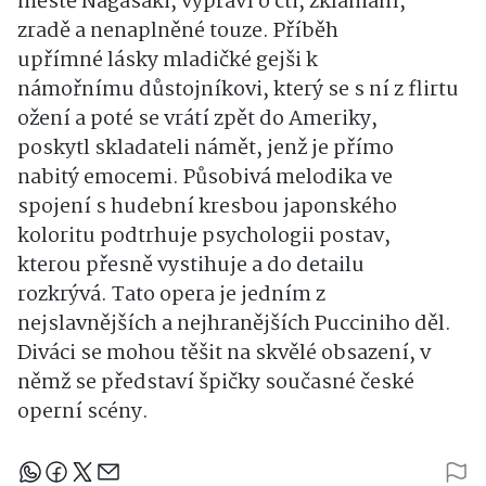
městě Nagasaki, vypráví o cti, zklamání,
zradě a nenaplněné touze. Příběh
upřímné lásky mladičké gejši k
námořnímu důstojníkovi, který se s ní z flirtu
ožení a poté se vrátí zpět do Ameriky,
poskytl skladateli námět, jenž je přímo
nabitý emocemi. Působivá melodika ve
spojení s hudební kresbou japonského
koloritu podtrhuje psychologii postav,
kterou přesně vystihuje a do detailu
rozkrývá. Tato opera je jedním z
nejslavnějších a nejhranějších Pucciniho děl.
Diváci se mohou těšit na skvělé obsazení, v
němž se představí špičky současné české
operní scény.
Sdílejte článek