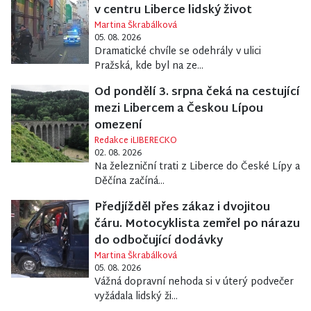
v centru Liberce lidský život
Martina Škrabálková
05. 08. 2026
Dramatické chvíle se odehrály v ulici
Pražská, kde byl na ze...
Od pondělí 3. srpna čeká na cestující
mezi Libercem a Českou Lípou
omezení
Redakce iLIBERECKO
02. 08. 2026
Na železniční trati z Liberce do České Lípy a
Děčína začíná...
Předjížděl přes zákaz i dvojitou
čáru. Motocyklista zemřel po nárazu
do odbočující dodávky
Martina Škrabálková
05. 08. 2026
Vážná dopravní nehoda si v úterý podvečer
vyžádala lidský ži...