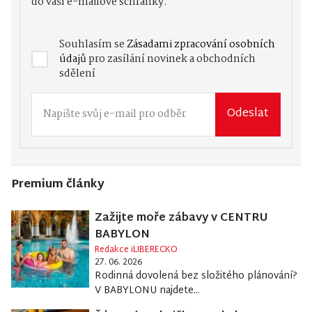
do vaší e-mailové schránky.
Souhlasím se
Zásadami zpracování osobních
údajů
pro zasílání novinek a obchodních
sdělení
Odeslat
Premium články
Zažijte moře zábavy v CENTRU
BABYLON
Redakce iLIBERECKO
27. 06. 2026
Rodinná dovolená bez složitého plánování?
V BABYLONU najdete...