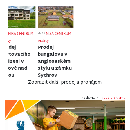
NISA CENTRUM
NISA CENTRUM
NISA CENTRUM
reality
reality
reality
Prodej bytu
Prodej bytu
Prodej
2+1 v Jilemnici
1+1 v Liberci
činžovního
domu v
Jablonci nad
Nisou
Zobrazit další prodej a pronájem
Reklama •
Koupit reklamu