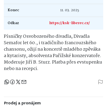
Konec
11. 03. 2025
Odkaz
https://ksk-liberec.cz/
Písničky Osvobozeného divadla, Divadla
Semafor let 60., i tradičního francouzského
chansonu, ožijí na koncertě mladého zpěváka
a kytaristy, absolventa Pařížské konzervatoře.
Moderuje Jiří B. Sturz.
Platba přes evstupenku
nebo na recepci.
Sdílejte článek
Prodej a pronájem