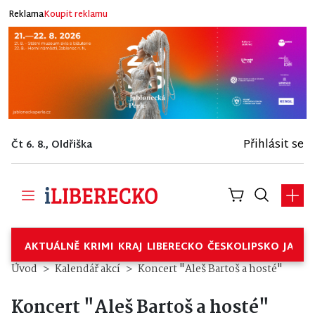
Reklama
Koupit reklamu
Přihlásit se
Čt 6. 8., Oldřiška
AKTUÁLNĚ
KRIMI
KRAJ
LIBERECKO
ČESKOLIPSKO
JABL
Úvod
Kalendář akcí
Koncert "Aleš Bartoš a hosté"
Koncert "Aleš Bartoš a hosté"