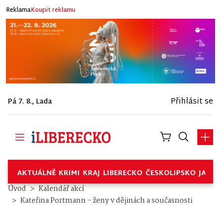
Reklama
Koupit reklamu
Přihlásit se
Pá 7. 8., Lada
AKTUÁLNĚ
KRIMI
KRAJ
LIBERECKO
ČESKOLIPSKO
JABL
Úvod
Kalendář akcí
Kateřina Portmann - ženy v dějinách a současnosti