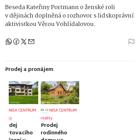
Beseda Kateřiny Portmann o ženské roli
v dějinách doplněná o rozhovor s lidskoprávní
aktivistkou Věrou Vohlídalovou.
Sdílejte článek
Prodej a pronájem
NISA CENTRUM
NISA CENTRUM
NISA CENTRUM
reality
reality
reality
Prodej
Prodej
Prodej
bungalovu v
rodinného
rodinného