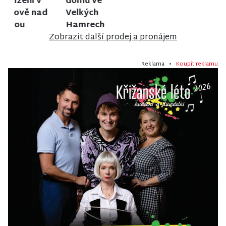
anglosaském
domu ve
domu ve
stylu u zámku
Vrchlabí
Stráži nad
Sychrov
Nisou
Zobrazit další prodej a pronájem
Reklama •
Koupit reklamu