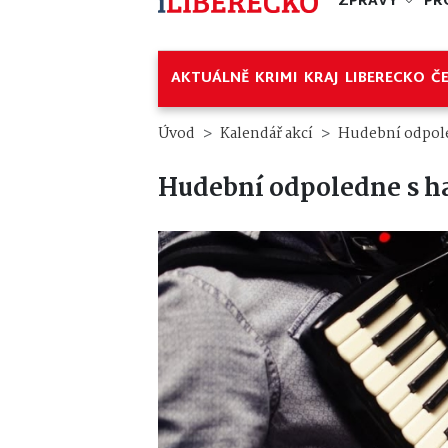
ZPRÁVY
PR
AKTUÁLNĚ
KRIMI
KRAJ
LIBERECKO
Č
Úvod
Kalendář akcí
Hudební odpol
Hudební odpoledne s 