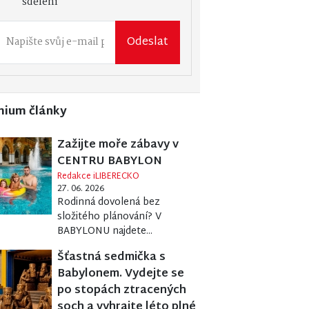
sdělení
Odeslat
mium články
Zažijte moře zábavy v
CENTRU BABYLON
Redakce iLIBERECKO
27. 06. 2026
Rodinná dovolená bez
složitého plánování? V
BABYLONU najdete...
Šťastná sedmička s
Babylonem. Vydejte se
po stopách ztracených
soch a vyhrajte léto plné