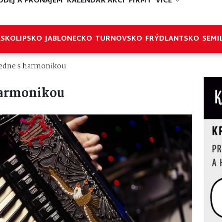
ODEJ A PRONÁJEM
KALENDÁŘ AKCÍ
FIRMY
VÍCE
ESKOLIPSKO
JABLONECKO
TURNOVSKO
FRÝDLANTSKO
SEMI
edne s harmonikou
harmonikou