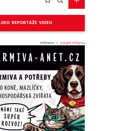
LSKO
REPORTÁŽE
VIDEO
Reklama •
Koupit reklamu