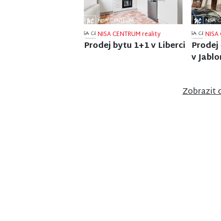
NISA CENTRUM reality
NISA 
Prodej rodinného domu
Prodej
ve Frýdlantu
v Ponik
Zobrazit 