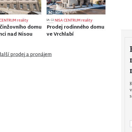
CENTRUM reality
NISA CENTRUM reality
 rodinného domu
Prodej bungalovu v
lé
anglosaském stylu u
zámku Sychrov
další prodej a pronájem
v
s