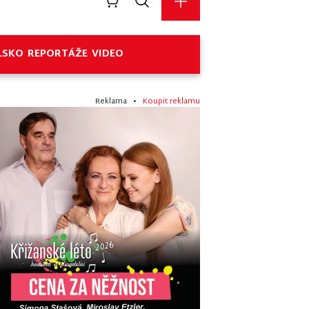
LSKO
REPORTÁŽE
VIDEO
Reklama •
Koupit reklamu