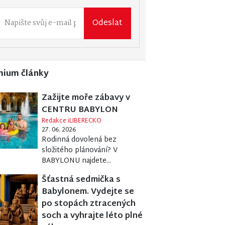
Odeslat
mium články
Zažijte moře zábavy v
CENTRU BABYLON
Redakce iLIBERECKO
27. 06. 2026
Rodinná dovolená bez
složitého plánování? V
BABYLONU najdete...
Šťastná sedmička s
Babylonem. Vydejte se
po stopách ztracených
soch a vyhrajte léto plné