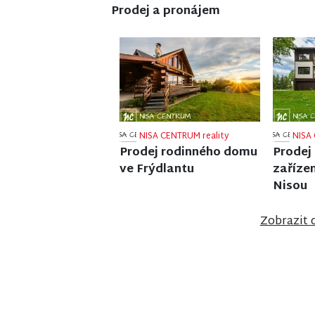
Prodej a pronájem
NISA CENTRUM reality
NISA 
Prodej rodinného domu
Prodej
v Jiřetíně pod Bukovou
v Jablo
Zobrazit 