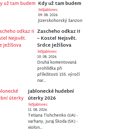
Kdy už tam budem
365Jablonec
09. 08. 2026
Jizerskohorský šanzon
Zascheho odkaz II
– Kostel Nejsvět.
Srdce Ježíšova
365Jablonec
10. 08. 2026
Druhá komentovaná
prohlídka při
příležitosti 155. výročí
nar...
Jablonecké hudební
úterky 2026
365Jablonec
11. 08. 2026
Tetiana Tishchenko (UA) -
varhany, Juraj Škoda (SK) -
violon...