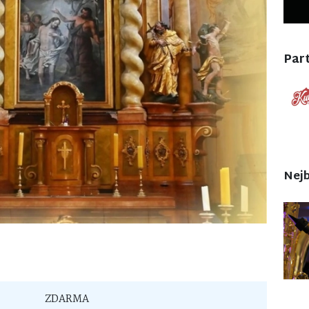
Part
Nejb
ZDARMA