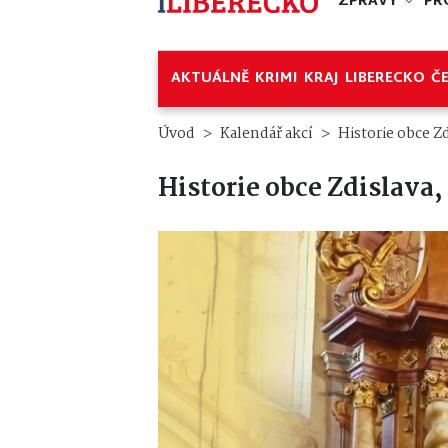
ZPRÁVY
PR
AKTUÁLNĚ
KRIMI
KRAJ
LIBERECKO
Č
Úvod
Kalendář akcí
Historie obce Z
Historie obce Zdislava