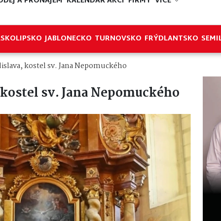
ODEJ A PRONÁJEM
KALENDÁŘ AKCÍ
FIRMY
VÍCE
ESKOLIPSKO
JABLONECKO
TURNOVSKO
FRÝDLANTSKO
SEMI
dislava, kostel sv. Jana Nepomuckého
, kostel sv. Jana Nepomuckého