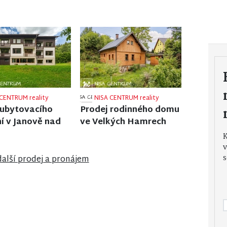
CENTRUM reality
NISA CENTRUM reality
 činžovního domu
Prodej rodinného domu
nci nad Nisou
ve Stráži nad Nisou
v
s
další prodej a pronájem