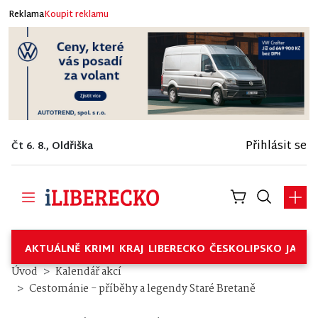
Reklama
Koupit reklamu
Přihlásit se
Čt 6. 8., Oldřiška
AKTUÁLNĚ
KRIMI
KRAJ
LIBERECKO
ČESKOLIPSKO
JABL
Úvod
Kalendář akcí
Cestománie - příběhy a legendy Staré Bretaně