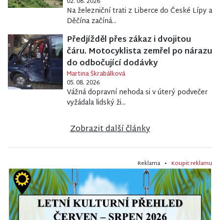
Na železniční trati z Liberce do České Lípy a
Děčína začíná...
Předjížděl přes zákaz i dvojitou
čáru. Motocyklista zemřel po nárazu
do odbočující dodávky
Martina Škrabálková
05. 08. 2026
Vážná dopravní nehoda si v úterý podvečer
vyžádala lidský ži...
Zobrazit další články
Reklama •
Koupit reklamu