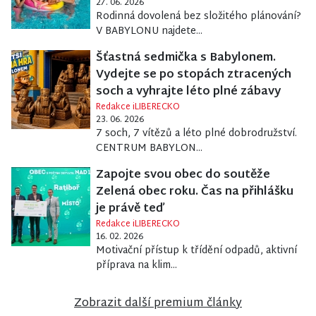
27. 06. 2026
Rodinná dovolená bez složitého plánování?
V BABYLONU najdete...
Šťastná sedmička s Babylonem.
Vydejte se po stopách ztracených
soch a vyhrajte léto plné zábavy
Redakce iLIBERECKO
23. 06. 2026
7 soch, 7 vítězů a léto plné dobrodružství.
CENTRUM BABYLON...
Zapojte svou obec do soutěže
Zelená obec roku. Čas na přihlášku
je právě teď
Redakce iLIBERECKO
16. 02. 2026
Motivační přístup k třídění odpadů, aktivní
příprava na klim...
Zobrazit další premium články