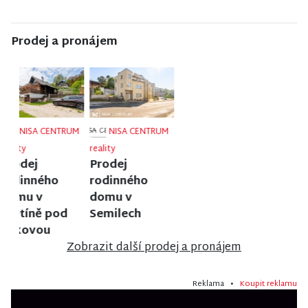
Prodej a pronájem
NISA CENTRUM
NISA CENTRUM
NISA CENTRUM
reality
reality
reality
Prodej bytu
Prodej
Prodej bytu
1+1 v Liberci
rodinného
2+1 v Jilemnici
domu ve
Velkých
Hamrech
Zobrazit další prodej a pronájem
Reklama •
Koupit reklamu